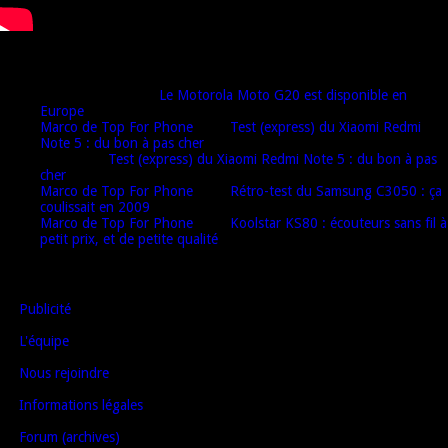
Derniers commentaires
Djamel harrat
dans
Le Motorola Moto G20 est disponible en
Europe
Marco de Top For Phone
dans
Test (express) du Xiaomi Redmi
Note 5 : du bon à pas cher
Oulaï
dans
Test (express) du Xiaomi Redmi Note 5 : du bon à pas
cher
Marco de Top For Phone
dans
Rétro-test du Samsung C3050 : ça
coulissait en 2009
Marco de Top For Phone
dans
Koolstar KS80 : écouteurs sans fil à
petit prix, et de petite qualité
AUTRES LIENS
Publicité
L'équipe
Nous rejoindre
Informations légales
Forum (archives)