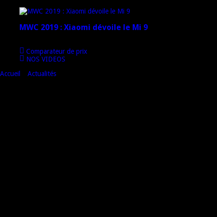
4 mars 2019
MWC 2019 : Xiaomi dévoile le Mi 9
1 mars 2019
Comparateur de prix
NOS VIDEOS
Accueil
»
Actualités
»
Lancement de l’iPad retardé
Lancement de l’iPad retardé
Et voilà, le lancement internationale de l’iPad est retardé d’1 mois ! Au
lieu de fin avril, ce sera fin mai. A cause de qui ? Des américains.
Pourquoi ? La demande est trop forte de la part des consommateurs
outre Atlantique.
« Bien que nous ayons livré plus de 500.000 iPad durant sa première
semaine (de commercialisation), la demande est bien plus forte
qu’attendu et va sans doute continuer à dépasser notre offre durant
encore plusieurs semaines au fur et à mesure que les gens découvrent et
touchent l’iPad », a annoncé Apple dans un communiqué.
Donc nous devrons encore attendre un peu… Les accessoires pour
l’iPad aussi…