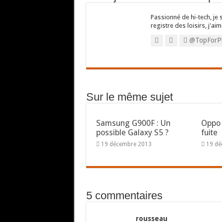
Passionné de hi-tech, je 
registre des loisirs, j'aim
@TopForP
Sur le même sujet
Samsung G900F : Un
Oppo 
possible Galaxy S5 ?
fuite
19 décembre 2013
19 d
5 commentaires
rousseau