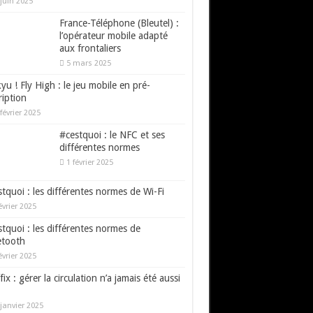
juin 2025
France-Téléphone (Bleutel) :
l’opérateur mobile adapté
aux frontaliers
5 mars 2025
yu ! Fly High : le jeu mobile en pré-
ription
février 2025
#cestquoi : le NFC et ses
différentes normes
1 février 2025
tquoi : les différentes normes de Wi-Fi
évrier 2025
tquoi : les différentes normes de
etooth
évrier 2025
fix : gérer la circulation n’a jamais été aussi
janvier 2025