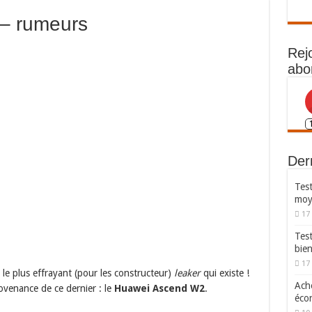
– rumeurs
Rej
abo
Dern
Test
moy
17
Tes
bie
17
e plus effrayant (pour les constructeur)
leaker
qui existe !
Ache
rovenance de ce dernier : le
Huawei Ascend W2
.
écon