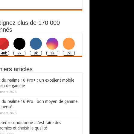
oignez plus de 170 000
nnés
148k
7k
8k
1k
7k
iers articles
 du realme 16 Pro+ : un excellent mobile
en de gamme
 mars 2026
t du realme 16 Pro : bon moyen de gamme
n pensé
 mars 2026
ter reconditionné : c’est faire des
omies et choisir la qualité