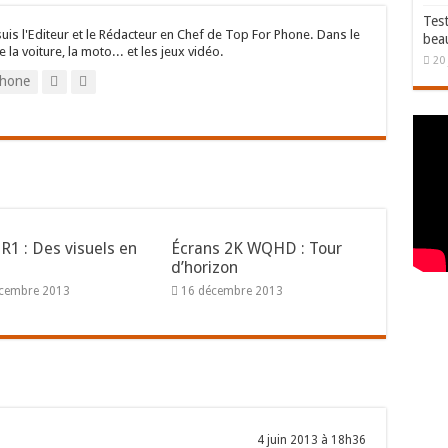
Test
suis l'Editeur et le Rédacteur en Chef de Top For Phone. Dans le
bea
e la voiture, la moto... et les jeux vidéo.
20 
hone
R1 : Des visuels en
Écrans 2K WQHD : Tour
d’horizon
écembre 2013
16 décembre 2013
4 juin 2013 à 18h36