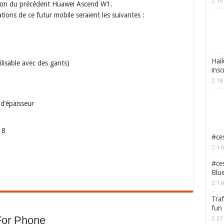
10 
lution du précédent Huawei Ascend W1.
ations de ce futur mobile seraient les suivantes :
Haik
tilisable avec des gants)
insc
18 
d’épaisseur
 8
#ces
1 f
#ces
Blu
1 f
Traf
fun
For Phone
27 