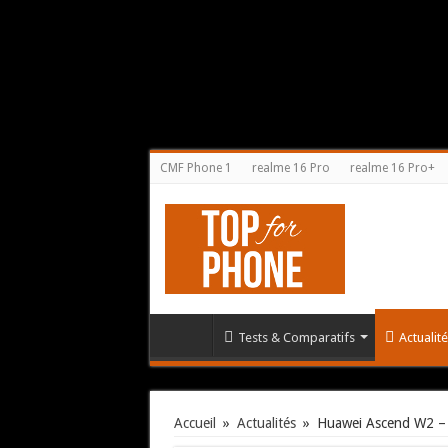
CMF Phone 1
realme 16 Pro
realme 16 Pro+
Tests & Comparatifs
Actualit
Accueil
»
Actualités
»
Huawei Ascend W2 –