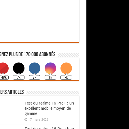
gnez plus de 170 000 abonnés
148k
7k
8k
1k
7k
ers articles
Test du realme 16 Pro+ : un
excellent mobile moyen de
gamme
17 mars 2026
Test du realme 16 Pro : bon