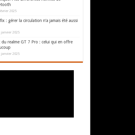
etooth
février 2025
fix : gérer la circulation n’a jamais été aussi
 janvier 2025
 du realme GT 7 Pro : celui qui en offre
ucoup
 janvier 2025