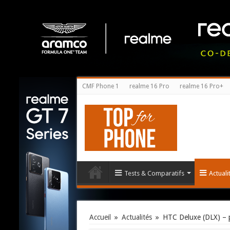
CMF Phone 1
realme 16 Pro
realme 16 Pro+
Tests & Comparatifs
Actual
Accueil
»
Actualités
»
HTC Deluxe (DLX) – 