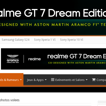
Samsung Galaxy S24
Sony Xperia 1 VI
Sony Xperia 10 VI
ités & Rumeurs
Jeux & Apps
Evénements et Salons
Compar
photos volees