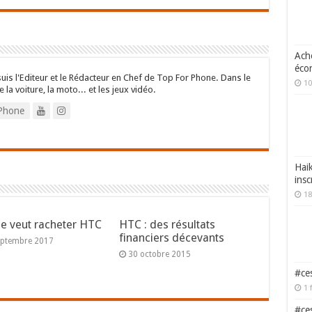
Ache
écon
suis l'Editeur et le Rédacteur en Chef de Top For Phone. Dans le
10
e la voiture, la moto... et les jeux vidéo.
Phone
Haik
insc
18
e veut racheter HTC
HTC : des résultats
financiers décevants
eptembre 2017
30 octobre 2015
#ces
1 
#ces