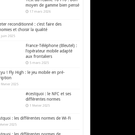
moyen de gamme bien pensé
17 mars 2026
ter reconditionné : c’est faire des
omies et choisir la qualité
 juin 2025
France-Téléphone (Bleutel) :
l’opérateur mobile adapté
aux frontaliers
5 mars 2025
yu ! Fly High : le jeu mobile en pré-
ription
 février 2025
#cestquoi : le NFC et ses
différentes normes
1 février 2025
tquoi : les différentes normes de Wi-Fi
février 2025
tquoi : les différentes normes de