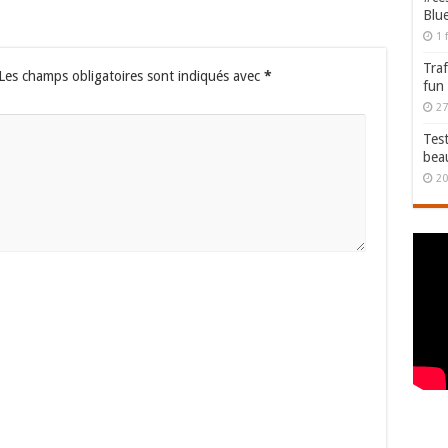
Blu
1 
Traf
Les champs obligatoires sont indiqués avec
*
fun
27
Test
bea
20