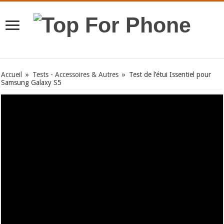
Accueil
»
Tests - Accessoires & Autres
»
Test de l’étui Issentiel pour
Samsung Galaxy S5