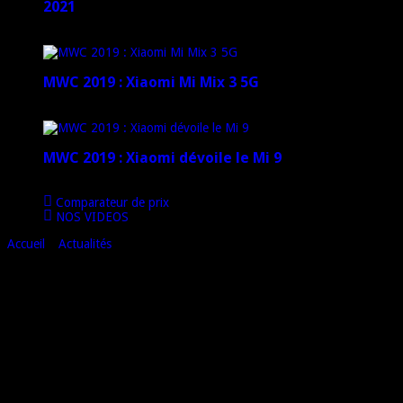
2021
12 janvier 2021
MWC 2019 : Xiaomi Mi Mix 3 5G
4 mars 2019
MWC 2019 : Xiaomi dévoile le Mi 9
1 mars 2019
Comparateur de prix
NOS VIDEOS
Accueil
»
Actualités
»
Qu’est-ce que le DAS, et est-ce que c’est
dangereux ?
Qu’est-ce que le DAS, et est-ce que c’est
dangereux ?
Tout premièrement, indiquons une évidence, sans doute l’une des
lapalissades les plus importantes dans l’univers du smartphone : un