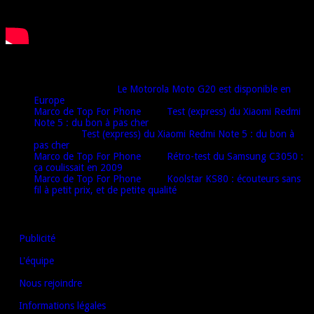
Derniers commentaires
Djamel harrat
dans
Le Motorola Moto G20 est disponible en
Europe
Marco de Top For Phone
dans
Test (express) du Xiaomi Redmi
Note 5 : du bon à pas cher
Oulaï
dans
Test (express) du Xiaomi Redmi Note 5 : du bon à
pas cher
Marco de Top For Phone
dans
Rétro-test du Samsung C3050 :
ça coulissait en 2009
Marco de Top For Phone
dans
Koolstar KS80 : écouteurs sans
fil à petit prix, et de petite qualité
AUTRES LIENS
Publicité
L'équipe
Nous rejoindre
Informations légales