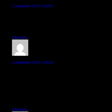
Karim
2 septembre 2015 à 22h57
Très bon article, merci Marco …
J’ai une question qui peut sembler idiote (je m’en excuse), quel
composant dans le téléphone émet les ondes qui sont mesurées
par le DAS ? Y a t-il des fabricants (Qualcomm, Mediatek …)
dont les composants ont des DAS plus faibles ?
Répondre
Pentax
4 septembre 2015 à 16h23
Enfin on nous parle du DAS bravo !
Comment peut on expliquer que certains téléphones ont encore
des DAS desastreux alors qu’on assiste de plus en plus a une
standardisation des composants (en gros c’est l’emballage qui
change pas le contenu ) à l’interieur c’est tres souvent les
memes marques de composants.
Partant de ce constat le DAS devrait être toujours sensiblement
le même en comparant des téléphones de mêmes genarations.
Il doit forcement y avoir une autre explication.
Répondre