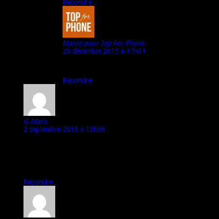
Répondre
Marco pour Top For Phone
20 décembre 2015 à 17h31
Peux-tu nous donner ta source d’information ?
Répondre
G.Maro.
2 septembre 2015 à 13h38
Hey TFP, pour moi le DAS peu être dangereux au dessus de 1
w par kg. Surtout chez les téléphones chinois comme xiaomi
meizu ou autre, après il y a des marques comme Wiko qui
propose des téléphones avec un DAS assez bas.
Répondre