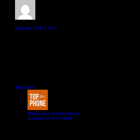
Xtrabot
8 janvier 2018 à 7h32
L’article a le mérite d’exister. En revanche, avec ce ton »jdis sans
dire tout en restant rigolo », il n’y a aucune information en
réalité. Le DAS ne serait pas un sujet taboo ni anxiogène si
qqun avait le mérite de tout expliquer dans le détail, appuyé par
des scientifiques ou des médecins non payés par des lobbies par
exemple.
La on dit des banalités comme poir pas pénaliser certains
mauvais élèves du DAS qui sont de gros constructeurs de tel
(les 2 H et le fameux A). Bref… Poursuivez l’investigation.
Répondre
Marco pour Top For Phone
8 janvier 2018 à 10h38
« La on dit des banalités comme poir pas pénaliser
certains mauvais élèves du DAS »