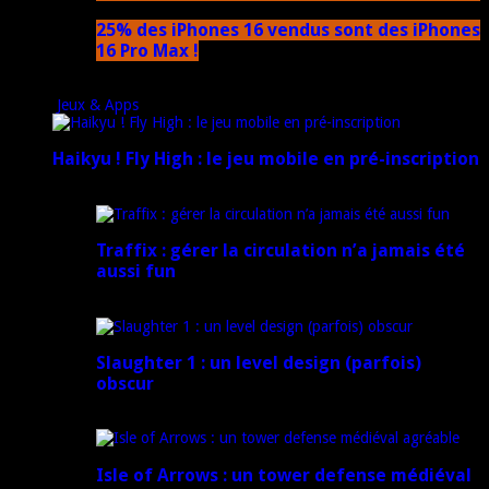
25% des iPhones 16 vendus sont des iPhones
16 Pro Max !
15 novembre 2024
Jeux & Apps
Haikyu ! Fly High : le jeu mobile en pré-inscription
18 février 2025
Traffix : gérer la circulation n’a jamais été
aussi fun
27 janvier 2025
Slaughter 1 : un level design (parfois)
obscur
21 juillet 2024
Isle of Arrows : un tower defense médiéval