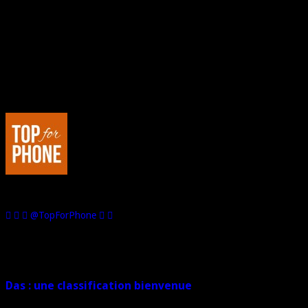
milligrammes de goudron dans un paquet de cigarettes par un
industriel du tabac…
—–
Et vous, qu’en pensez-vous ? Quel est votre avis désormais ?
Lâchez-vous, réagissez, et mettez un commentaire ;)
Au sujet de : Marco de Top For Phone
Passionné de hi-tech, je suis l'Editeur et le Rédacteur en Chef de Top
For Phone. Dans le registre des loisirs, j'aime la voiture, la moto... et
les jeux vidéo.
@TopForPhone
Sur le même sujet
Das : une classification bienvenue