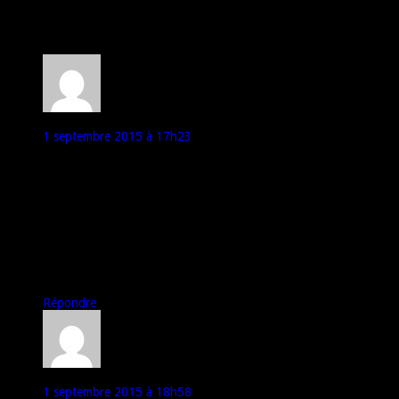
20 avril 2014
14 commentaires
Will
1 septembre 2015 à 17h23
Très bon article ou new
Pourquoi pas en faire un article et le classer dedans. La c’est
plus qu’une news.
En ce qui me concerne,
Le DAS n’est pas parmi les 1ers critères que je regarde. Dans
l’ordre : autonomie, qualité de l’écran, ROM, puissance & RAM,
hergonomie de la surcouche…
Tant que le DAS est en dessous de la tolérance moi ça me va.
Répondre
Yugobe
1 septembre 2015 à 18h58