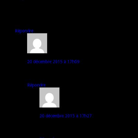
Super article!
Ça change de d’habitude! (Quand je dis ça change de d’habitude
je veux dire que c’est bien de proposer quelque chose de
différents de temps en temps !)
Répondre
Pierrot
20 décembre 2015 à 17h09
N’importe quoi, les xiaomi meizu sont parmis les
telephones qui ont le plus faible das
Répondre
Godobé
20 décembre 2015 à 17h27
Je veux te croire : Mais tu l’as mesuré comment ?
Quel est le DAS du Xiaomi Mi4, peux-tu me dire ?