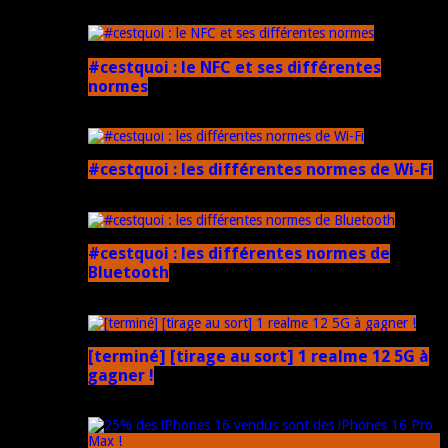
5 mars 2025
#cestquoi : le NFC et ses différentes
normes
1 février 2025
#cestquoi : les différentes normes de Wi-Fi
1 février 2025
#cestquoi : les différentes normes de
Bluetooth
1 février 2025
[terminé] [tirage au sort] 1 realme 12 5G à
gagner !
18 novembre 2024