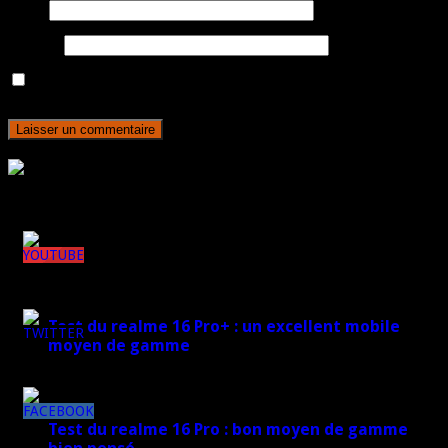
E-mail
Site web
Enregistrer mon nom, mon e-mail et mon site dans le navigateur
pour mon prochain commentaire.
Rejoignez plus de 170 000 abonnés
Derniers articles
148k
Test du realme 16 Pro+ : un excellent mobile
moyen de gamme
7k
17 mars 2026
8k
Test du realme 16 Pro : bon moyen de gamme