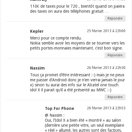
110€ de taxes pour le 720 , bientôt quand on paiera
des taxes on aura des téléphones gratuit …
Répondre
Kepler
25 février 2013 à 22h00
Merci pour ce compte rendu.
Nokia semble avoir les moyens de se tourner vers les
petits portes-monnaies maintenant. c’est bon signe.
Répondre
Nassim
26 février 2013 à 22h30
Tous ça promet d’être intéressant :-) mais je ne peux
me passer d’Android donc je n’en verrai jamais le jour
x) sinon tu aurai des info sur le Alcatel one touch
idol X il parait qu’il a été présenté au MWC :-)
Répondre
Top For Phone
26 février 2013 à 22h53
@ Nassim :
Oui, l’Idol X a bien été « montré » au salon
(derrière une petite vitre, un seul exemplaire
« réel » allumé, les autres sont des factices,