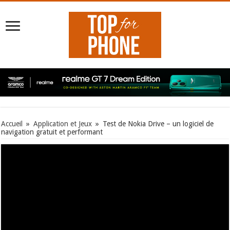
Accueil
»
Application et Jeux
»
Test de Nokia Drive – un logiciel de
navigation gratuit et performant