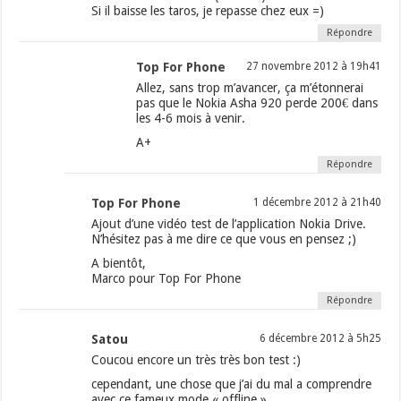
Si il baisse les taros, je repasse chez eux =)
Répondre
Top For Phone
27 novembre 2012 à 19h41
Allez, sans trop m’avancer, ça m’étonnerai
pas que le Nokia Asha 920 perde 200€ dans
les 4-6 mois à venir.
A+
Répondre
Top For Phone
1 décembre 2012 à 21h40
Ajout d’une vidéo test de l’application Nokia Drive.
N’hésitez pas à me dire ce que vous en pensez ;)
A bientôt,
Marco pour Top For Phone
Répondre
Satou
6 décembre 2012 à 5h25
Coucou encore un très très bon test :)
cependant, une chose que j’ai du mal a comprendre
avec ce fameux mode « offline »