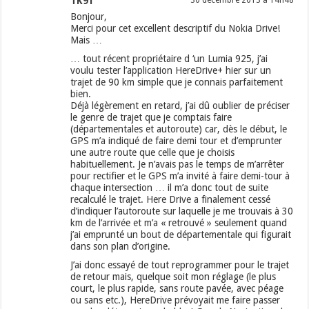
TK91
30 décembre 2013 à 14h48
Bonjour,
Merci pour cet excellent descriptif du Nokia Drive!
Mais …
… tout récent propriétaire d ‘un Lumia 925, j’ai
voulu tester l’application HereDrive+ hier sur un
trajet de 90 km simple que je connais parfaitement
bien.
Déjà légèrement en retard, j’ai dû oublier de préciser
le genre de trajet que je comptais faire
(départementales et autoroute) car, dès le début, le
GPS m’a indiqué de faire demi tour et d’emprunter
une autre route que celle que je choisis
habituellement. Je n’avais pas le temps de m’arrêter
pour rectifier et le GPS m’a invité à faire demi-tour à
chaque intersection … il m’a donc tout de suite
recalculé le trajet. Here Drive a finalement cessé
d’indiquer l’autoroute sur laquelle je me trouvais à 30
km de l’arrivée et m’a « retrouvé » seulement quand
j’ai emprunté un bout de départementale qui figurait
dans son plan d’origine.
J’ai donc essayé de tout reprogrammer pour le trajet
de retour mais, quelque soit mon réglage (le plus
court, le plus rapide, sans route pavée, avec péage
ou sans etc.), HereDrive prévoyait me faire passer