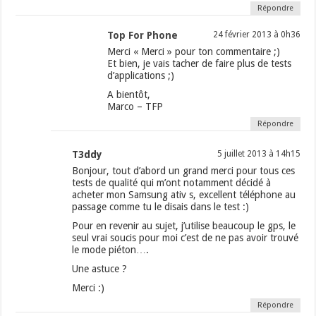
Répondre
Top For Phone
24 février 2013 à 0h36
Merci « Merci » pour ton commentaire ;)
Et bien, je vais tacher de faire plus de tests
d’applications ;)
A bientôt,
Marco – TFP
Répondre
T3ddy
5 juillet 2013 à 14h15
Bonjour, tout d’abord un grand merci pour tous ces
tests de qualité qui m’ont notamment décidé à
acheter mon Samsung ativ s, excellent téléphone au
passage comme tu le disais dans le test :)
Pour en revenir au sujet, j’utilise beaucoup le gps, le
seul vrai soucis pour moi c’est de ne pas avoir trouvé
le mode piéton….
Une astuce ?
Merci :)
Répondre