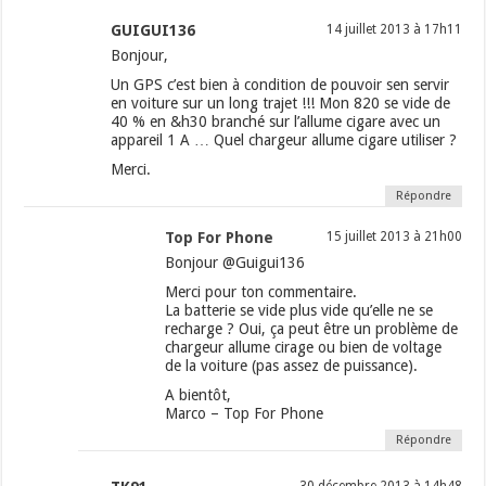
GUIGUI136
14 juillet 2013 à 17h11
Bonjour,
Un GPS c’est bien à condition de pouvoir sen servir
en voiture sur un long trajet !!! Mon 820 se vide de
40 % en &h30 branché sur l’allume cigare avec un
appareil 1 A … Quel chargeur allume cigare utiliser ?
Merci.
Répondre
Top For Phone
15 juillet 2013 à 21h00
Bonjour @Guigui136
Merci pour ton commentaire.
La batterie se vide plus vide qu’elle ne se
recharge ? Oui, ça peut être un problème de
chargeur allume cirage ou bien de voltage
de la voiture (pas assez de puissance).
A bientôt,
Marco – Top For Phone
Répondre