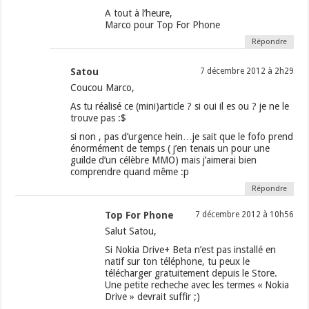
A tout à l’heure,
Marco pour Top For Phone
Répondre
Satou
7 décembre 2012 à 2h29
Coucou Marco,
As tu réalisé ce (mini)article ? si oui il es ou ? je ne le
trouve pas :$
si non , pas d’urgence hein…je sait que le fofo prend
énormément de temps ( j’en tenais un pour une
guilde d’un célèbre MMO) mais j’aimerai bien
comprendre quand même :p
Répondre
Top For Phone
7 décembre 2012 à 10h56
Salut Satou,
Si Nokia Drive+ Beta n’est pas installé en
natif sur ton téléphone, tu peux le
télécharger gratuitement depuis le Store.
Une petite recheche avec les termes « Nokia
Drive » devrait suffir ;)