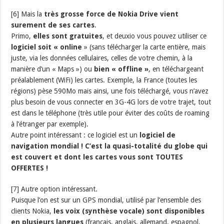
[6] Mais la
très grosse force de Nokia Drive vient
surement de ses cartes
.
Primo,
elles sont gratuites
, et deuxio vous pouvez utiliser ce
logiciel soit « online
» (sans télécharger la carte entière, mais
juste, via les données cellulaires, celles de votre chemin, à la
manière d’un « Maps ») ou
bien « offline »
, en téléchargeant
préalablement (WiFi) les cartes. Exemple, la France (toutes les
régions) pèse 590Mo mais ainsi, une fois téléchargé, vous n’avez
plus besoin de vous connecter en 3G-4G lors de votre trajet, tout
est dans le téléphone (très utile pour éviter des coûts de roaming
à l’étranger par exemple).
Autre point intéressant : ce logiciel est un
logiciel de
navigation mondial ! C’est la quasi-totalité du globe qui
est couvert et dont les cartes vous sont TOUTES
OFFERTES !
[7] Autre option intéressant.
Puisque l’on est sur un GPS mondial, utilisé par l’ensemble des
clients Nokia,
les voix (synthèse vocale) sont disponibles
en plusieurs langues
(français, anglais, allemand, espagnol,