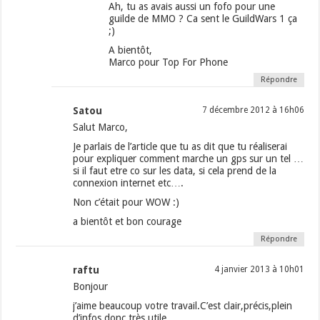
Ah, tu as avais aussi un fofo pour une
guilde de MMO ? Ca sent le GuildWars 1 ça
;)
A bientôt,
Marco pour Top For Phone
Répondre
Satou
7 décembre 2012 à 16h06
Salut Marco,
Je parlais de l’article que tu as dit que tu réaliserai
pour expliquer comment marche un gps sur un tel …
si il faut etre co sur les data, si cela prend de la
connexion internet etc….
Non c’était pour WOW :)
a bientôt et bon courage
Répondre
raftu
4 janvier 2013 à 10h01
Bonjour
j’aime beaucoup votre travail.C’est clair,précis,plein
d’infos,donc très utile.