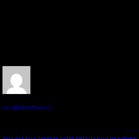
John Shih vient effectivement d’indiquer que le futur héraut de la firme
taïwanaise en disposerait.
Les meilleures offres du moment :
Selon de nombreuses rumeurs, il est fort probable que l’Asus ZenFone
3 soit présenté au mois de janvier 2016 et qu’il soit proposé autour
des 300 Euros.
Source :
Trusted Review.
Au sujet de : Alex de Top For Phone
Je suis passionné par les téléphones mobiles et d'ailleurs, je les
collectionne! Mon second hobby : les voitures miniatures.
@TopForPhone
Sur le même sujet
Test de l’Asus Zenfone 3 (ZE520KL) : le haut de gamme