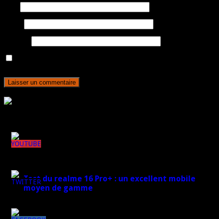
Nom
E-mail
Site web
Enregistrer mon nom, mon e-mail et mon site dans le navigateur
pour mon prochain commentaire.
Rejoignez plus de 170 000 abonnés
Derniers articles
148k
Test du realme 16 Pro+ : un excellent mobile
moyen de gamme
7k
17 mars 2026