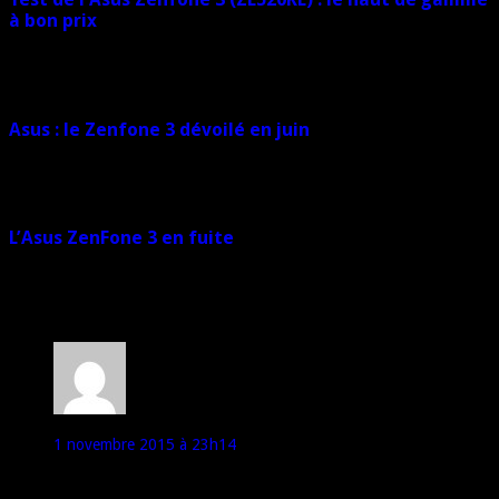
à bon prix
13 décembre 2016
Asus : le Zenfone 3 dévoilé en juin
13 mai 2016
L’Asus ZenFone 3 en fuite
5 avril 2016
2 commentaires
Will
1 novembre 2015 à 23h14
Rendez vous au CES de Las Vegas ;)