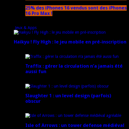
25% des iPhones 16 vendus sont des iPhones
16 Pro Max !
15 novembre 2024
Jeux & Apps
Haikyu ! Fly High : le jeu mobile en pré-inscription
18 février 2025
Traffix : gérer la circulation n’a jamais été
aussi fun
27 janvier 2025
Slaughter 1 : un level design (parfois)
obscur
21 juillet 2024
Isle of Arrows : un tower defense médiéval