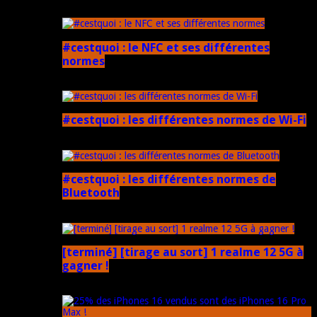
5 mars 2025
#cestquoi : le NFC et ses différentes
normes
1 février 2025
#cestquoi : les différentes normes de Wi-Fi
1 février 2025
#cestquoi : les différentes normes de
Bluetooth
1 février 2025
[terminé] [tirage au sort] 1 realme 12 5G à
gagner !
18 novembre 2024