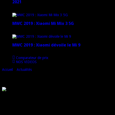
2021
12 janvier 2021
MWC 2019 : Xiaomi Mi Mix 3 5G
4 mars 2019
MWC 2019 : Xiaomi dévoile le Mi 9
1 mars 2019
Comparateur de prix
NOS VIDEOS
Accueil
»
Actualités
»
Asus zenfone 3 : les premières infos
Asus zenfone 3 : les premières infos
Si l’on en croit certaines révélations faites récemment par le Président
d’Asus, le futur ZenFone 3 devrait être équipé d’un port USB de type
C.