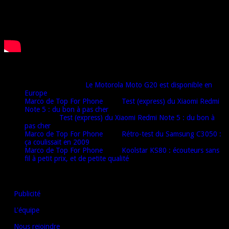
Derniers commentaires
Djamel harrat
dans
Le Motorola Moto G20 est disponible en
Europe
Marco de Top For Phone
dans
Test (express) du Xiaomi Redmi
Note 5 : du bon à pas cher
Oulaï
dans
Test (express) du Xiaomi Redmi Note 5 : du bon à
pas cher
Marco de Top For Phone
dans
Rétro-test du Samsung C3050 :
ça coulissait en 2009
Marco de Top For Phone
dans
Koolstar KS80 : écouteurs sans
fil à petit prix, et de petite qualité
AUTRES LIENS
Publicité
L'équipe
Nous rejoindre