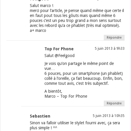
Salut marco !
merci pour l’article, je pense quand même que certe il
en faut pout tous les gôuts mais quand même 6
pouces c’est un peu trop grand a mon sens surtout
avec les rebord qu’a ce phablet (très mal optimisé).
a+ marco
Répondre
Top For Phone
5 juin 2013 à 9h33
Salut @Feelgood
Je vois qu’on partage le même point de
vue…
6 pouces, pour un smartphone (un phablet)
collé à l’oreille, ça fait beaucoup. Enfin, bon,
comme tout avis, c’est très subjectif.
A bientôt,
Marco – Top For Phone
Répondre
Sebastien
5 juin 2013 à 10h35
Sinon va falloir utiliser le stylet fourni avec, ça sera
plus simple ! ^^