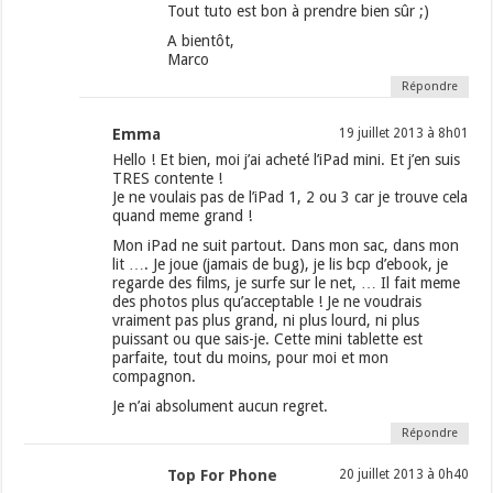
Tout tuto est bon à prendre bien sûr ;)
A bientôt,
Marco
Répondre
Emma
19 juillet 2013 à 8h01
Hello ! Et bien, moi j’ai acheté l’iPad mini. Et j’en suis
TRES contente !
Je ne voulais pas de l’iPad 1, 2 ou 3 car je trouve cela
quand meme grand !
Mon iPad ne suit partout. Dans mon sac, dans mon
lit …. Je joue (jamais de bug), je lis bcp d’ebook, je
regarde des films, je surfe sur le net, … Il fait meme
des photos plus qu’acceptable ! Je ne voudrais
vraiment pas plus grand, ni plus lourd, ni plus
puissant ou que sais-je. Cette mini tablette est
parfaite, tout du moins, pour moi et mon
compagnon.
Je n’ai absolument aucun regret.
Répondre
Top For Phone
20 juillet 2013 à 0h40