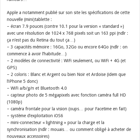
Apple a notamment publié sur son site les spécifications de cette
nouvelle (mini)tablette :
– écran 7.9 pouces (contre 10.1 pour la version « standard »)
avec une résolution de 1024 x 768 pixels soit un 163 ppi (ndlr :
ça n’est pas du Retina du tout ça…)
– 3 capacités mémoire : 16Go, 32Go ou encore 64Go (ndlr : on
commence à avoir l’habitude…)
– 2 modèles de connectivité : WiFi seulement, ou WiFi + 4G (et
GPS)
– 2 coloris : Blanc et Argent ou bien Noir et Ardoise (idem que
l’iPhone 5 donc)
– WiFi a/b/g/n et Bluetooth 4.0
– capteur photo de 5 mégapixels avec fonction caméra full HD
(1080p)
– caméra frontale pour la vision (oups… pour Facetime en fait)
– système d’exploitation iOS6
– mini-connecteur « lightning » pour la charge et la
synchronisation (ndlr : mouais… ou comment obligé à acheter de
nouveaux accessoires)