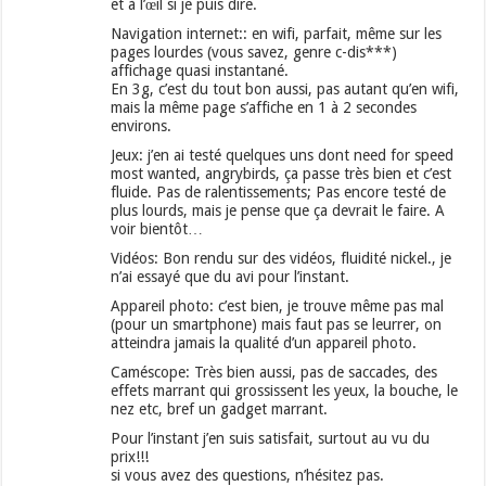
et à l’œil si je puis dire.
Navigation internet:: en wifi, parfait, même sur les
pages lourdes (vous savez, genre c-dis***)
affichage quasi instantané.
En 3g, c’est du tout bon aussi, pas autant qu’en wifi,
mais la même page s’affiche en 1 à 2 secondes
environs.
Jeux: j’en ai testé quelques uns dont need for speed
most wanted, angrybirds, ça passe très bien et c’est
fluide. Pas de ralentissements; Pas encore testé de
plus lourds, mais je pense que ça devrait le faire. A
voir bientôt…
Vidéos: Bon rendu sur des vidéos, fluidité nickel., je
n’ai essayé que du avi pour l’instant.
Appareil photo: c’est bien, je trouve même pas mal
(pour un smartphone) mais faut pas se leurrer, on
atteindra jamais la qualité d’un appareil photo.
Caméscope: Très bien aussi, pas de saccades, des
effets marrant qui grossissent les yeux, la bouche, le
nez etc, bref un gadget marrant.
Pour l’instant j’en suis satisfait, surtout au vu du
prix!!!
si vous avez des questions, n’hésitez pas.