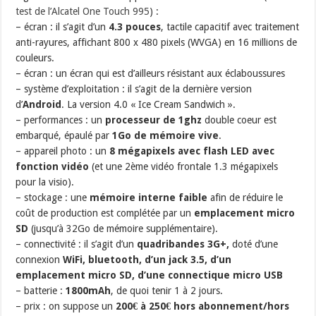
test de l’Alcatel One Touch 995
) :
– écran : il s’agit d’un
4.3 pouces
, tactile capacitif avec traitement
anti-rayures, affichant 800 x 480 pixels (WVGA) en 16 millions de
couleurs.
– écran : un écran qui est d’ailleurs résistant aux éclaboussures
– système d’exploitation : il s’agit de la dernière version
d’
Android
. La version 4.0 « Ice Cream Sandwich ».
– performances : un
processeur de 1ghz
double coeur est
embarqué, épaulé par
1Go de mémoire vive
.
– appareil photo : un
8 mégapixels avec flash LED avec
fonction vidéo
(et une 2ème vidéo frontale 1.3 mégapixels
pour la visio).
– stockage : une
mémoire interne faible
afin de réduire le
coût de production est complétée par un
emplacement micro
SD
(jusqu’à 32Go de mémoire supplémentaire).
– connectivité : il s’agit d’un
quadribandes 3G+,
doté d’une
connexion
WiFi, bluetooth, d’un jack 3.5, d’un
emplacement micro SD, d’une connectique micro USB
– batterie :
1800mAh
, de quoi tenir 1 à 2 jours.
– prix : on suppose un
200€ à 250€ hors abonnement/hors