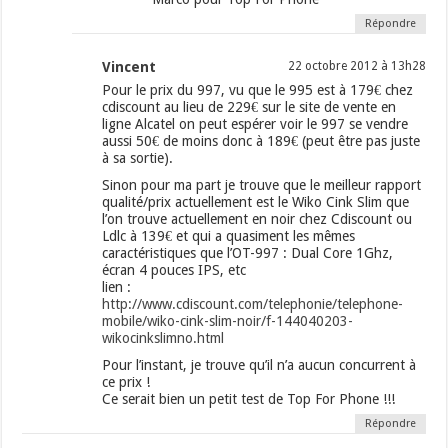
Répondre
Vincent
22 octobre 2012 à 13h28
Pour le prix du 997, vu que le 995 est à 179€ chez
cdiscount au lieu de 229€ sur le site de vente en
ligne Alcatel on peut espérer voir le 997 se vendre
aussi 50€ de moins donc à 189€ (peut être pas juste
à sa sortie).
Sinon pour ma part je trouve que le meilleur rapport
qualité/prix actuellement est le Wiko Cink Slim que
l’on trouve actuellement en noir chez Cdiscount ou
Ldlc à 139€ et qui a quasiment les mêmes
caractéristiques que l’OT-997 : Dual Core 1Ghz,
écran 4 pouces IPS, etc
lien :
http://www.cdiscount.com/telephonie/telephone-
mobile/wiko-cink-slim-noir/f-144040203-
wikocinkslimno.html
Pour l’instant, je trouve qu’il n’a aucun concurrent à
ce prix !
Ce serait bien un petit test de Top For Phone !!!
Répondre