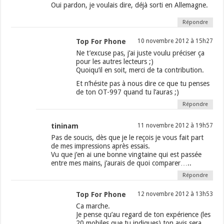
Oui pardon, je voulais dire, déjà sorti en Allemagne.
Répondre
Top For Phone
10 novembre 2012 à 15h27
Ne t’excuse pas, j’ai juste voulu préciser ça
pour les autres lecteurs ;)
Quoiqu’il en soit, merci de ta contribution.
Et n’hésite pas à nous dire ce que tu penses
de ton OT-997 quand tu l’auras ;)
Répondre
tininam
11 novembre 2012 à 19h57
Pas de soucis, dès que je le reçois je vous fait part
de mes impressions après essais.
Vu que j’en ai une bonne vingtaine qui est passée
entre mes mains, j’aurais de quoi comparer…..
Répondre
Top For Phone
12 novembre 2012 à 13h53
Ca marche.
Je pense qu’au regard de ton expérience (les
20 mobiles que tu indiques) ton avis sera