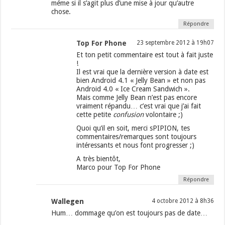
méme si il s’agit plus d’une mise à jour qu’autre
chose.
Répondre
Top For Phone
23 septembre 2012 à 19h07
Et ton petit commentaire est tout à fait juste
!
Il est vrai que la dernière version à date est
bien Android 4.1 « Jelly Bean » et non pas
Android 4.0 « Ice Cream Sandwich ».
Mais comme Jelly Bean n’est pas encore
vraiment répandu… c’est vrai que j’ai fait
cette petite
confusion
volontaire ;)
Quoi qu’il en soit, merci sPIPION, tes
commentaires/remarques sont toujours
intéressants et nous font progresser ;)
A très bientôt,
Marco pour Top For Phone
Répondre
Wallegen
4 octobre 2012 à 8h36
Hum… dommage qu’on est toujours pas de date…