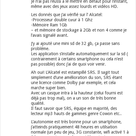
Je n’ai pas réussi à le mettre en défaut pour l’instant,
même avec des jeux assez lourds et vidéos HD.
Les donnés que j’ai vérifié sur l’ Alcatel:
-Processeur double cœur à 1 Ghz
-Mémoire Ram 1Gb
– et mémoire de stockage à 2Gb et non 4 comme je
l’avais signalé avant.
J’y ai ajouté une mini sd de 32 gb, ça passe sans
probléme.
Les application s’installe automatiquement sur la sd (
contrairement à certains smartphone ou cela n’est
pas possible) donc j’ai de quoi voir venir.
Ah oui! L’Alcatel est estampillé SRS. Il sagit tout
simplement d’une amélioration du son, SRS étant
une licence comme Dolby par exemple, et cela
marche super bien.
Avec un casque intra à la hauteur (celui fourni est
déjà pas trop mal), on a un son de très bonne
qualité.
Il faut savoir que SRS, équipe en majorité, des
lecteur mp3 hauts de gammes genre Cowon etc..
L’autonomie est très bonne pour un smartphone,
j’atteinds pratiquement 48 heures en utilsation
normale (un peu de jeu, 3G constante, wifi activé 1 à