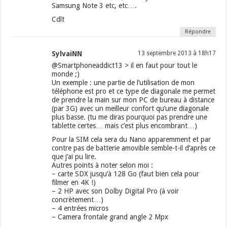
Samsung Note 3 etc, etc….
Cdlt
Répondre
SylvaiNN
13 septembre 2013 à 18h17
@Smartphoneaddict13 > il en faut pour tout le
monde ;)
Un exemple : une partie de l’utilisation de mon
téléphone est pro et ce type de diagonale me permet
de prendre la main sur mon PC de bureau à distance
(par 3G) avec un meilleur confort qu’une diagonale
plus basse. (tu me diras pourquoi pas prendre une
tablette certes… mais c’est plus encombrant…)
Pour la SIM cela sera du Nano apparemment et par
contre pas de batterie amovible semble-t-il d’après ce
que j’ai pu lire.
Autres points à noter selon moi :
– carte SDX jusqu’à 128 Go (faut bien cela pour
filmer en 4K !)
– 2 HP avec son Dolby Digital Pro (à voir
concrètement…)
– 4 entrées micros
– Camera frontale grand angle 2 Mpx