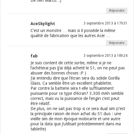
De rien Marco. :)
Répondre
AceSkylight
3 septembre 2013 à 17h31
C’est un monstre … mais si il possède la même
qualité de fabrication que les autres Acer …
Répondre
fab
3 septembre 2013 à 18h24
Je suis content de cette sortie, même si je ne
l’achèterai pas (j’ai déjà acheté le S1, on ne peut pas
abuser des bonnes choses :P )
J’ai entendu dire que l’écran sera du solide Gorilla
Glass. Ca semble être un excellent phablette.
Par contre la batterie sera t-elle suffisamment
puissante pour ce type d’écran? 3.300 mAh semble
correct, mais vu la puissance de l’engin c’est peut
être relatif.
De plus, on ne sait pas trop si ce sera dual sim (c’est
la principale raison de mon achat du S1 duo : une
vieille sim de mon époque mobicarte et une autre
pour la data que j’utilisait précédemment dans ma
tablette)