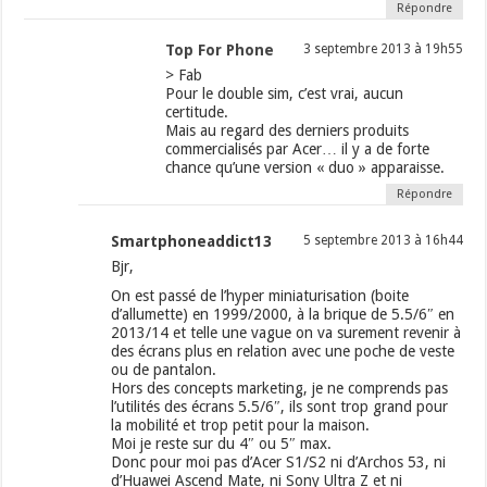
Répondre
Top For Phone
3 septembre 2013 à 19h55
> Fab
Pour le double sim, c’est vrai, aucun
certitude.
Mais au regard des derniers produits
commercialisés par Acer… il y a de forte
chance qu’une version « duo » apparaisse.
Répondre
Smartphoneaddict13
5 septembre 2013 à 16h44
Bjr,
On est passé de l’hyper miniaturisation (boite
d’allumette) en 1999/2000, à la brique de 5.5/6″ en
2013/14 et telle une vague on va surement revenir à
des écrans plus en relation avec une poche de veste
ou de pantalon.
Hors des concepts marketing, je ne comprends pas
l’utilités des écrans 5.5/6″, ils sont trop grand pour
la mobilité et trop petit pour la maison.
Moi je reste sur du 4″ ou 5″ max.
Donc pour moi pas d’Acer S1/S2 ni d’Archos 53, ni
d’Huawei Ascend Mate, ni Sony Ultra Z et ni