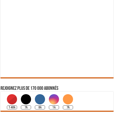
Rejoignez plus de 170 000 abonnés
148k
7k
8k
1k
7k