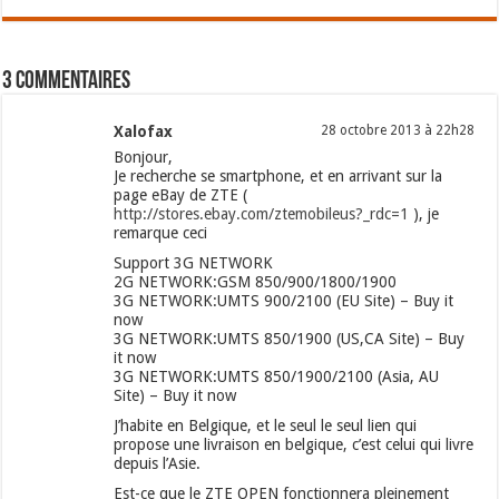
3 commentaires
Xalofax
28 octobre 2013 à 22h28
Bonjour,
Je recherche se smartphone, et en arrivant sur la
page eBay de ZTE (
http://stores.ebay.com/ztemobileus?_rdc=1
), je
remarque ceci
Support 3G NETWORK
2G NETWORK:GSM 850/900/1800/1900
3G NETWORK:UMTS 900/2100 (EU Site) – Buy it
now
3G NETWORK:UMTS 850/1900 (US,CA Site) – Buy
it now
3G NETWORK:UMTS 850/1900/2100 (Asia, AU
Site) – Buy it now
J’habite en Belgique, et le seul le seul lien qui
propose une livraison en belgique, c’est celui qui livre
depuis l’Asie.
Est-ce que le ZTE OPEN fonctionnera pleinement