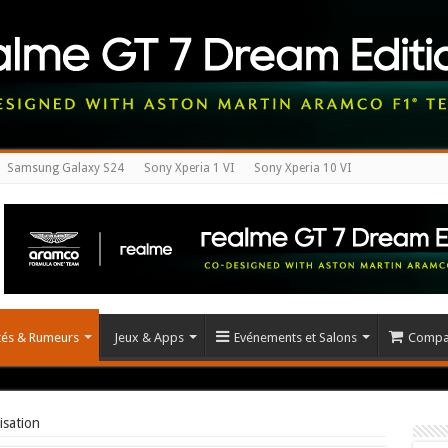
Samsung Galaxy S24
Sony Xperia 1 VI
Sony Xperia 10 VI
ités & Rumeurs
Jeux & Apps
Evénements et Salons
Compar
isation