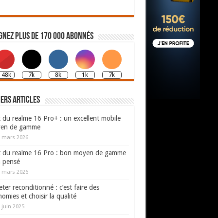
gnez plus de 170 000 abonnés
148k
7k
8k
1k
7k
ers articles
 du realme 16 Pro+ : un excellent mobile
en de gamme
 mars 2026
t du realme 16 Pro : bon moyen de gamme
n pensé
 mars 2026
ter reconditionné : c’est faire des
omies et choisir la qualité
 juin 2025