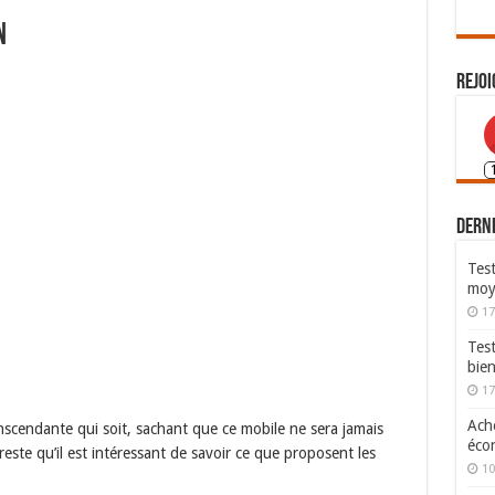
n
Rejoi
Derni
Test
moy
17
Tes
bie
17
Ache
ranscendante qui soit, sachant que ce mobile ne sera jamais
écon
este qu’il est intéressant de savoir ce que proposent les
10