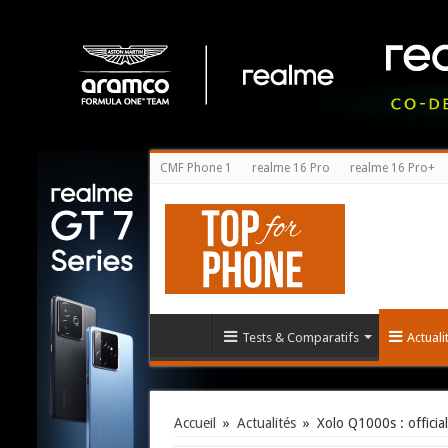
CMF Phone 1
realme 16 Pro
realme 16 Pro+
Tests & Comparatifs
Actual
Accueil
»
Actualités
»
Xolo Q1000s : official