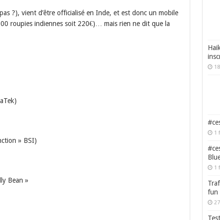
as ?), vient d’être officialisé en Inde, et est donc un mobile
00 roupies indiennes soit 220€)… mais rien ne dit que la
Haik
insc
18
iaTek)
#ces
1 
ction » BSI)
#ces
Blu
1 
lly Bean »
Traf
fun
27
Test