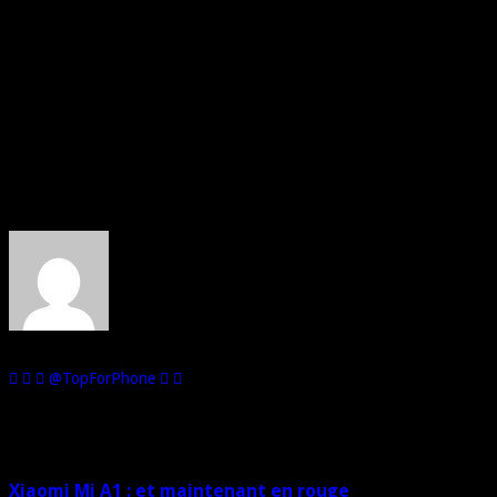
Selon les rumeurs, ce mobile devrait être animé par Android One, un
projet lancé par Google en 2014 afin de mettre en évidence
l’expérience Android sur des smartphones
low-cost
destinés aux
marchés émergents.
Les meilleures offres du moment :
Le Xiaomi Mi A1 pourrait reprendre le design du Mi 5X et
embarquerait un écran Full HD de 5.5 pouces.
Son nom de code en interne est MDG2.
Au sujet de : Alex de Top For Phone
Je suis passionné par les téléphones mobiles et d'ailleurs, je les
collectionne! Mon second hobby : les voitures miniatures.
@TopForPhone
Sur le même sujet
Xiaomi Mi A1 : et maintenant en rouge