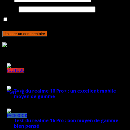
Site web
Enregistrer mon nom, mon e-mail et mon site dans le navigateur
pour mon prochain commentaire.
Rejoignez plus de 170 000 abonnés
Derniers articles
148k
Test du realme 16 Pro+ : un excellent mobile
moyen de gamme
7k
17 mars 2026
8k
Test du realme 16 Pro : bon moyen de gamme
bien pensé