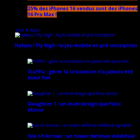
25% des iPhones 16 vendus sont des iPhones
16 Pro Max !
15 novembre 2024
Jeux & Apps
Haikyu ! Fly High : le jeu mobile en pré-inscription
18 février 2025
Traffix : gérer la circulation n’a jamais été
aussi fun
27 janvier 2025
Slaughter 1 : un level design (parfois)
obscur
21 juillet 2024
Isle of Arrows : un tower defense médiéval