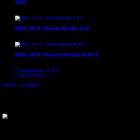
2021
12 janvier 2021
MWC 2019 : Xiaomi Mi Mix 3 5G
4 mars 2019
MWC 2019 : Xiaomi dévoile le Mi 9
1 mars 2019
Comparateur de prix
NOS VIDEOS
Accueil
»
Actualités
»
Xiaomi Mi A1 : un smartphone sous Android One
Xiaomi Mi A1 : un smartphone sous
Android One
Un certain smartphone Xiaomi portant le suffixe Mi A1 est récemment
apparu sur la page de certification RF du fabricant.