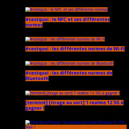
5 mars 2025
#cestquoi : le NFC et ses différentes
normes
1 février 2025
#cestquoi : les différentes normes de Wi-Fi
1 février 2025
#cestquoi : les différentes normes de
Bluetooth
1 février 2025
[terminé] [tirage au sort] 1 realme 12 5G à
gagner !
18 novembre 2024