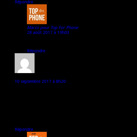
Répondre
Marco pour Top For Phone
28 août 2017 à 19h03
Non
Répondre
Godobé
10 septembre 2017 à 8h20
si si, il a été présenté à New Delhi, il s’agit effectivement du Mi
5x, avec une double couche d’isolation en graphite pour
améliorer la dissipation thermique, chargeur 380 volts pour
charger plus vite (j’ai pas de prise 380 volts chez moi i).
Avec les bandes 5, 7, 8, 20, 38, 40 (mais pas la B28).
Le tout pour 197 €, disponible en Europe mais pas partout,
malheureusement pas encore pour la France.
Répondre