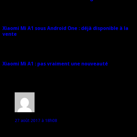
15 décembre 2017
Xiaomi Mi A1 sous Android One : déjà disponible à la
vente
10 septembre 2017
Xiaomi Mi A1 : pas vraiment une nouveauté
4 septembre 2017
4 commentaires
D'Aout
27 août 2017 à 18h08
Android One verra t-il vraiment le jour ?