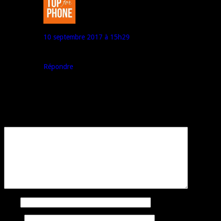
TopForPhone - Alex
10 septembre 2017 à 15h29
Nous espérons l’avoir en test prochainement ;)
Répondre
Laisser un commentaire
Votre adresse e-mail ne sera pas publiée.
Les champs obligatoires sont
indiqués avec
*
Commentaire
*
Nom
E-mail