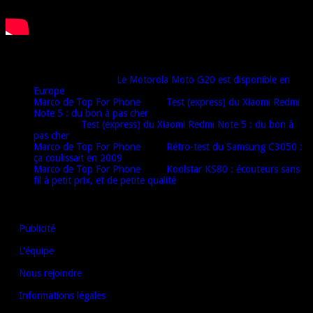
Derniers commentaires
Djamel harrat
dans
Le Motorola Moto G20 est disponible en
Europe
Marco de Top For Phone
dans
Test (express) du Xiaomi Redmi
Note 5 : du bon à pas cher
Oulaï
dans
Test (express) du Xiaomi Redmi Note 5 : du bon à
pas cher
Marco de Top For Phone
dans
Rétro-test du Samsung C3050 :
ça coulissait en 2009
Marco de Top For Phone
dans
Koolstar KS80 : écouteurs sans
fil à petit prix, et de petite qualité
AUTRES LIENS
Publicité
L'équipe
Nous rejoindre
Informations légales