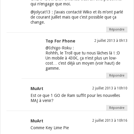
qui n’engage que moi.
@jolycat13 : J’avais contacté Wiko et ils m’ont parlé
de courant juillet mais que c’est possible que ça
change.
Répondre
Top For Phone
2 juillet 2013 à 0h13
@Ichigo-Roku :
Rohhh, le Troll que tu nous lâches là ! :D
Un mobile à 430€, ça n’est plus un low-
cost… c’est déjà un moyen (voir haut) de
gamme.
Répondre
MuArt
2 juillet 2013 à 10h10
Est ce que 1 GO de Ram suffit pour les nouvelles
MAJ à venir?
Répondre
MuArt
2 juillet 2013 à 10h16
Comme Key Lime Pie