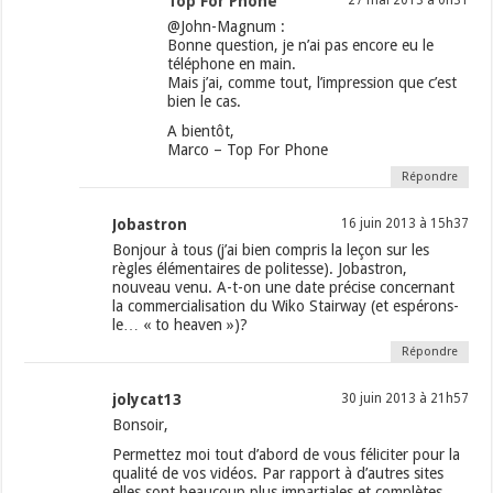
Top For Phone
27 mai 2013 à 0h31
@John-Magnum :
Bonne question, je n’ai pas encore eu le
téléphone en main.
Mais j’ai, comme tout, l’impression que c’est
bien le cas.
A bientôt,
Marco – Top For Phone
Répondre
Jobastron
16 juin 2013 à 15h37
Bonjour à tous (j’ai bien compris la leçon sur les
règles élémentaires de politesse). Jobastron,
nouveau venu. A-t-on une date précise concernant
la commercialisation du Wiko Stairway (et espérons-
le… « to heaven »)?
Répondre
jolycat13
30 juin 2013 à 21h57
Bonsoir,
Permettez moi tout d’abord de vous féliciter pour la
qualité de vos vidéos. Par rapport à d’autres sites
elles sont beaucoup plus impartiales et complètes.