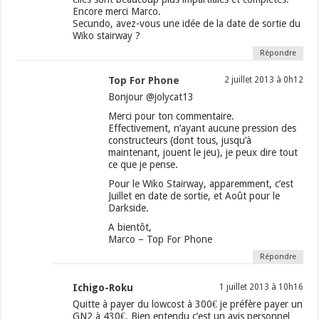
Encore merci Marco.
Secundo, avez-vous une idée de la date de sortie du
Wiko stairway ?
Répondre
Top For Phone
2 juillet 2013 à 0h12
Bonjour @jolycat13
Merci pour ton commentaire.
Effectivement, n’ayant aucune pression des
constructeurs (dont tous, jusqu’à
maintenant, jouent le jeu), je peux dire tout
ce que je pense.
Pour le Wiko Stairway, apparemment, c’est
Juillet en date de sortie, et Août pour le
Darkside.
A bientôt,
Marco – Top For Phone
Répondre
Ichigo-Roku
1 juillet 2013 à 10h16
Quitte à payer du lowcost à 300€ je préfère payer un
GN2 à 430€. Bien entendu c’est un avis personnel