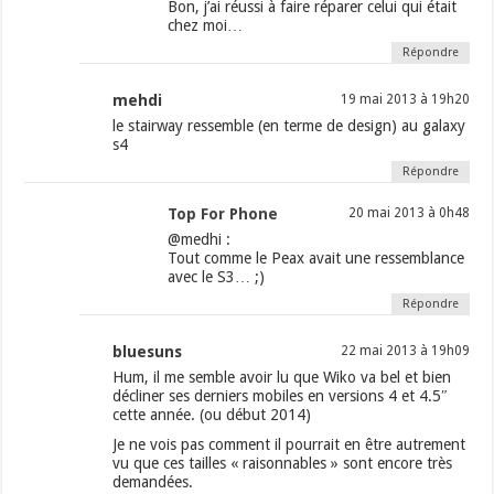
Bon, j’ai réussi à faire réparer celui qui était
chez moi…
Répondre
mehdi
19 mai 2013 à 19h20
le stairway ressemble (en terme de design) au galaxy
s4
Répondre
Top For Phone
20 mai 2013 à 0h48
@medhi :
Tout comme le Peax avait une ressemblance
avec le S3… ;)
Répondre
bluesuns
22 mai 2013 à 19h09
Hum, il me semble avoir lu que Wiko va bel et bien
décliner ses derniers mobiles en versions 4 et 4.5″
cette année. (ou début 2014)
Je ne vois pas comment il pourrait en être autrement
vu que ces tailles « raisonnables » sont encore très
demandées.