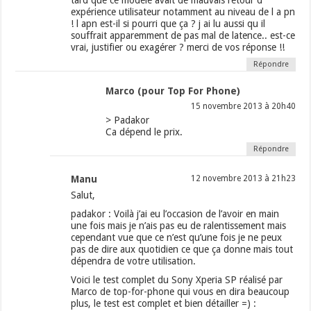
tard que ce modèle avait de mauvais retour d
expérience utilisateur notamment au niveau de l a pn
! l apn est-il si pourri que ça ? j ai lu aussi qu il
souffrait apparemment de pas mal de latence.. est-ce
vrai, justifier ou exagérer ? merci de vos réponse !!
Répondre
Marco (pour Top For Phone)
15 novembre 2013 à 20h40
> Padakor
Ca dépend le prix.
Répondre
Manu
12 novembre 2013 à 21h23
Salut,
padakor : Voilà j’ai eu l’occasion de l’avoir en main
une fois mais je n’ais pas eu de ralentissement mais
cependant vue que ce n’est qu’une fois je ne peux
pas de dire aux quotidien ce que ça donne mais tout
dépendra de votre utilisation.
Voici le test complet du Sony Xperia SP réalisé par
Marco de top-for-phone qui vous en dira beaucoup
plus, le test est complet et bien détailler =) :