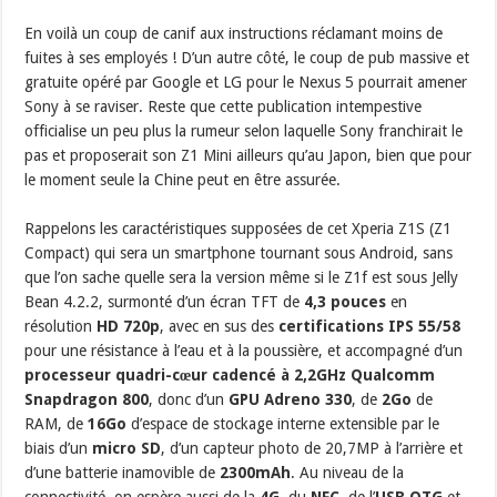
En voilà un coup de canif aux instructions réclamant moins de
fuites à ses employés ! D’un autre côté, le coup de pub massive et
gratuite opéré par Google et LG pour le Nexus 5 pourrait amener
Sony à se raviser. Reste que cette publication intempestive
officialise un peu plus la rumeur selon laquelle Sony franchirait le
pas et proposerait son Z1 Mini ailleurs qu’au Japon, bien que pour
le moment seule la Chine peut en être assurée.
Rappelons les caractéristiques supposées de cet Xperia Z1S (Z1
Compact) qui sera un smartphone tournant sous Android, sans
que l’on sache quelle sera la version même si le Z1f est sous Jelly
Bean 4.2.2, surmonté d’un écran TFT de
4,3 pouces
en
résolution
HD 720p
, avec en sus des
certifications IPS 55/58
pour une résistance à l’eau et à la poussière, et accompagné d’un
processeur quadri-cœur cadencé à 2,2GHz Qualcomm
Snapdragon 800
, donc d’un
GPU Adreno 330
, de
2Go
de
RAM, de
16Go
d’espace de stockage interne extensible par le
biais d’un
micro SD
, d’un capteur photo de 20,7MP à l’arrière et
d’une batterie inamovible de
2300mAh
. Au niveau de la