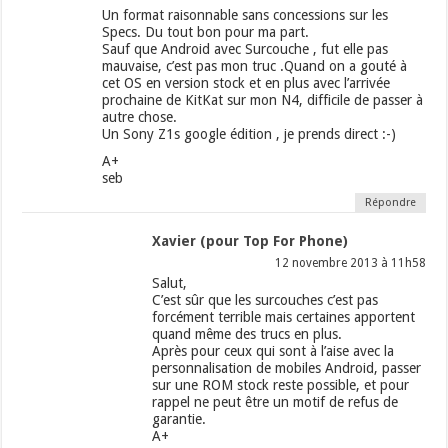
Un format raisonnable sans concessions sur les
Specs. Du tout bon pour ma part.
Sauf que Android avec Surcouche , fut elle pas
mauvaise, c’est pas mon truc .Quand on a gouté à
cet OS en version stock et en plus avec l’arrivée
prochaine de KitKat sur mon N4, difficile de passer à
autre chose.
Un Sony Z1s google édition , je prends direct :-)
A+
seb
Répondre
Xavier (pour Top For Phone)
12 novembre 2013 à 11h58
Salut,
C’est sûr que les surcouches c’est pas
forcément terrible mais certaines apportent
quand même des trucs en plus.
Après pour ceux qui sont à l’aise avec la
personnalisation de mobiles Android, passer
sur une ROM stock reste possible, et pour
rappel ne peut être un motif de refus de
garantie.
A+