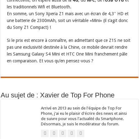
connectivité, on espère aussi de la
4G
, du
NFC
, de l’
USB OTG
et
les traditionnels Wifi et Bluetooth.
En somme, un Sony Xperia Z1 mais avec un écran de 4,3″ HD et
une batterie de 2300mAh, soit un véritable «Mini» (il s’agit donc
du Sony Z1 Compact) !
Si le prix est encore à connaître, en admettant que ce Z1S ne soit
pas une exclusivité destinée à la Chine, ce mobile devrait rendre
les Samsung Galaxy S4 Mini et HTC One Mini franchement pâle
en comparaison. Et vous qu’en pensez-vous ?
Au sujet de : Xavier de Top For Phone
Arrivé en 2013 au sein de l'équipe de Top For
Phone, j'ai eu le plaisir d'écrire des news et ainsi
de suivre pour vous l'actualité du Smartphone.
Désormais, je suis le modérateur du forum.