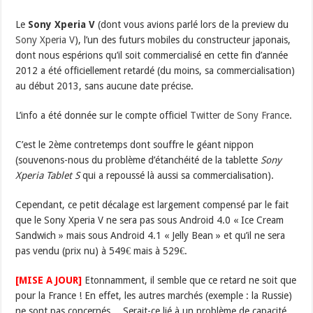
Le
Sony Xperia V
(dont vous avions parlé lors de la preview du
Sony Xperia V
), l’un des futurs mobiles du constructeur japonais,
dont nous espérions qu’il soit commercialisé en cette fin d’année
2012 a été officiellement retardé (du moins, sa commercialisation)
au début 2013, sans aucune date précise.
L’info a été donnée sur le compte officiel
Twitter de Sony France
.
C’est le 2ème contretemps dont souffre le géant nippon
(souvenons-nous du problème d’étanchéité de la tablette
Sony
Xperia Tablet S
qui a repoussé là aussi sa commercialisation).
Cependant, ce petit décalage est largement compensé par le fait
que le Sony Xperia V ne sera pas sous Android 4.0 « Ice Cream
Sandwich » mais sous Android 4.1 « Jelly Bean » et qu’il ne sera
pas vendu (prix nu) à 549€ mais à 529€.
[MISE A JOUR]
Etonnamment, il semble que ce retard ne soit que
pour la France ! En effet, les autres marchés (exemple : la Russie)
ne sont pas concernés… Serait-ce lié à un problème de capacité