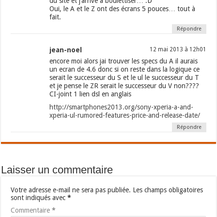
du site et j’arrive à boulettiser… :D
Oui, le A et le Z ont des écrans 5 pouces… tout à
fait.
Répondre
jean-noel
12 mai 2013 à 12h01
encore moi alors jai trouver les specs du A il aurais
un ecran de 4.6 donc si on reste dans la logique ce
serait le successeur du S et le ul le successeur du T
et je pense le ZR serait le successeur du V non????
CI-joint 1 lien dsl en anglais
http://smartphones2013.org/sony-xperia-a-and-
xperia-ul-rumored-features-price-and-release-date/
Répondre
Laisser un commentaire
Votre adresse e-mail ne sera pas publiée.
Les champs obligatoires
sont indiqués avec
*
Commentaire
*