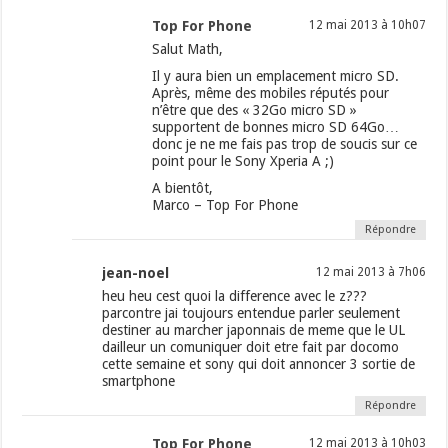
Top For Phone
12 mai 2013 à 10h07
Salut Math,
Il y aura bien un emplacement micro SD.
Après, même des mobiles réputés pour
n’être que des « 32Go micro SD »
supportent de bonnes micro SD 64Go…
donc je ne me fais pas trop de soucis sur ce
point pour le Sony Xperia A ;)
A bientôt,
Marco – Top For Phone
Répondre
jean-noel
12 mai 2013 à 7h06
heu heu cest quoi la difference avec le z???
parcontre jai toujours entendue parler seulement
destiner au marcher japonnais de meme que le UL
dailleur un comuniquer doit etre fait par docomo
cette semaine et sony qui doit annoncer 3 sortie de
smartphone
Répondre
Top For Phone
12 mai 2013 à 10h03