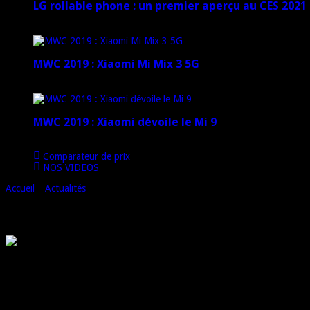
LG rollable phone : un premier aperçu au CES 2021
12 janvier 2021
MWC 2019 : Xiaomi Mi Mix 3 5G
4 mars 2019
MWC 2019 : Xiaomi dévoile le Mi 9
1 mars 2019
Comparateur de prix
NOS VIDEOS
Accueil
»
Actualités
»
Samsung, LG et Acer affectés par le brexit
Samsung, LG et Acer affectés par le brexit
Le Royaume Uni a finalement choisi de quitter l’Union Européenne à 51,
Cependant, il se passera encore deux ans avant que le Royaume Uni sort
Le journal
Korea Herald
rapporte que le Brexit aura une incidence sur l
Malgré le fait que les deux géants coréens ne possèdent pas d’unité d