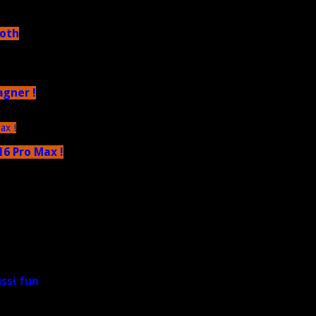
ooth
agner !
6 Pro Max !
ussi fun