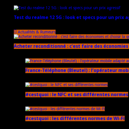
20 janvier 2025
Test du realme 12 5G : look et specs pour un prix a
18 novembre 2024
Actualités & Rumeurs
Acheter reconditionné : c’est faire des économies 
10 juin 2025
France-Téléphone (Bleutel) : l’opérateur mob
5 mars 2025
#cestquoi : le NFC et ses différentes normes
1 février 2025
#cestquoi : les différentes normes de Wi-Fi
1 février 2025