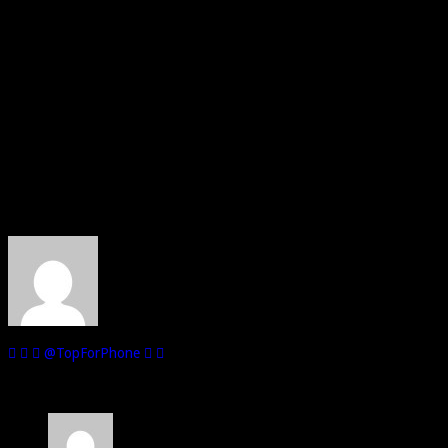
ventes en Europe ont été en baisse au cours des 3 dernières années et le
Après avoir quitté l’Union Européenne, les ventes et les taxes à l’import
En outre, la Livre Sterling a commencé à perdre du terrain par rapport 
Le
Korea Herald
rapporte également que Samsung pourrait bien déménag
DigiTimes
rapporte aussi que Acer s’attend à être touché par le Brexit.
Le PDG de la société, Jason Chen, a déclaré que le récent vote au Royau
consommateurs et des fluctuations des taux de change affaiblies. Cependa
Source :
Pocketnow.
Au sujet de : Alex de Top For Phone
Je suis passionné par les téléphones mobiles et d'ailleurs, je les collect
@TopForPhone
1 commentaire