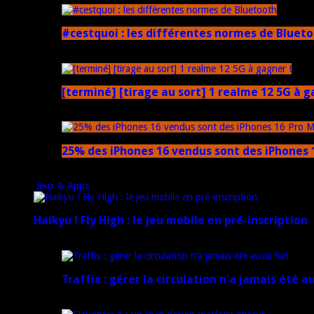
#cestquoi : les différentes normes de Bluet
1 février 2025
[terminé] [tirage au sort] 1 realme 12 5G à g
18 novembre 2024
25% des iPhones 16 vendus sont des iPhones 1
15 novembre 2024
Jeux & Apps
Haikyu ! Fly High : le jeu mobile en pré-inscription
18 février 2025
Traffix : gérer la circulation n’a jamais été a
27 janvier 2025