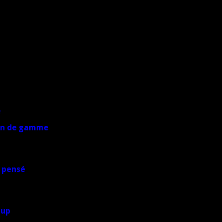
yen de gamme
 pensé
oup