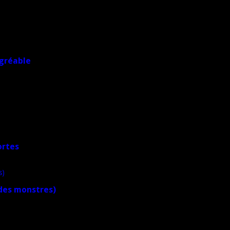
agréable
ortes
 des monstres)