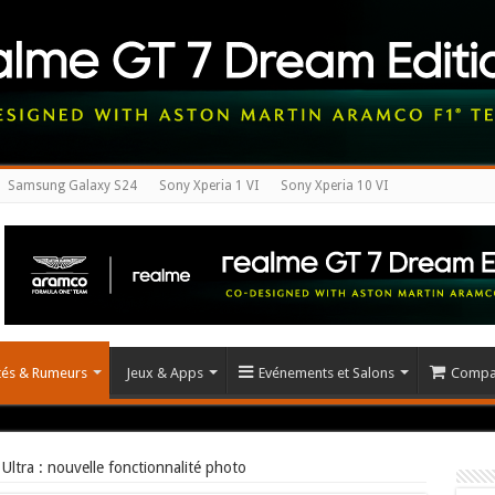
Samsung Galaxy S24
Sony Xperia 1 VI
Sony Xperia 10 VI
ités & Rumeurs
Jeux & Apps
Evénements et Salons
Compar
ltra : nouvelle fonctionnalité photo