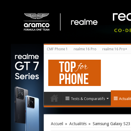
CMF Phone 1
realme 16 Pro
realme 16 Pro+
Tests & Comparatifs
Actual
Accueil
»
Actualités
»
Samsung Galaxy S23 U