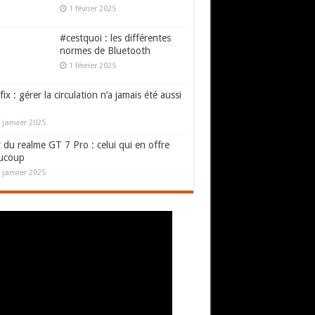
1 février 2025
#cestquoi : les différentes
normes de Bluetooth
1 février 2025
fix : gérer la circulation n’a jamais été aussi
 janvier 2025
 du realme GT 7 Pro : celui qui en offre
ucoup
 janvier 2025