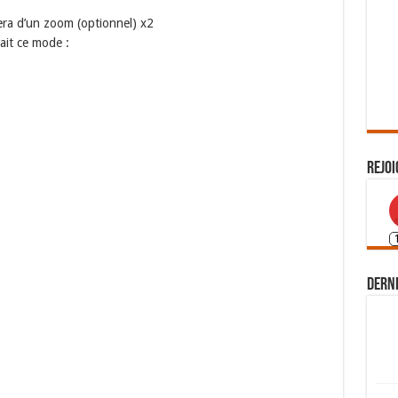
iera d’un zoom (optionnel) x2
ait ce mode :
Rejoi
Derni