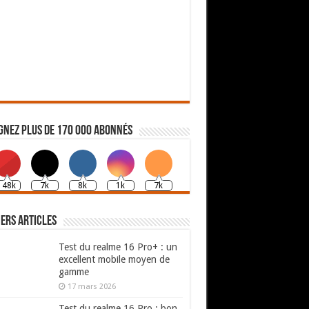
gnez plus de 170 000 abonnés
148k
7k
8k
1k
7k
ers articles
Test du realme 16 Pro+ : un
excellent mobile moyen de
gamme
17 mars 2026
Test du realme 16 Pro : bon