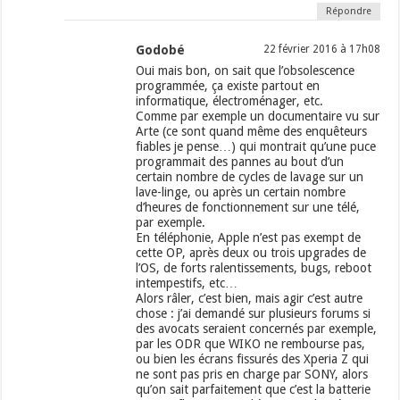
Répondre
Godobé
22 février 2016 à 17h08
Oui mais bon, on sait que l’obsolescence
programmée, ça existe partout en
informatique, électroménager, etc.
Comme par exemple un documentaire vu sur
Arte (ce sont quand même des enquêteurs
fiables je pense…) qui montrait qu’une puce
programmait des pannes au bout d’un
certain nombre de cycles de lavage sur un
lave-linge, ou après un certain nombre
d’heures de fonctionnement sur une télé,
par exemple.
En téléphonie, Apple n’est pas exempt de
cette OP, après deux ou trois upgrades de
l’OS, de forts ralentissements, bugs, reboot
intempestifs, etc…
Alors râler, c’est bien, mais agir c’est autre
chose : j’ai demandé sur plusieurs forums si
des avocats seraient concernés par exemple,
par les ODR que WIKO ne rembourse pas,
ou bien les écrans fissurés des Xperia Z qui
ne sont pas pris en charge par SONY, alors
qu’on sait parfaitement que c’est la batterie