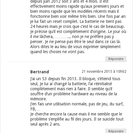
depuis juin 2012 soit 3 ans et 4 mois. Il est
effectivement moins rapide qu’aux premiers jours et
bien moins rapide que les modèles récents mais il
fonctionne bien voir même très bien. Une fois par an
je lui fait un reset complet. La batterie ne tient pas
24 heures mais je crois que c’est le cas de beaucoup.
Je précise qu’il est complètement d’origine. Le jour où
il me lâchera, ……….., non je ne préfère pas y
penser. Je ne pense pas être le seul dans ce cas là.
Alors dites le au lieu de vous exprimer simplement
quand les choses ne vont pas.
Répondre
Bertrand
21 novembre 2015 à 10h02
J’ai un S3 depuis fin 2013. Il bloque, s’éteind tous
seul, Je lui ai changé la batterie, l’ai réinitialisé
complètement mais rien à faire. Il semble qu’il
souffre d’un problème hardware au niveau de la
mémoire.
J’en fais une utilisation normale, pas de jeu, du surf,
FB,…
Je cherche encore la cause mais il me semble que le
problème s’enplifie au fil des jours. Il se suicide tout
seul après 2 ans.
Répondre