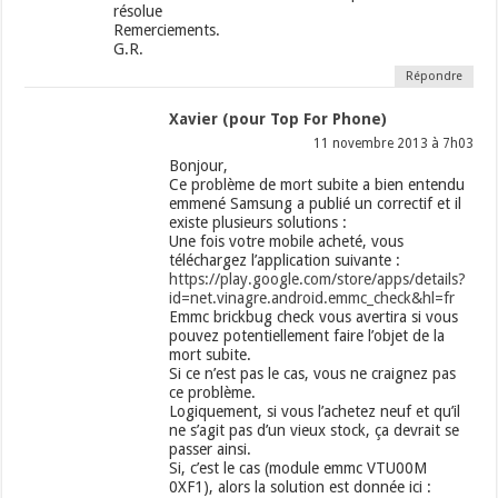
résolue
Remerciements.
G.R.
Répondre
Xavier (pour Top For Phone)
11 novembre 2013 à 7h03
Bonjour,
Ce problème de mort subite a bien entendu
emmené Samsung a publié un correctif et il
existe plusieurs solutions :
Une fois votre mobile acheté, vous
téléchargez l’application suivante :
https://play.google.com/store/apps/details?
id=net.vinagre.android.emmc_check&hl=fr
Emmc brickbug check vous avertira si vous
pouvez potentiellement faire l’objet de la
mort subite.
Si ce n’est pas le cas, vous ne craignez pas
ce problème.
Logiquement, si vous l’achetez neuf et qu’il
ne s’agit pas d’un vieux stock, ça devrait se
passer ainsi.
Si, c’est le cas (module emmc VTU00M
0XF1), alors la solution est donnée ici :