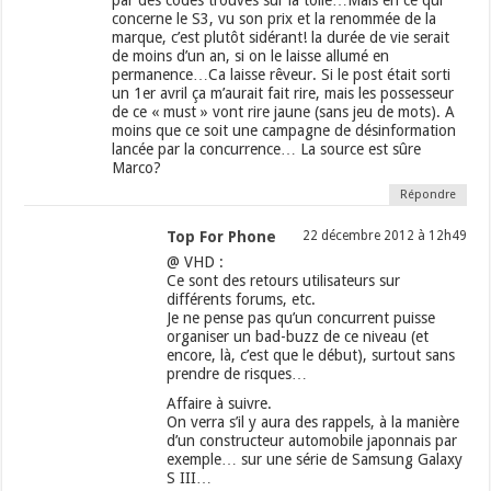
par des codes trouvés sur la toile…Mais en ce qui
concerne le S3, vu son prix et la renommée de la
marque, c’est plutôt sidérant! la durée de vie serait
de moins d’un an, si on le laisse allumé en
permanence…Ca laisse rêveur. Si le post était sorti
un 1er avril ça m’aurait fait rire, mais les possesseur
de ce « must » vont rire jaune (sans jeu de mots). A
moins que ce soit une campagne de désinformation
lancée par la concurrence… La source est sûre
Marco?
Répondre
Top For Phone
22 décembre 2012 à 12h49
@ VHD :
Ce sont des retours utilisateurs sur
différents forums, etc.
Je ne pense pas qu’un concurrent puisse
organiser un bad-buzz de ce niveau (et
encore, là, c’est que le début), surtout sans
prendre de risques…
Affaire à suivre.
On verra s’il y aura des rappels, à la manière
d’un constructeur automobile japonnais par
exemple… sur une série de Samsung Galaxy
S III…