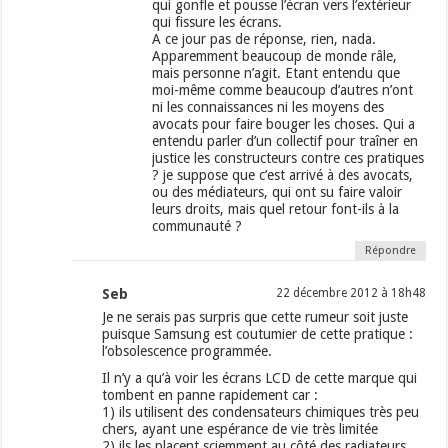
qui gonfle et pousse l’écran vers l’extérieur
qui fissure les écrans.
A ce jour pas de réponse, rien, nada.
Apparemment beaucoup de monde râle,
mais personne n’agit. Etant entendu que
moi-même comme beaucoup d’autres n’ont
ni les connaissances ni les moyens des
avocats pour faire bouger les choses. Qui a
entendu parler d’un collectif pour traîner en
justice les constructeurs contre ces pratiques
? je suppose que c’est arrivé à des avocats,
ou des médiateurs, qui ont su faire valoir
leurs droits, mais quel retour font-ils à la
communauté ?
Répondre
Seb
22 décembre 2012 à 18h48
Je ne serais pas surpris que cette rumeur soit juste
puisque Samsung est coutumier de cette pratique :
l’obsolescence programmée.
Il n’y a qu’à voir les écrans LCD de cette marque qui
tombent en panne rapidement car :
1) ils utilisent des condensateurs chimiques très peu
chers, ayant une espérance de vie très limitée
2) ils les placent sciemment au côté des radiateurs