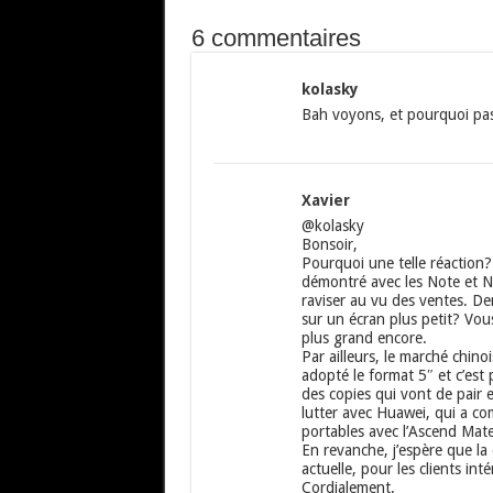
6 commentaires
kolasky
Bah voyons, et pourquoi pas
Xavier
@kolasky
Bonsoir,
Pourquoi une telle réaction? 
démontré avec les Note et No
raviser au vu des ventes. De
sur un écran plus petit? Vou
plus grand encore.
Par ailleurs, le marché chino
adopté le format 5″ et c’est
des copies qui vont de pair 
lutter avec Huawei, qui a co
portables avec l’Ascend Mate
En revanche, j’espère que la 
actuelle, pour les clients inté
Cordialement.