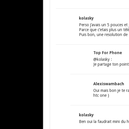
kolasky
Perso j’avais un 5 pouces et 
Parce que c’etais plus un t
Puis bon, une resolution de 
Top For Phone
@kolasky :
Je partage ton point
Alexiswambach
Oui mais bon je te r
htc one )
kolasky
Ben oui la faudrait mini du 