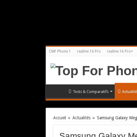
CMF Phone 1
realme 16 Pro
realme 16 Pro+
Tests & Comparatifs
Actualit
Accueil
»
Actualités
»
Samsung Galaxy Meg
Samsung Galaxy Me