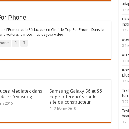
adap
5 
For Phone
Haik
insc
suis l'Editeur et le Rédacteur en Chef de Top For Phone. Dans le
18 
e la voiture, la moto... et les jeux vidéo.
#ces
hone
1 f
#ces
1 f
#ces
Blu
1 f
Traf
uces Mediatek dans
Samsung Galaxy S6 et S6
fun
obiles Samsung
Edge référencés sur le
site du constructeur
27 
ars 2015
12 février 2015
Test
bea
20 