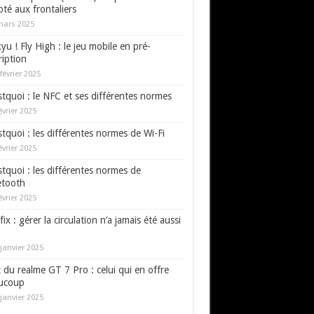
té aux frontaliers
mars 2025
yu ! Fly High : le jeu mobile en pré-
ription
février 2025
tquoi : le NFC et ses différentes normes
évrier 2025
tquoi : les différentes normes de Wi-Fi
évrier 2025
tquoi : les différentes normes de
etooth
évrier 2025
fix : gérer la circulation n’a jamais été aussi
janvier 2025
 du realme GT 7 Pro : celui qui en offre
ucoup
janvier 2025