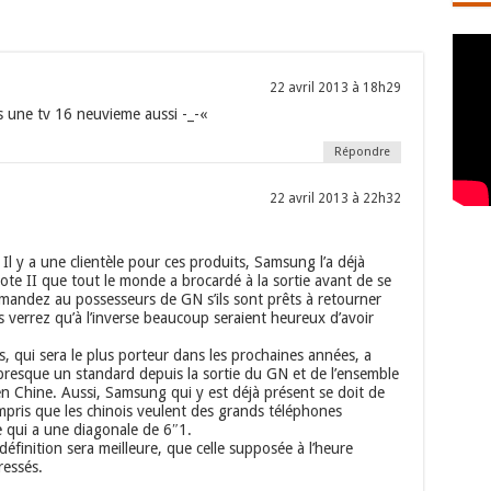
22 avril 2013 à 18h29
 une tv 16 neuvieme aussi -_-«
Répondre
22 avril 2013 à 22h32
Il y a une clientèle pour ces produits, Samsung l’a déjà
te II que tout le monde a brocardé à la sortie avant de se
mandez au possesseurs de GN s’ils sont prêts à retourner
s verrez qu’à l’inverse beaucoup seraient heureux d’avoir
is, qui sera le plus porteur dans les prochaines années, a
 presque un standard depuis la sortie du GN et de l’ensemble
en Chine. Aussi, Samsung qui y est déjà présent se doit de
mpris que les chinois veulent des grands téléphones
 qui a une diagonale de 6″1.
définition sera meilleure, que celle supposée à l’heure
ressés.