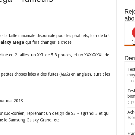
Rej
abo
la taille maximale disponible pour les phablets, loin de là !
alaxy Mega
qui fera changer la chose.
écliné en 2 tailles, un XXL de 5.8 pouces, et un XXXXXXXL de
Dern
Test
etites choses liées à des fuites (
leaks
en anglais), aurait les
moy
17
Tes
bie
our mai 2013
17
Ache
ur sud-coréen, reprenant un design de S3 « agrandi » et qui
écon
ue le
Samsung Galaxy Grand
, etc.
10 
Fran