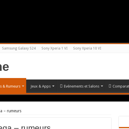
Samsung Galaxy S24
Sony Xperia 1 VI
Sony Xperia 10 VI
és & Rumeurs
Jeux & Apps
Evénements et Salons
Comparat
a – rumeurs
ga – rumeurs