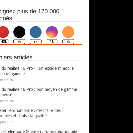
oignez plus de 170 000
nnés
148k
7k
8k
1k
7k
iers articles
 du realme 16 Pro+ : un excellent mobile
en de gamme
 mars 2026
t du realme 16 Pro : bon moyen de gamme
n pensé
 mars 2026
ter reconditionné : c’est faire des
omies et choisir la qualité
juin 2025
ce-Téléphone (Bleutel) : l’opérateur mobile