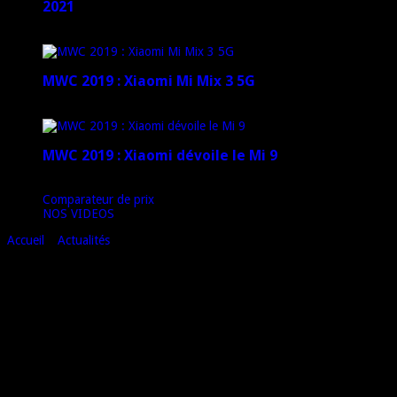
2021
12 janvier 2021
MWC 2019 : Xiaomi Mi Mix 3 5G
4 mars 2019
MWC 2019 : Xiaomi dévoile le Mi 9
1 mars 2019
Comparateur de prix
NOS VIDEOS
Accueil
»
Actualités
»
[PROMO] Aukey casse les prix sur plus de 200
accessoires [1/2]
[PROMO] Aukey casse les prix sur plus de
200 accessoires [1/2]
Aukey
est une marque d’accessoires que nous avons déjà eu
l’occasion de vous présenter à de nombreuses reprises… et pour
cause, ils vont de bons produits !
Et bien, bonne nouvelle la marque casse le prix sur plus de 200