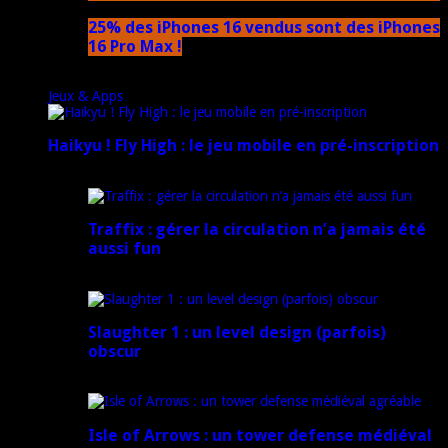
25% des iPhones 16 vendus sont des iPhones
16 Pro Max !
15 novembre 2024
Jeux & Apps
Haikyu ! Fly High : le jeu mobile en pré-inscription
18 février 2025
Traffix : gérer la circulation n’a jamais été
aussi fun
27 janvier 2025
Slaughter 1 : un level design (parfois)
obscur
21 juillet 2024
Isle of Arrows : un tower defense médiéval