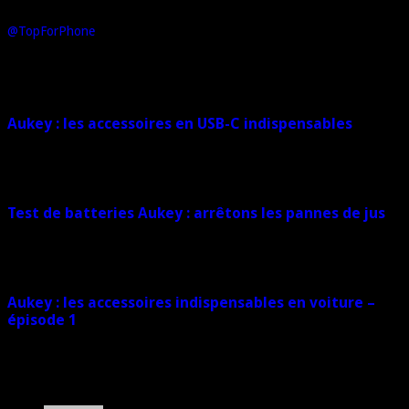
For Phone. Dans le registre des loisirs, j'aime la voiture, la moto... et
les jeux vidéo.
@TopForPhone
Sur le même sujet
Aukey : les accessoires en USB-C indispensables
26 septembre 2017
Test de batteries Aukey : arrêtons les pannes de jus
24 août 2017
Aukey : les accessoires indispensables en voiture –
épisode 1
16 mai 2017
1 commentaire