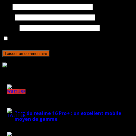
Nom
E-mail
Site web
Enregistrer mon nom, mon e-mail et mon site dans le navigateur
pour mon prochain commentaire.
Rejoignez plus de 170 000 abonnés
Derniers articles
148k
Test du realme 16 Pro+ : un excellent mobile
moyen de gamme
7k
17 mars 2026