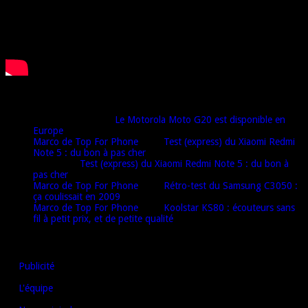
Derniers commentaires
Djamel harrat
dans
Le Motorola Moto G20 est disponible en
Europe
Marco de Top For Phone
dans
Test (express) du Xiaomi Redmi
Note 5 : du bon à pas cher
Oulaï
dans
Test (express) du Xiaomi Redmi Note 5 : du bon à
pas cher
Marco de Top For Phone
dans
Rétro-test du Samsung C3050 :
ça coulissait en 2009
Marco de Top For Phone
dans
Koolstar KS80 : écouteurs sans
fil à petit prix, et de petite qualité
AUTRES LIENS
Publicité
L'équipe