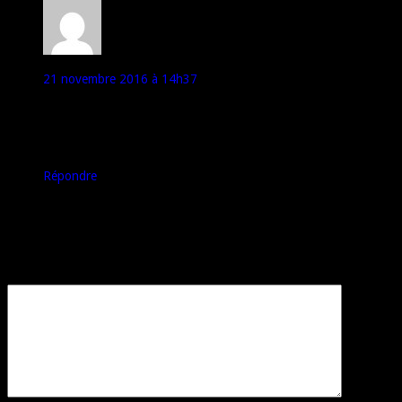
Will
21 novembre 2016 à 14h37
Enfin certains prix avant remise sont anormalement élevés pour
tromper le consommateur (et c’est de même avec d’autres
boutiques sur amazon)
Donc méfiance ;)
Répondre
Laisser un commentaire
Votre adresse e-mail ne sera pas publiée.
Les champs obligatoires sont
indiqués avec
*
Commentaire
*