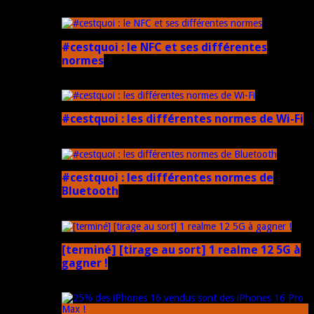
5 mars 2025
#cestquoi : le NFC et ses différentes
normes
1 février 2025
#cestquoi : les différentes normes de Wi-Fi
1 février 2025
#cestquoi : les différentes normes de
Bluetooth
1 février 2025
[terminé] [tirage au sort] 1 realme 12 5G à
gagner !
18 novembre 2024