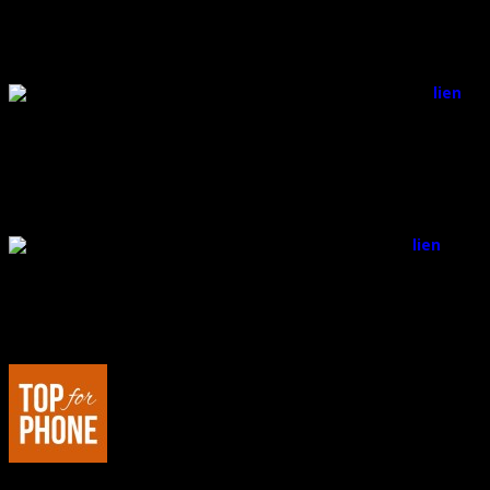
Un chargeur sans-fil design :
lien
.
Offre valable le 25/11/2016 uniquement.
Quantité limitée à 150 produits.
Prix 17,99€ au lieu de 49,99€.
Un chargeur mural 4 ports :
lien
.
Offre valable le 21/11/2016 uniquement.
Quantité limitée à 400 produits.
Prix 11,59€ au lieu de 16,99€.
Au sujet de : Marco de Top For Phone
Passionné de hi-tech, je suis l'Editeur et le Rédacteur en Chef de Top