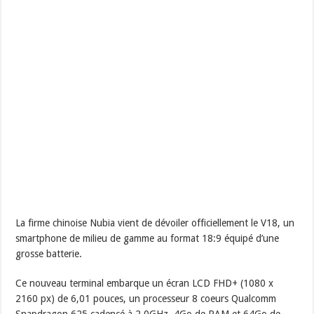
La firme chinoise Nubia vient de dévoiler officiellement le V18, un
smartphone de milieu de gamme au format 18:9 équipé d’une
grosse batterie.
Ce nouveau terminal embarque un écran LCD FHD+ (1080 x
2160 px) de 6,01 pouces, un processeur 8 coeurs Qualcomm
Snapdragon 625 cadencé à 2,0GHz, 4Go de RAM et 64Go de