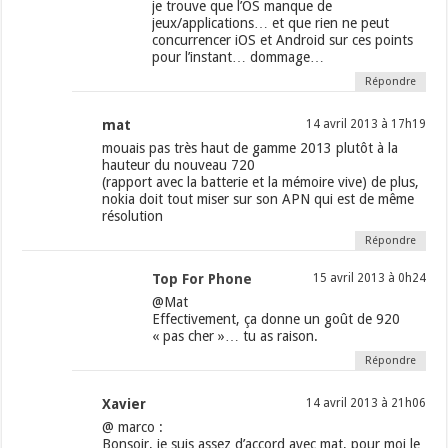
je trouve que l’OS manque de
jeux/applications… et que rien ne peut
concurrencer iOS et Android sur ces points
pour l’instant… dommage…
Répondre
mat
14 avril 2013 à 17h19
mouais pas très haut de gamme 2013 plutôt à la
hauteur du nouveau 720
(rapport avec la batterie et la mémoire vive) de plus,
nokia doit tout miser sur son APN qui est de même
résolution
Répondre
Top For Phone
15 avril 2013 à 0h24
@Mat
Effectivement, ça donne un goût de 920
« pas cher »… tu as raison.
Répondre
Xavier
14 avril 2013 à 21h06
@ marco :
Bonsoir, je suis assez d’accord avec mat, pour moi le