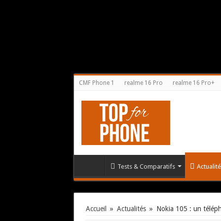
CMF Phone 1
realme 16 Pro
realme 16 Pro+
Tests & Comparatifs
Actualit
Accueil
»
Actualités
»
Nokia 105 : un télép