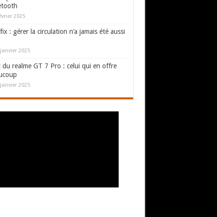
etooth
évrier 2025
fix : gérer la circulation n’a jamais été aussi
janvier 2025
 du realme GT 7 Pro : celui qui en offre
ucoup
janvier 2025