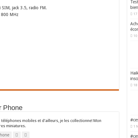
Tes
bie
 SIM, jack 3.5, radio FM.
/1800 MHz
17
Ache
écon
10 
Haik
insc
18 
or Phone
#ces
 téléphones mobiles et d'ailleurs, je les collectionne! Mon
res miniatures.
1 f
hone
#ces