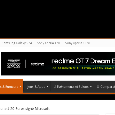
Samsung Galaxy S24
Sony Xperia 1 VI
Sony Xperia 10 VI
és & Rumeurs
Jeux & Apps
Evénements et Salons
Comparat
hone à 20 Euros signé Microsoft