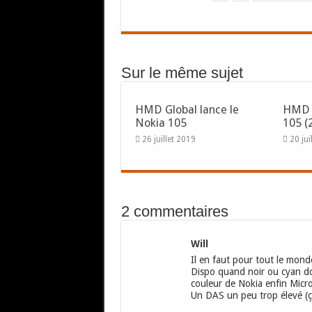
Sur le même sujet
HMD Global lance le
HMD o
Nokia 105
105 (
26 juillet 2019
20 jui
2 commentaires
Will
Il en faut pour tout le mond
Dispo quand noir ou cyan do
couleur de Nokia enfin Micro
Un DAS un peu trop élevé (ça