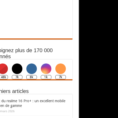
oignez plus de 170 000
nnés
148k
7k
8k
1k
7k
iers articles
 du realme 16 Pro+ : un excellent mobile
en de gamme
 mars 2026