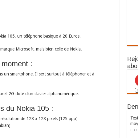
Nokia 105, un téléphone basique à 20 Euros.
marque Microsoft, mais bien celle de Nokia.
Rej
u moment :
abo
as un smartphone. Il sert surtout à téléphoner et à
eil 2G doté d’un clavier alphanumérique.
Dern
es du Nokia 105 :
Test
résolution de 128 x 128 pixels (125 ppp)
moy
mbian)
17