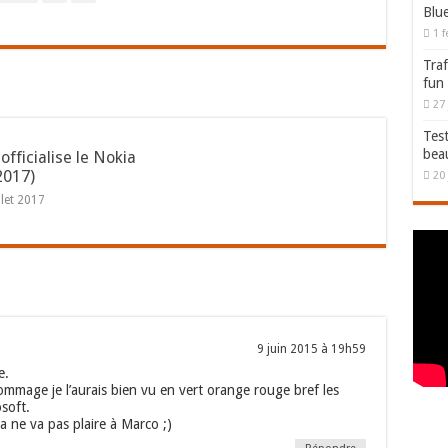
Blu
1 f
Traf
fun
27 
Test
bea
fficialise le Nokia
2017)
20 
llet 2017
9 juin 2015 à 19h59
e.
mmage je l’aurais bien vu en vert orange rouge bref les
soft.
 ne va pas plaire à Marco ;)