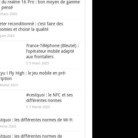
t du realme 16 Pro : bon moyen de gamme
n pensé
 mars 2026
ter reconditionné : c’est faire des
omies et choisir la qualité
juin 2025
France-Téléphone (Bleutel) :
l’opérateur mobile adapté
aux frontaliers
5 mars 2025
yu ! Fly High : le jeu mobile en pré-
ription
février 2025
#cestquoi : le NFC et ses
différentes normes
1 février 2025
tquoi : les différentes normes de Wi-Fi
évrier 2025
tquoi : les différentes normes de