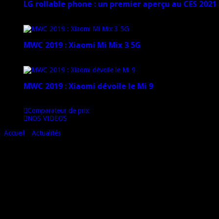
LG rollable phone : un premier aperçu au CES 2021
12 janvier 2021
MWC 2019 : Xiaomi Mi Mix 3 5G
4 mars 2019
MWC 2019 : Xiaomi dévoile le Mi 9
1 mars 2019
Comparateur de prix
NOS VIDEOS
Accueil
»
Actualités
»
Nexus 4 : Fin de disponibilité sur le Store américai
Nexus 4 : Fin de disponibilité sur le Store 
Le Play Store ne permet plus l’achat de LG Nexus 4 aux États-Unis car le
Il aura donc fallu moins d’un mois à Google pour vider ses stocks puisque
Par ailleurs, Google a fait part de sa volonté de ne pas renouveler ses 
actuelle les deux versions sont encore disponible à la vente, si vous hési