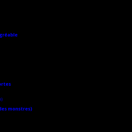
agréable
ortes
 des monstres)