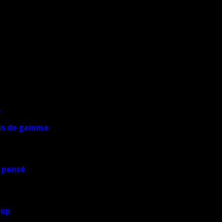
yen de gamme
 pensé
oup