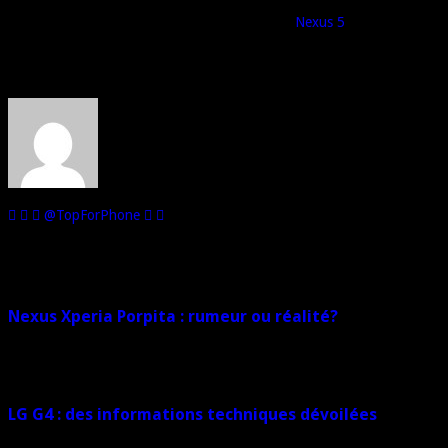
Voilà qui semble confirmer l’annonce rapide du
Nexus 5
, courant octobre
garantit que les prix soient les mêmes que ceux du lancement des Nexus
Au sujet de : Xavier de Top For Phone
Arrivé en 2013 au sein de l'équipe de Top For Phone, j'ai eu le plaisir d
@TopForPhone
Sur le même sujet
Nexus Xperia Porpita : rumeur ou réalité?
2 février 2015
LG G4 : des informations techniques dévoilées