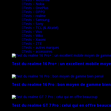
Tests – Nokia
Tests – OnePlus
Tests – OPPO
Tests – realme
Tests – Samsung
Tests – Sony
Tests – TCL (& Alcatel)
Tests – Vivo
Tests – Wiko
Tests – Xiaomi
Tests – ZTE
Tests – autres marques
Tests – accessoires
Test du realme 16 Pro+ : un excellent mobile mo
17 mars 2026
Test du realme 16 Pro : bon moyen de gamme bien
17 mars 2026
Test du realme GT 7 Pro : celui qui en offre beauc