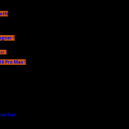
ooth
agner !
6 Pro Max !
ussi fun