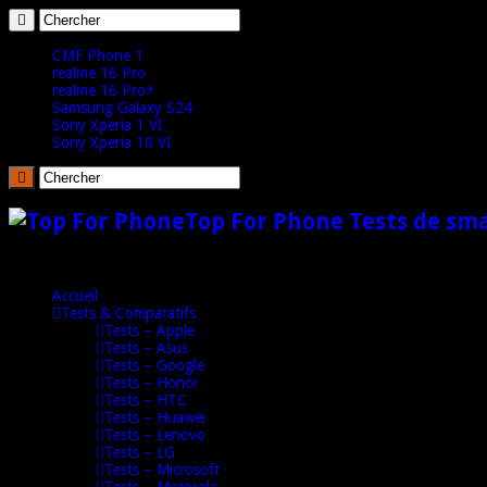
CMF Phone 1
realme 16 Pro
realme 16 Pro+
Samsung Galaxy S24
Sony Xperia 1 VI
Sony Xperia 10 VI
Top For Phone Tests de sm
Accueil
Tests & Comparatifs
Tests – Apple
Tests – Asus
Tests – Google
Tests – Honor
Tests – HTC
Tests – Huawei
Tests – Lenovo
Tests – LG
Tests – Microsoft
Tests – Motorola