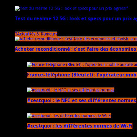
20 janvier 2025
Test du realme 12 5G : look et specs pour un prix a
18 novembre 2024
Actualités & Rumeurs
Acheter reconditionné : c’est faire des économies 
10 juin 2025
France-Téléphone (Bleutel) : l’opérateur mob
5 mars 2025
#cestquoi : le NFC et ses différentes normes
1 février 2025
#cestquoi : les différentes normes de Wi-Fi
1 février 2025