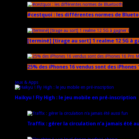
#cestquoi : les différentes normes de Bluet
1 février 2025
[terminé] [tirage au sort] 1 realme 12 5G à g
18 novembre 2024
25% des iPhones 16 vendus sont des iPhones 1
15 novembre 2024
Jeux & Apps
Haikyu ! Fly High : le jeu mobile en pré-inscription
18 février 2025
Traffix : gérer la circulation n’a jamais été a
27 janvier 2025