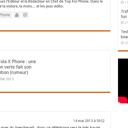
suis l'Editeur et le Rédacteur en Chef de Top For Phone. Dans le
1 
e la voiture, la moto... et les jeux vidéo.
Traf
Phone
fun
27
Test
bea
20
ola X Phone : une
n verte fait son
ition (rumeur)
illet 2013
14 mai 2013 à 5h32
ourses du benchmark, donc ce téléphone sera le très haute