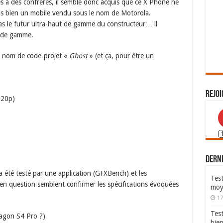
 à des confréres, il semble donc acquis que ce X Phone ne
is bien un mobile vendu sous le nom de Motorola.
pas le futur ultra-haut de gamme du constructeur… il
t de gamme.
n nom de code-projet «
Ghost
» (et ça, pour être un
Rejoi
720p)
Derni
 été testé par une application (GFXBench) et les
Test
en question semblent confirmer les spécifications évoquées
moy
17
Tes
agon S4 Pro ?)
bie