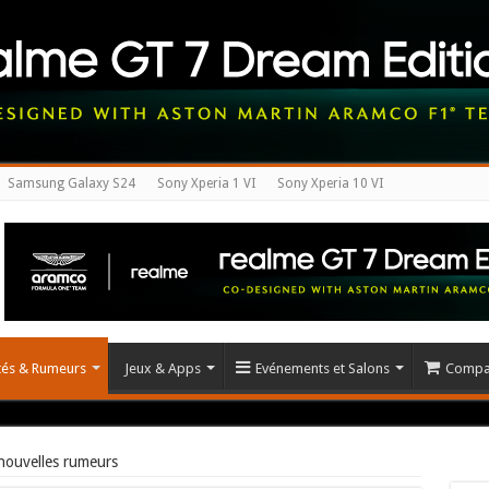
Samsung Galaxy S24
Sony Xperia 1 VI
Sony Xperia 10 VI
ités & Rumeurs
Jeux & Apps
Evénements et Salons
Compar
nouvelles rumeurs