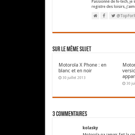
Passionné de hi-tech, je 
registre des loisirs, j'aim
@TopFor
Sur le même sujet
Motorola X Phone : en
Motor
blanc et en noir
versio
appar
30 juillet 2013
30 ju
3 commentaires
kolasky
Motorola na jamais fait la c