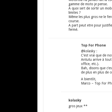
gamme de moto je pense.
A quoi sert de sortir un mobi
limites ?
Même les plus gros ne le fer
course.
A part peut etre pour justifie
fermé.
Top For Phone
@kolasky :
C’est vrai que de n
Antutu arrive à tout 
office, etc.).
Bah, disons que c’e
de plus en plus de 
A bientôt,
Marco – Top For P
kolasky
gros jeux **