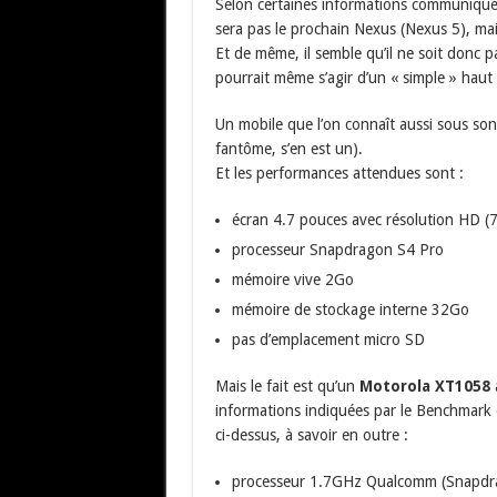
Selon certaines informations communiqués
sera pas le prochain Nexus (Nexus 5), ma
Et de même, il semble qu’il ne soit donc 
pourrait même s’agir d’un « simple » hau
Un mobile que l’on connaît aussi sous so
fantôme, s’en est un).
Et les performances attendues sont :
écran 4.7 pouces avec résolution HD (
processeur Snapdragon S4 Pro
mémoire vive 2Go
mémoire de stockage interne 32Go
pas d’emplacement micro SD
Mais le fait est qu’un
Motorola XT1058
a
informations indiquées par le Benchmark 
ci-dessus, à savoir en outre :
processeur 1.7GHz Qualcomm (Snapdr