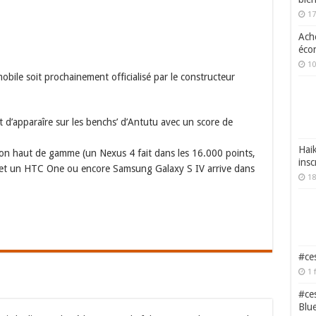
17
Ache
écon
10
bile soit prochainement officialisé par le constructeur
d’apparaîre sur les benchs’ d’Antutu avec un score de
Haik
 bon haut de gamme (un Nexus 4 fait dans les 16.000 points,
insc
 et un HTC One ou encore Samsung Galaxy S IV arrive dans
18
#ces
1 
#ces
Blu