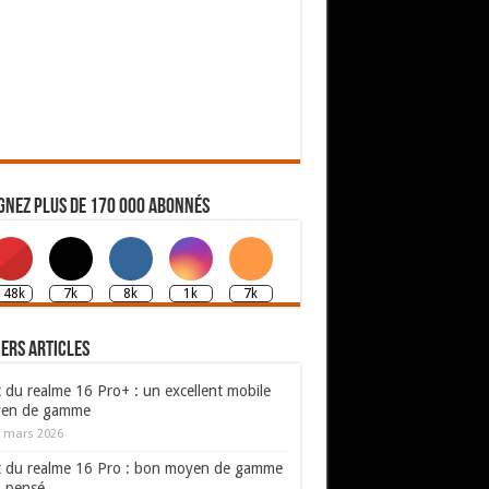
gnez plus de 170 000 abonnés
148k
7k
8k
1k
7k
ers articles
 du realme 16 Pro+ : un excellent mobile
en de gamme
 mars 2026
t du realme 16 Pro : bon moyen de gamme
n pensé