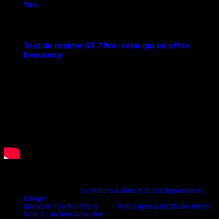
fun
27 janvier 2025
Test du realme GT 7 Pro : celui qui en offre
beaucoup
20 janvier 2025
Derniers commentaires
Djamel harrat
dans
Le Motorola Moto G20 est disponible en
Europe
Marco de Top For Phone
dans
Test (express) du Xiaomi Redmi
Note 5 : du bon à pas cher