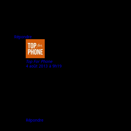
Si pas pour l’Europe dommage. Il me plaisait bien avec son
ecran amoled et les notifs sur l’écran de veille (comme sur mon
N9 ^^).. attendons la suite alors :-)
A+
seb
Répondre
Top For Phone
4 août 2013 à 9h19
Salut Sebaast
Au moins, pas au lancement.
Peut-être comme pour le Nexus 4. D’abord ils vont
satisfaire la demande « interne » (Etats-Unis) pour
mondiale…
A bientôt,
Marco – Top For Phone
Répondre
Laisser un commentaire