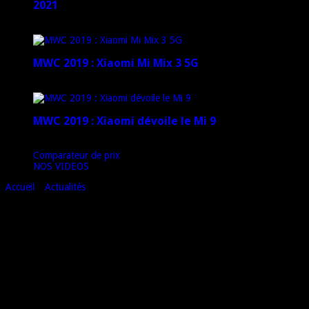
2021
12 janvier 2021
MWC 2019 : Xiaomi Mi Mix 3 5G
4 mars 2019
MWC 2019 : Xiaomi dévoile le Mi 9
1 mars 2019
Comparateur de prix
NOS VIDEOS
Accueil
»
Actualités
»
Motorola Moto X – annonce officielle
Motorola Moto X – annonce officielle
Et voilà, Motorola vient d’officialiser le
Motorola Moto X
, sans doute
l’un des mobiles victimes du plus grand nombre de fuites (
leaks
en
anglais) en 2013…
Spécifications