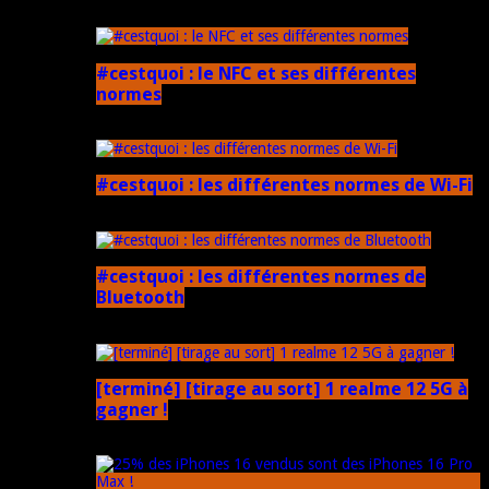
5 mars 2025
#cestquoi : le NFC et ses différentes
normes
1 février 2025
#cestquoi : les différentes normes de Wi-Fi
1 février 2025
#cestquoi : les différentes normes de
Bluetooth
1 février 2025
[terminé] [tirage au sort] 1 realme 12 5G à
gagner !
18 novembre 2024