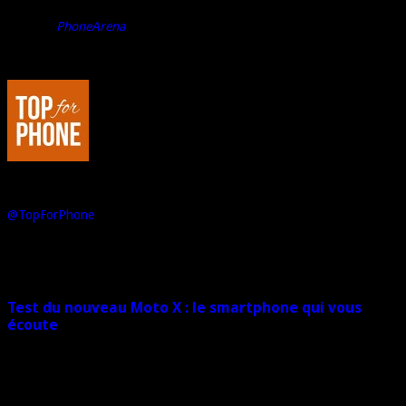
Source :
PhoneArena
Au sujet de : Marco de Top For Phone
Passionné de hi-tech, je suis l'Editeur et le Rédacteur en Chef de Top
For Phone. Dans le registre des loisirs, j'aime la voiture, la moto... et
les jeux vidéo.
@TopForPhone
Sur le même sujet
Test du nouveau Moto X : le smartphone qui vous
écoute
29 janvier 2015