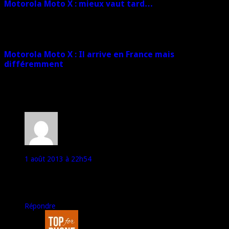
Motorola Moto X : mieux vaut tard…
25 mars 2014
Motorola Moto X : Il arrive en France mais
différemment
14 janvier 2014
6 commentaires
kolasky
1 août 2013 à 22h54
Bah vu le prix, on sans quand même un nexus derrière ^^^
Est ce que Google veux donner l’exclu a Motorola maintenant ?
Ca serait logique vu qu’ils ont racheté la boite
Répondre