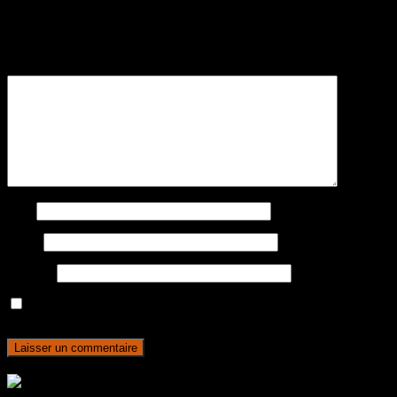
Votre adresse e-mail ne sera pas publiée.
Les champs obligatoires sont
indiqués avec
*
Commentaire
*
Nom
E-mail
Site web
Enregistrer mon nom, mon e-mail et mon site dans le navigateur
pour mon prochain commentaire.