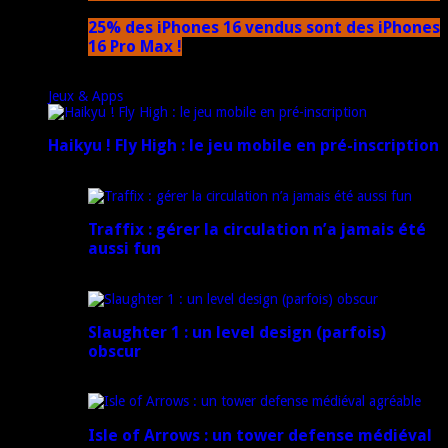
25% des iPhones 16 vendus sont des iPhones
16 Pro Max !
15 novembre 2024
Jeux & Apps
Haikyu ! Fly High : le jeu mobile en pré-inscription
18 février 2025
Traffix : gérer la circulation n’a jamais été
aussi fun
27 janvier 2025
Slaughter 1 : un level design (parfois)
obscur
21 juillet 2024
Isle of Arrows : un tower defense médiéval