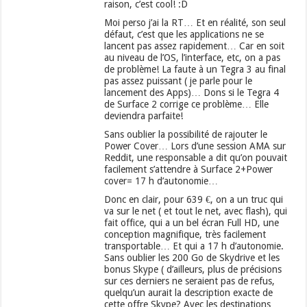
raison, c’est cool! :D
Moi perso j’ai la RT… Et en réalité, son seul
défaut, c’est que les applications ne se
lancent pas assez rapidement… Car en soit
au niveau de l’OS, l’interface, etc, on a pas
de problème! La faute à un Tegra 3 au final
pas assez puissant ( je parle pour le
lancement des Apps)… Dons si le Tegra 4
de Surface 2 corrige ce problème… Elle
deviendra parfaite!
Sans oublier la possibilité de rajouter le
Power Cover… Lors d’une session AMA sur
Reddit, une responsable a dit qu’on pouvait
facilement s’attendre à Surface 2+Power
cover= 17 h d’autonomie…
Donc en clair, pour 639 €, on a un truc qui
va sur le net ( et tout le net, avec flash), qui
fait office, qui a un bel écran Full HD, une
conception magnifique, très facilement
transportable… Et qui a 17 h d’autonomie.
Sans oublier les 200 Go de Skydrive et les
bonus Skype ( d’ailleurs, plus de précisions
sur ces derniers ne seraient pas de refus,
quelqu’un aurait la description exacte de
cette offre Skype? Avec les destinations