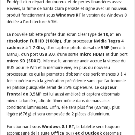
En dépit d’un départ douloureux et de pertes financières assez
élevées, la firme de Santa Clara persiste et signe avec un nouveau
produit fonctionnant sous
Windows RT
la version de Windows 8
dédiée à l’architecture ARM.
La nouvelle tablette profite d’un écran ClearType de
10,6″ en
résolution Full HD (1080p)
, d’un processeur
Nvidia Tegra 4
cadencé à 1.7 Ghz,
d’un capteur photo dorsal de
5MP
(merci
à
Manu), d’un port
USB 3.0
, d’une sortie
micro HDMI
et d’un port
micro SD (SDXC)
. Microsoft, annonce avoir accrue la vitesse du
BUS pour le Wifi et la mémoire vive, en plus du nouveau
processeur, ce qui lui permettra d’obtenir des performances 3 à 4
fois supérieures à la génération précédente sans que l’autonomie
en pâtisse puisqu’elle serait de 25% supérieure. Le
capteur
frontal de 3,5MP
est lui aussi amélioré et captera désormais
mieux la lumière, afin de filmer même dans de mauvaises
conditions lumineuses. Enfin, elle sera plus fine (8,9mm), plus
légère (676g) et sera composée de 2 pièces d’aluminium.
Fonctionnant sous
Windows 8.1 RT
, la tablette sera toujours
accompagné de la suite
Office (RT) et d’Outlook
désormais.