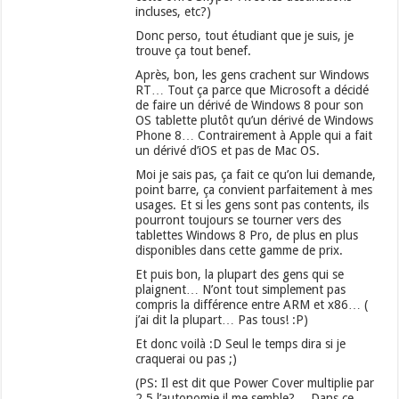
incluses, etc?)
Donc perso, tout étudiant que je suis, je
trouve ça tout benef.
Après, bon, les gens crachent sur Windows
RT… Tout ça parce que Microsoft a décidé
de faire un dérivé de Windows 8 pour son
OS tablette plutôt qu’un dérivé de Windows
Phone 8… Contrairement à Apple qui a fait
un dérivé d’iOS et pas de Mac OS.
Moi je sais pas, ça fait ce qu’on lui demande,
point barre, ça convient parfaitement à mes
usages. Et si les gens sont pas contents, ils
pourront toujours se tourner vers des
tablettes Windows 8 Pro, de plus en plus
disponibles dans cette gamme de prix.
Et puis bon, la plupart des gens qui se
plaignent… N’ont tout simplement pas
compris la différence entre ARM et x86… (
j’ai dit la plupart… Pas tous! :P)
Et donc voilà :D Seul le temps dira si je
craquerai ou pas ;)
(PS: Il est dit que Power Cover multiplie par
2,5 l’autonomie il me semble?… Dans ce