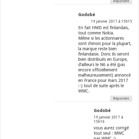
Répondre
Godobé
19 janvier 2017 à 15h15
En fait HMD est finlandais,
tout comme Nokia.
Même si les actionnaires
sont chinois pour la plupart,
la marque reste bien
finlandaise. Donc ils seront
bien distribués en Europe,
d’ailleurs le N6 a été (pas
encore officiellement
malheureusement) annoncé
en France pour mars 2017
:-) tout de suite après le
WMC.
Répondre
Godobé
19 janvier 2017 à
15h16
vous aurez corrigé
tout seul : MWC
pas WMC ;)