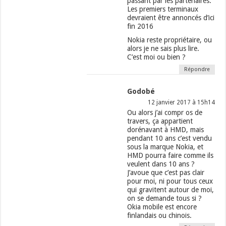
passant par les partenaires.
Les premiers terminaux
devraient être annoncés d’ici
fin 2016
Nokia reste propriétaire, ou
alors je ne sais plus lire.
C’est moi ou bien ?
Répondre
Godobé
12 janvier 2017 à 15h14
Ou alors j’ai compr os de
travers, ça appartient
dorénavant à HMD, mais
pendant 10 ans c’est vendu
sous la marque Nokia, et
HMD pourra faire comme ils
veulent dans 10 ans ?
J’avoue que c’est pas clair
pour moi, ni pour tous ceux
qui gravitent autour de moi,
on se demande tous si ?
Okia mobile est encore
finlandais ou chinois.