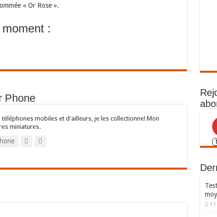
nommée « Or Rose ».
u moment :
Rej
or Phone
abo
 téléphones mobiles et d'ailleurs, je les collectionne! Mon
res miniatures.
hone
Dern
Test
moy
17