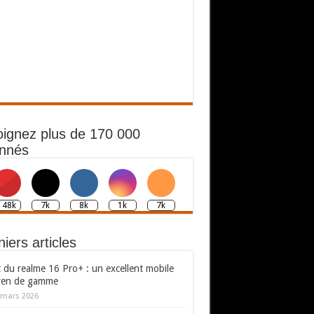
oignez plus de 170 000
nnés
148k
7k
8k
1k
7k
iers articles
 du realme 16 Pro+ : un excellent mobile
en de gamme
 mars 2026