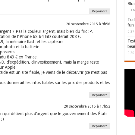
Blu
1 f
Répondre
Traf
20 septembre 2015 à 9h56
fun
argent ? Pas la couleur argent, mais bien du fric :-\
27 
cation de l’iPhone 6S 64 GO coûterait 208 €.
Test
9, la mémoire flash et les capteurs
bea
ur photo et la batterie
mposants.
20 
ndu 849 € en France.
 R&D, d’expédition, d’investissement, mais la marge reste
ur Apple.
side est un site fiable, je viens de le découvrir (ce n’est pas
nous donnerait les infos fiables sur les prix des produits et les
Répondre
20 septembre 2015 à 17h52
en qui détient plus d’argent que le gouvernement des États
 ;)
Répondre