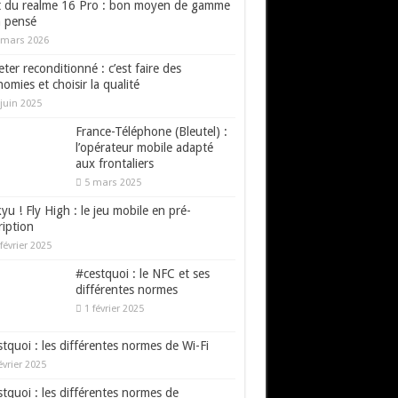
t du realme 16 Pro : bon moyen de gamme
n pensé
 mars 2026
ter reconditionné : c’est faire des
omies et choisir la qualité
juin 2025
France-Téléphone (Bleutel) :
l’opérateur mobile adapté
aux frontaliers
5 mars 2025
yu ! Fly High : le jeu mobile en pré-
ription
février 2025
#cestquoi : le NFC et ses
différentes normes
1 février 2025
tquoi : les différentes normes de Wi-Fi
évrier 2025
tquoi : les différentes normes de