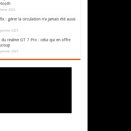
etooth
évrier 2025
fix : gérer la circulation n’a jamais été aussi
janvier 2025
 du realme GT 7 Pro : celui qui en offre
ucoup
janvier 2025