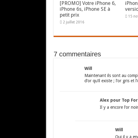
[PROMO] Votre iPhone 6,
iPhon
iPhone 6s, iPhone SE à
versi
petit prix
15 n
2 juillet 2016
7 commentaires
Will
Maintenant ils sont au compl
d’or qu’il existe ; l’or gris et
Alex pour Top Fo
Il y a encore l’or noir
Will
Oui il y a e