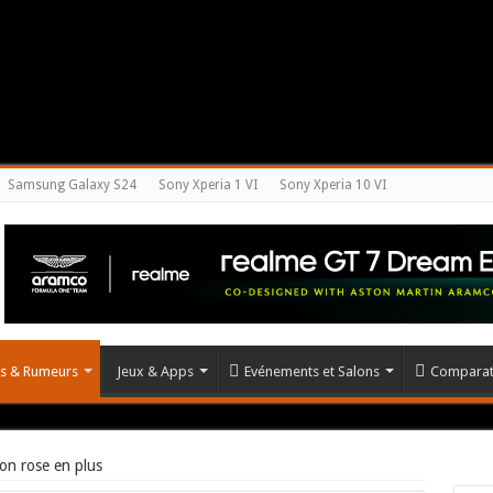
Samsung Galaxy S24
Sony Xperia 1 VI
Sony Xperia 10 VI
és & Rumeurs
Jeux & Apps
Evénements et Salons
Comparat
on rose en plus