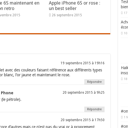
Tes
e 6S maintenant en
Apple iPhone 6S or rose :
bie
on retro
un best seller
17
ovembre 2015
26 septembre 2015
Ache
écon
10 
19 septembre 2015 à 19h16
Haik
et avec des couleurs faisant référence aux différents types
insc
 l’or blanc, l’or jaune et maintenant le rose.
18 
Répondre
r Phone
20 septembre 2015 à 9h25
 (le pétrole).
Répondre
#ces
1 f
20 septembre 2015 à 17h50
#ces
ncore d’autres mais ce n’est pas du vrai or à proprement