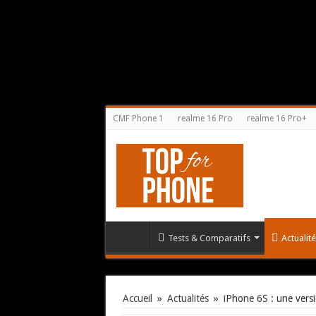
CMF Phone 1
realme 16 Pro
realme 16 Pro+
Tests & Comparatifs
Actualit
Accueil
»
Actualités
»
iPhone 6S : une versi