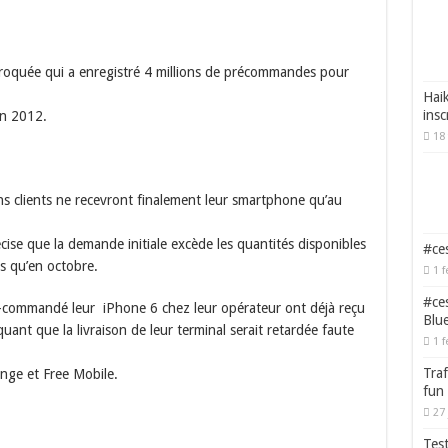
roquée qui a enregistré 4 millions de précommandes pour
Haik
insc
en 2012.
18 
ins clients ne recevront finalement leur smartphone qu’au
se que la demande initiale excède les quantités disponibles
#ces
és qu’en octobre.
1 f
#ces
é-commandé leur iPhone 6 chez leur opérateur ont déjà reçu
Blu
iquant que la livraison de leur terminal serait retardée faute
1 f
Traf
nge et Free Mobile.
fun
27 
Test