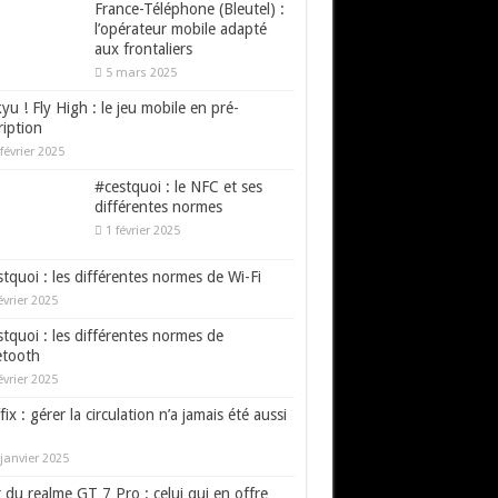
France-Téléphone (Bleutel) :
l’opérateur mobile adapté
aux frontaliers
5 mars 2025
yu ! Fly High : le jeu mobile en pré-
ription
février 2025
#cestquoi : le NFC et ses
différentes normes
1 février 2025
tquoi : les différentes normes de Wi-Fi
évrier 2025
tquoi : les différentes normes de
etooth
évrier 2025
fix : gérer la circulation n’a jamais été aussi
janvier 2025
 du realme GT 7 Pro : celui qui en offre