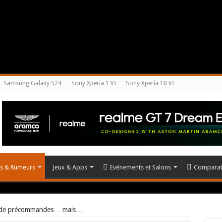
Samsung Galaxy S24
Sony Xperia 1 VI
Sony Xperia 10 VI
és & Rumeurs
Jeux & Apps
Evénements et Salons
Comparat
ns de précommandes… mais…