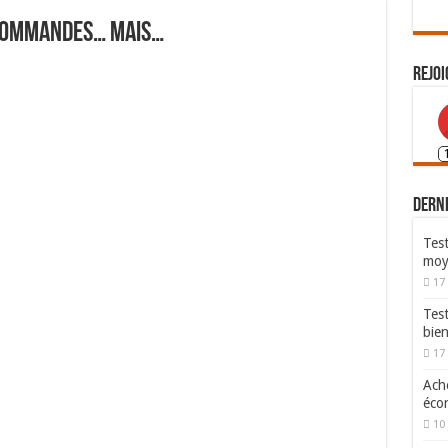
récommandes… mais…
Rejoi
Derni
Test
moy
17
Tes
bie
17
Ache
écon
10 