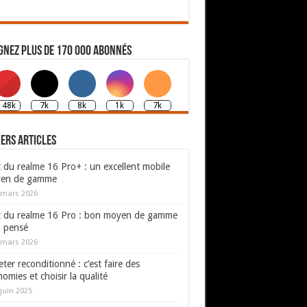
gnez plus de 170 000 abonnés
148k
7k
8k
1k
7k
ers articles
 du realme 16 Pro+ : un excellent mobile
en de gamme
 mars 2026
t du realme 16 Pro : bon moyen de gamme
n pensé
 mars 2026
ter reconditionné : c’est faire des
omies et choisir la qualité
juin 2025