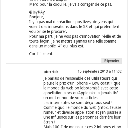
Merci pour la coquille, je vais corriger de ce pas.
@JayKAy
Bonjour,
Il y a pas mal de réactions positives, de gens qui
voient des innovations dans le 5S et qui prétendent
vouloir se le procurer.
Pour ma part, je ne vois pas d’innovation réelle et de
toute façon, je ne mettrais jamais une telle somme
dans un mobile, 4″ qui plus est.
Cordialement.
Répondre
pierrick
15 septembre 2013 à 11h02
Je parlais de l’ensemble des utilisateurs qui
pleure le prix d’un iphone « Low coast » que
le monde du web on lobotomisé avec cette
appellation alors qu’Apple n’en a jamais tiré
un mot et non de votre articles.
Les internautes se sont déçu tous seul !
Comme quoi le monde du web (intox, fausse
rumeur et diverse appellation et j’en passe) a
une influence sur les personnes derrière leur
écran !
Mais 100 € de moins sur ces 2 iphones et on