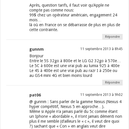
Après, question tarifs, il faut voir qu’Apple ne
compte pas comme nous:
99$ chez un opérateur américain, engagement 24
mois…
là où en France on se débarrasse de plus en plus de
cette contrainte.
Répondre
gunnm
11 septembre 2013 à 8h45
Bonjour
Entre le 5S 32go à 800e et le LG G2 32go à 570e…
Le 5C à 600e est une vrai pub au lumia 925 à 400e
Le 4S à 400e est une vrai pub au razr I à 250e ou
au GS4 mini 4G et bien moins lourd
Répondre
pat06
11 septembre 2013 à 9h02
@ gunnm : Sans parler de la gamme Nexus (Nexus 4
hyper compétitif, Nexus 5 en approche…).
Même si Apple n’a jamais parlé du 5c comme étant
un Iphone « abordable », il n’ont jamais démenti non
plus il me semble (d’ailleurs le « c », il veut dire quoi
?) sachant que « Con » en anglais veut dire