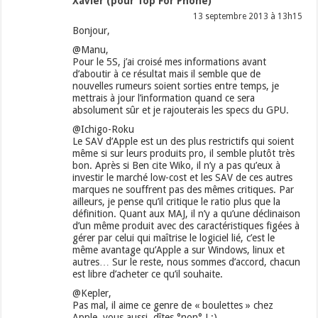
Xavier (pour Top For Phone)
13 septembre 2013 à 13h15
Bonjour,
@Manu,
Pour le 5S, j’ai croisé mes informations avant
d’aboutir à ce résultat mais il semble que de
nouvelles rumeurs soient sorties entre temps, je
mettrais à jour l’information quand ce sera
absolument sûr et je rajouterais les specs du GPU.
@Ichigo-Roku
Le SAV d’Apple est un des plus restrictifs qui soient
même si sur leurs produits pro, il semble plutôt très
bon. Après si Ben cite Wiko, il n’y a pas qu’eux à
investir le marché low-cost et les SAV de ces autres
marques ne souffrent pas des mêmes critiques. Par
ailleurs, je pense qu’il critique le ratio plus que la
définition. Quant aux MAJ, il n’y a qu’une déclinaison
d’un même produit avec des caractéristiques figées à
gérer par celui qui maîtrise le logiciel lié, c’est le
même avantage qu’Apple a sur Windows, linux et
autres… Sur le reste, nous sommes d’accord, chacun
est libre d’acheter ce qu’il souhaite.
@Kepler,
Pas mal, il aime ce genre de « boulettes » chez
Apple, vous aussi, dîtes °non° ! ;)