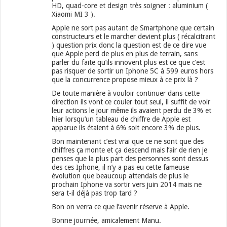
HD, quad-core et design très soigner : aluminium (
Xiaomi MI 3 ).
Apple ne sort pas autant de Smartphone que certain
constructeurs et le marcher devient plus ( récalcitrant
) question prix donc la question est de ce dire vue
que Apple perd de plus en plus de terrain, sans
parler du faite qu’ils innovent plus est ce que c’est
pas risquer de sortir un Iphone 5C à 599 euros hors
que la concurrence propose mieux à ce prix là ?
De toute manière à vouloir continuer dans cette
direction ils vont ce couler tout seul, il suffit de voir
leur actions le jour même ils avaient perdu de 3% et
hier lorsqu’un tableau de chiffre de Apple est
apparue ils étaient à 6% soit encore 3% de plus.
Bon maintenant c’est vrai que ce ne sont que des
chiffres ça monte et ça descend mais l’air de rien je
penses que la plus part des personnes sont dessus
des ces Iphone, il n’y a pas eu cette fameuse
évolution que beaucoup attendais de plus le
prochain Iphone va sortir vers juin 2014 mais ne
sera t-il déjà pas trop tard ?
Bon on verra ce que l’avenir réserve à Apple.
Bonne journée, amicalement Manu.