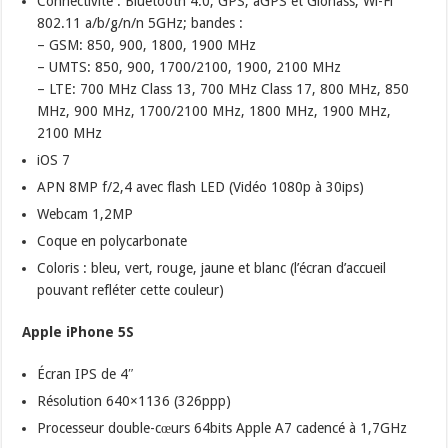
Connectivité : Bluetooth 4.0; GPS, aGPS et Glonass; Wi-Fi
802.11 a/b/g/n/n 5GHz; bandes :
– GSM: 850, 900, 1800, 1900 MHz
– UMTS: 850, 900, 1700/2100, 1900, 2100 MHz
– LTE: 700 MHz Class 13, 700 MHz Class 17, 800 MHz, 850
MHz, 900 MHz, 1700/2100 MHz, 1800 MHz, 1900 MHz,
2100 MHz
iOS 7
APN 8MP f/2,4 avec flash LED (Vidéo 1080p à 30ips)
Webcam 1,2MP
Coque en polycarbonate
Coloris : bleu, vert, rouge, jaune et blanc (l’écran d’accueil
pouvant refléter cette couleur)
Apple iPhone 5S
Écran IPS de 4″
Résolution 640×1136 (326ppp)
Processeur double-cœurs 64bits Apple A7 cadencé à 1,7GHz