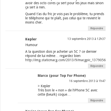
avoir des octo cores ça sert pour les jeux mais sinon
ça sert à rien.
Quand t’as du fric je vois pas le problème, tu prends
le téléphone qui te plaît, pas celui qui te revient le
moins cher.
Répondre
Kepler
13 septembre 2013 à 12h37
Humour
A la question dois je acheter un 5C ? ce dernier
répond de lui même… regardez bien
http://img.staticmacg.com/2013/9/macgpic_1379056233
Répondre
Marco (pour Top For Phone)
16 septembre 2013 à 1h47
> Kepler
Très bon le « non » de l’iPhone 5C avec
cette (beurk) coque…
Répondre