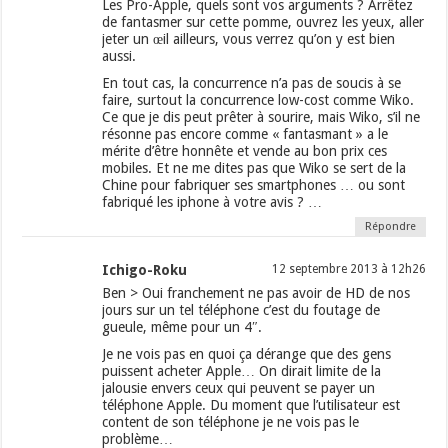
Les Pro-Apple, quels sont vos arguments ? Arrêtez
de fantasmer sur cette pomme, ouvrez les yeux, aller
jeter un œil ailleurs, vous verrez qu’on y est bien
aussi.
En tout cas, la concurrence n’a pas de soucis à se
faire, surtout la concurrence low-cost comme Wiko.
Ce que je dis peut prêter à sourire, mais Wiko, s’il ne
résonne pas encore comme « fantasmant » a le
mérite d’être honnête et vende au bon prix ces
mobiles. Et ne me dites pas que Wiko se sert de la
Chine pour fabriquer ses smartphones … ou sont
fabriqué les iphone à votre avis ? …
Répondre
Ichigo-Roku
12 septembre 2013 à 12h26
Ben > Oui franchement ne pas avoir de HD de nos
jours sur un tel téléphone c’est du foutage de
gueule, même pour un 4″.
Je ne vois pas en quoi ça dérange que des gens
puissent acheter Apple… On dirait limite de la
jalousie envers ceux qui peuvent se payer un
téléphone Apple. Du moment que l’utilisateur est
content de son téléphone je ne vois pas le
problème…