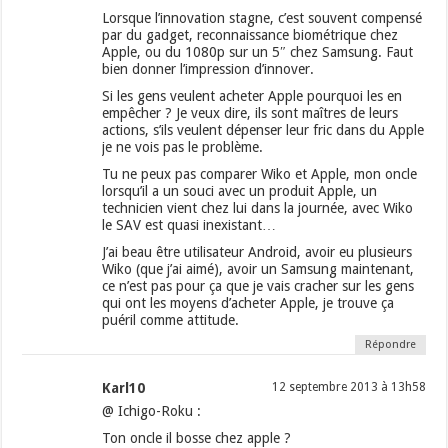
Lorsque l’innovation stagne, c’est souvent compensé
par du gadget, reconnaissance biométrique chez
Apple, ou du 1080p sur un 5″ chez Samsung. Faut
bien donner l’impression d’innover.
Si les gens veulent acheter Apple pourquoi les en
empêcher ? Je veux dire, ils sont maîtres de leurs
actions, s’ils veulent dépenser leur fric dans du Apple
je ne vois pas le problème.
Tu ne peux pas comparer Wiko et Apple, mon oncle
lorsqu’il a un souci avec un produit Apple, un
technicien vient chez lui dans la journée, avec Wiko
le SAV est quasi inexistant…
J’ai beau être utilisateur Android, avoir eu plusieurs
Wiko (que j’ai aimé), avoir un Samsung maintenant,
ce n’est pas pour ça que je vais cracher sur les gens
qui ont les moyens d’acheter Apple, je trouve ça
puéril comme attitude.
Répondre
Karl10
12 septembre 2013 à 13h58
@ Ichigo-Roku :
Ton oncle il bosse chez apple ?