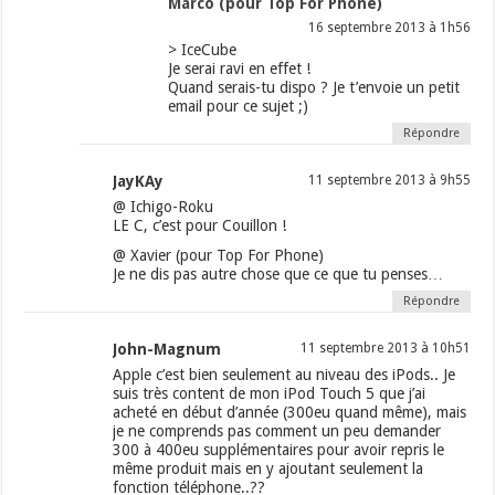
Marco (pour Top For Phone)
16 septembre 2013 à 1h56
> IceCube
Je serai ravi en effet !
Quand serais-tu dispo ? Je t’envoie un petit
email pour ce sujet ;)
Répondre
JayKAy
11 septembre 2013 à 9h55
@ Ichigo-Roku
LE C, c’est pour Couillon !
@ Xavier (pour Top For Phone)
Je ne dis pas autre chose que ce que tu penses…
Répondre
John-Magnum
11 septembre 2013 à 10h51
Apple c’est bien seulement au niveau des iPods.. Je
suis très content de mon iPod Touch 5 que j’ai
acheté en début d’année (300eu quand même), mais
je ne comprends pas comment un peu demander
300 à 400eu supplémentaires pour avoir repris le
même produit mais en y ajoutant seulement la
fonction téléphone..??