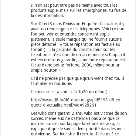
Il n’en est peut etre pas de meme avec tout les
produits apple, mais sur les smartphones, tu fais de
la désinformation.
Sur Direct8 dans l’emission Enquête d’actualité, il y
avait un reportage sur les telephones. Voici ce que
l’on peu voir et entendre concernant apple
justement, la seule marque qui ne fournit aucune
pièce détaché : « toute réparation est facturé au
forfait (…) la garantie du constructeur sur les
telephones n’est que de un an et même si l’appareil
est encore sous garantie, la moindre réparation est
facturé une petite fortune, 200€, même pour un
simple bouton »
Et il ne précise pas que quelqu’un vient chez toi. Il
faut aller en boutique.
L’emission est à voir ici (à 1h20 du début) :
http://www.d8.tv/d8-docs-mags/pid5198-d8-en-
quete-d-actualite.html?vid=928261
Les wiko sont garanti 2 ans. wiko est victime de son
succes. meme eux ne s’attendait pas a ce que ca
marche autant. sur la page facebook de wiko, ils
expliquent que le sav est leur priorité dans les mois
qui vienne. Sur leur site, il recrute d’ailleurs à ce