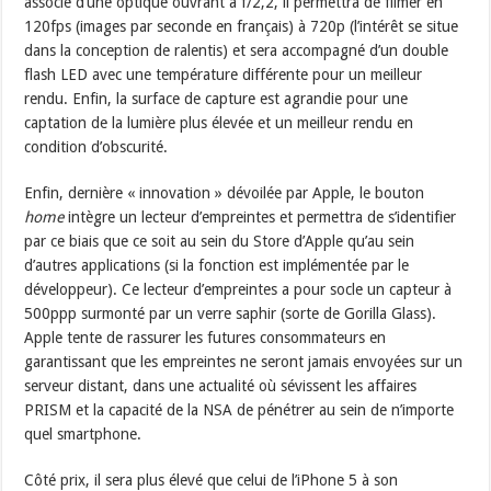
associé d’une optique ouvrant à f/2,2, il permettra de filmer en
120fps (images par seconde en français) à 720p (l’intérêt se situe
dans la conception de ralentis) et sera accompagné d’un double
flash LED avec une température différente pour un meilleur
rendu. Enfin, la surface de capture est agrandie pour une
captation de la lumière plus élevée et un meilleur rendu en
condition d’obscurité.
Enfin, dernière « innovation » dévoilée par Apple, le bouton
home
intègre un lecteur d’empreintes et permettra de s’identifier
par ce biais que ce soit au sein du Store d’Apple qu’au sein
d’autres applications (si la fonction est implémentée par le
développeur). Ce lecteur d’empreintes a pour socle un capteur à
500ppp surmonté par un verre saphir (sorte de Gorilla Glass).
Apple tente de rassurer les futures consommateurs en
garantissant que les empreintes ne seront jamais envoyées sur un
serveur distant, dans une actualité où sévissent les affaires
PRISM et la capacité de la NSA de pénétrer au sein de n’importe
quel smartphone.
Côté prix, il sera plus élevé que celui de l’iPhone 5 à son