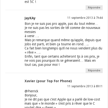
est 5C !
Répondre
JayKAy
11 septembre 2013 à 7h44
Bon je ne suis pas pro apple, pas du tout même…
Je ne suis pas les sorties de tél comme de nouveaux
messies
à venir….
Mais je remarque quand même qu’apple, depuis que
Jobs est parti, et bien ça tourne en rond…..
Ca fait bien longtemps qu’il ne nous vendent plus du
« rêve »….
Enfin, tant que certains achéteront tjs à ces prix, je
ne vois pas pourquoi ils se géneraient… Mais en
tout cas, pas pour moi !
Répondre
Xavier (pour Top For Phone)
11 septembre 2013 à 8h11
@Pierrick
Bonjour,
Je ne dit pas que c’est Apple qui a parlé de low-cost
mais que « le monde » s’est pris à rêver que le C
voulait dire « cheap ».