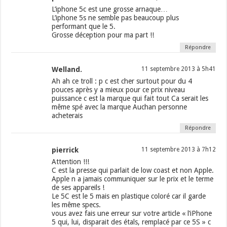
L’iphone 5c est une grosse arnaque…
L’iphone 5s ne semble pas beaucoup plus
performant que le 5.
Grosse déception pour ma part !!
Répondre
Welland.
11 septembre 2013 à 5h41
Ah ah ce troll : p c est cher surtout pour du 4
pouces après y a mieux pour ce prix niveau
puissance c est la marque qui fait tout Ca serait les
même spé avec la marque Auchan personne
acheterais
Répondre
pierrick
11 septembre 2013 à 7h12
Attention !!!
C est la presse qui parlait de low coast et non Apple.
Apple n a jamais communiquer sur le prix et le terme
de ses appareils !
Le 5C est le 5 mais en plastique coloré car il garde
les même specs.
vous avez fais une erreur sur votre article « l’iPhone
5 qui, lui, disparait des étals, remplacé par ce 5S » c