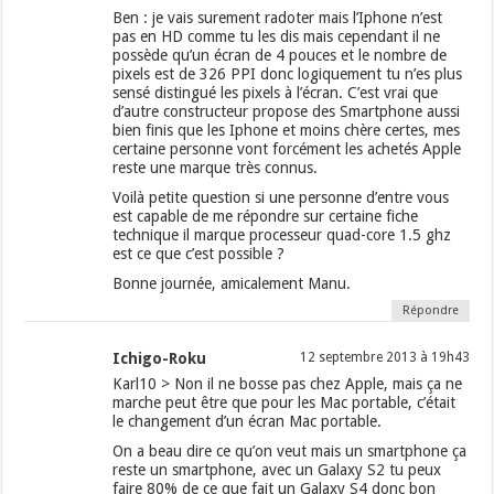
Ben : je vais surement radoter mais l’Iphone n’est
pas en HD comme tu les dis mais cependant il ne
possède qu’un écran de 4 pouces et le nombre de
pixels est de 326 PPI donc logiquement tu n’es plus
sensé distingué les pixels à l’écran. C’est vrai que
d’autre constructeur propose des Smartphone aussi
bien finis que les Iphone et moins chère certes, mes
certaine personne vont forcément les achetés Apple
reste une marque très connus.
Voilà petite question si une personne d’entre vous
est capable de me répondre sur certaine fiche
technique il marque processeur quad-core 1.5 ghz
est ce que c’est possible ?
Bonne journée, amicalement Manu.
Répondre
Ichigo-Roku
12 septembre 2013 à 19h43
Karl10 > Non il ne bosse pas chez Apple, mais ça ne
marche peut être que pour les Mac portable, c’était
le changement d’un écran Mac portable.
On a beau dire ce qu’on veut mais un smartphone ça
reste un smartphone, avec un Galaxy S2 tu peux
faire 80% de ce que fait un Galaxy S4 donc bon