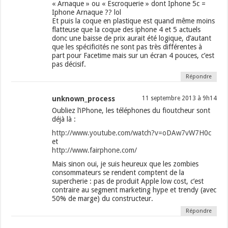
« Arnaque » ou « Escroquerie » dont Iphone 5c =
Iphone Arnaque ?? lol
Et puis la coque en plastique est quand même moins
flatteuse que la coque des iphone 4 et 5 actuels
donc une baisse de prix aurait été logique, d’autant
que les spécificités ne sont pas très différentes à
part pour Facetime mais sur un écran 4 pouces, c’est
pas décisif.
Répondre
unknown_process
11 septembre 2013 à 9h14
Oubliez l’iPhone, les téléphones du fioutcheur sont
déjà là :
http://www.youtube.com/watch?v=oDAw7vW7H0c
et
http://www.fairphone.com/
Mais sinon oui, je suis heureux que les zombies
consommateurs se rendent comptent de la
supercherie : pas de produit Apple low cost, c’est
contraire au segment marketing hype et trendy (avec
50% de marge) du constructeur.
Répondre