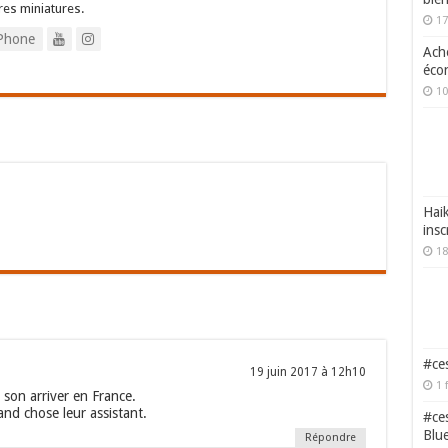
res miniatures.
17
Phone
Ache
écon
10
Haik
insc
18
#ces
19 juin 2017 à 12h10
1 
son arriver en France.
rand chose leur assistant.
#ces
Blu
Répondre