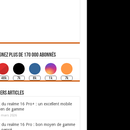
gnez plus de 170 000 abonnés
148k
7k
8k
1k
7k
ers articles
 du realme 16 Pro+ : un excellent mobile
en de gamme
 mars 2026
t du realme 16 Pro : bon moyen de gamme
n pensé