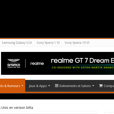
Samsung Galaxy S24
Sony Xperia 1 VI
Sony Xperia 10 VI
ités & Rumeurs
Jeux & Apps
Evénements et Salons
Compar
s Unis en version bêta