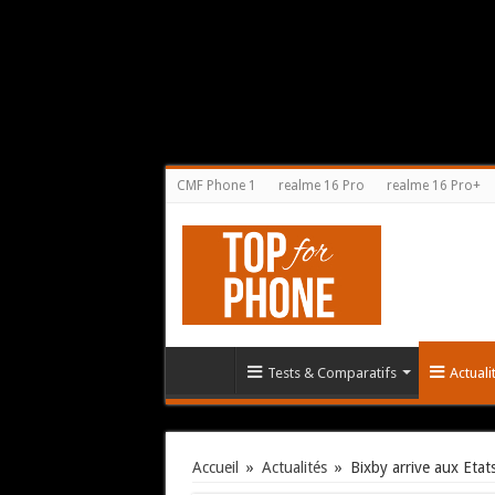
CMF Phone 1
realme 16 Pro
realme 16 Pro+
Tests & Comparatifs
Actual
Accueil
»
Actualités
»
Bixby arrive aux Etat