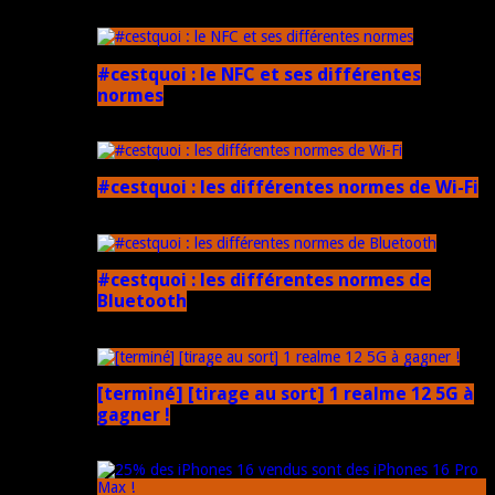
5 mars 2025
#cestquoi : le NFC et ses différentes
normes
1 février 2025
#cestquoi : les différentes normes de Wi-Fi
1 février 2025
#cestquoi : les différentes normes de
Bluetooth
1 février 2025
[terminé] [tirage au sort] 1 realme 12 5G à
gagner !
18 novembre 2024