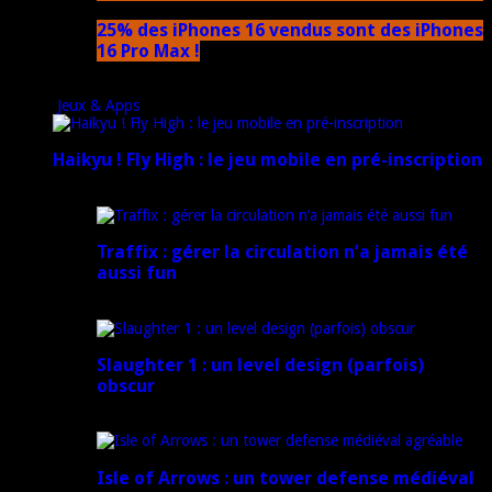
25% des iPhones 16 vendus sont des iPhones
16 Pro Max !
15 novembre 2024
Jeux & Apps
Haikyu ! Fly High : le jeu mobile en pré-inscription
18 février 2025
Traffix : gérer la circulation n’a jamais été
aussi fun
27 janvier 2025
Slaughter 1 : un level design (parfois)
obscur
21 juillet 2024
Isle of Arrows : un tower defense médiéval