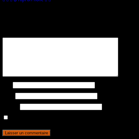
Laisser un commentaire
Votre adresse e-mail ne sera pas publiée.
Les champs obligatoires sont
indiqués avec
*
Commentaire
*
Nom
E-mail
Site web
Enregistrer mon nom, mon e-mail et mon site dans le navigateur
pour mon prochain commentaire.