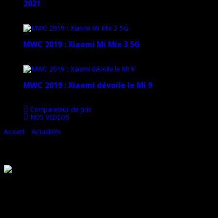
2021
12 janvier 2021
MWC 2019 : Xiaomi Mi Mix 3 5G
4 mars 2019
MWC 2019 : Xiaomi dévoile le Mi 9
1 mars 2019
Comparateur de prix
NOS VIDEOS
Accueil
»
Actualités
»
Archos : une ODR sur le 55 Cobalt Plus
Archos : une ODR sur le 55 Cobalt Plus
Du 30/05/2016 au 15/07/2016, Archos vous rembourse 20 Euros à
l’achat d’un smartphone 55 Cobalt Plus.
Les meilleures offres du moment :