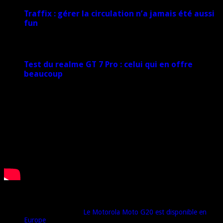
Traffix : gérer la circulation n’a jamais été aussi
fun
27 janvier 2025
Test du realme GT 7 Pro : celui qui en offre
beaucoup
20 janvier 2025
Derniers commentaires
Djamel harrat
dans
Le Motorola Moto G20 est disponible en
Europe