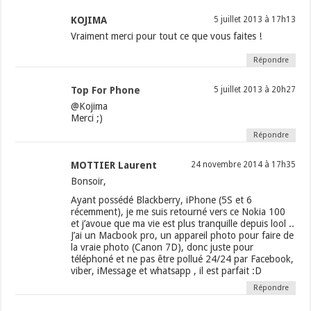
KOJIMA
5 juillet 2013 à 17h13
Vraiment merci pour tout ce que vous faites !
Répondre
Top For Phone
5 juillet 2013 à 20h27
@Kojima
Merci ;)
Répondre
MOTTIER Laurent
24 novembre 2014 à 17h35
Bonsoir,
Ayant possédé Blackberry, iPhone (5S et 6
récemment), je me suis retourné vers ce Nokia 100
et j’avoue que ma vie est plus tranquille depuis lool ..
J’ai un Macbook pro, un appareil photo pour faire de
la vraie photo (Canon 7D), donc juste pour
téléphoné et ne pas être pollué 24/24 par Facebook,
viber, iMessage et whatsapp , il est parfait :D
Répondre