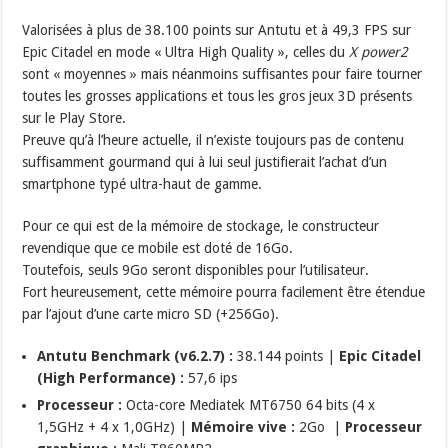
Valorisées à plus de 38.100 points sur Antutu et à 49,3 FPS sur
Epic Citadel en mode « Ultra High Quality », celles du
X power2
sont « moyennes » mais néanmoins suffisantes pour faire tourner
toutes les grosses applications et tous les gros jeux 3D présents
sur le Play Store.
Preuve qu’à l’heure actuelle, il n’existe toujours pas de contenu
suffisamment gourmand qui à lui seul justifierait l’achat d’un
smartphone typé ultra-haut de gamme.
Pour ce qui est de la mémoire de stockage, le constructeur
revendique que ce mobile est doté de 16Go.
Toutefois, seuls 9Go seront disponibles pour l’utilisateur.
Fort heureusement, cette mémoire pourra facilement être étendue
par l’ajout d’une carte micro SD (+256Go).
Antutu Benchmark (v6.2.7) :
38.144 points |
Epic Citadel
(High Performance) :
57,6 ips
Processeur :
Octa-core Mediatek MT6750 64 bits (4 x
1,5GHz + 4 x 1,0GHz) |
Mémoire vive :
2Go |
Processeur