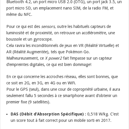
Bluetooth 4.2, un port micro USB 2.0 (OTG), un port jack 3.5, un
port micro SD, un emplacement nano SIM, de la radio FM, et
même du NFC.
Pour ce qui est des
sensors
, outre les habituels capteurs de
luminosité et de proximité, on retrouve un accéléromètre, une
boussole et un gyroscope.
Cela ravira les inconditionnels de jeux en VR (Réalité Virtuelle) et
AR (Réalité Augmentée), tels que Pokémon Go.
Malheureusement, ce
X power2
fait l’impasse sur un capteur
d’empreintes digitales, ce qui est bien dommage!
En ce qui concerne les accroches réseau, elles sont bonnes, que
ce soit en 2G, en 3G, en 4G ou en WiFi.
Pour le GPS (seul), dans une cour de copropriété urbaine, il aura
seulement fallu 5 secondes à ce smartphone avant d’obtenir un
premier fixe (9 satellites).
DAS (Débit d’Absorption Spécifique) :
0,518 W/kg. C’est
un score tout à fait correct pour un mobile sorti en 2017.