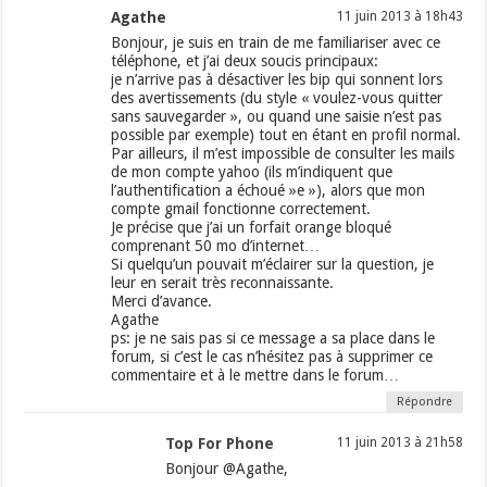
Agathe
11 juin 2013 à 18h43
Bonjour, je suis en train de me familiariser avec ce
téléphone, et j’ai deux soucis principaux:
je n’arrive pas à désactiver les bip qui sonnent lors
des avertissements (du style « voulez-vous quitter
sans sauvegarder », ou quand une saisie n’est pas
possible par exemple) tout en étant en profil normal.
Par ailleurs, il m’est impossible de consulter les mails
de mon compte yahoo (ils m’indiquent que
l’authentification a échoué »e »), alors que mon
compte gmail fonctionne correctement.
Je précise que j’ai un forfait orange bloqué
comprenant 50 mo d’internet…
Si quelqu’un pouvait m’éclairer sur la question, je
leur en serait très reconnaissante.
Merci d’avance.
Agathe
ps: je ne sais pas si ce message a sa place dans le
forum, si c’est le cas n’hésitez pas à supprimer ce
commentaire et à le mettre dans le forum…
Répondre
Top For Phone
11 juin 2013 à 21h58
Bonjour @Agathe,