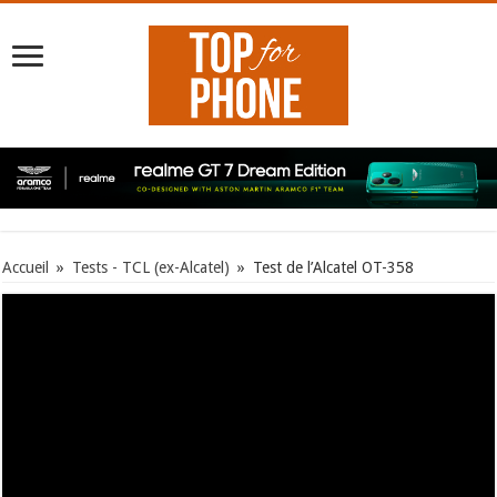
Accueil
»
Tests - TCL (ex-Alcatel)
»
Test de l’Alcatel OT-358