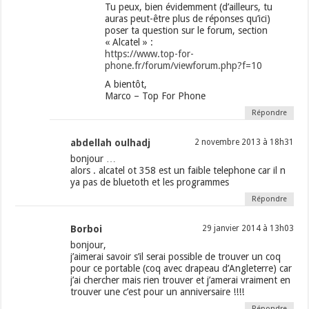
Tu peux, bien évidemment (d’ailleurs, tu
auras peut-être plus de réponses qu’ici)
poser ta question sur le forum, section
« Alcatel » :
https://www.top-for-
phone.fr/forum/viewforum.php?f=10
A bientôt,
Marco – Top For Phone
Répondre
abdellah oulhadj
2 novembre 2013 à 18h31
bonjour …
alors . alcatel ot 358 est un faible telephone car il n
ya pas de bluetoth et les programmes
Répondre
Borboi
29 janvier 2014 à 13h03
bonjour,
j’aimerai savoir s’il serai possible de trouver un coq
pour ce portable (coq avec drapeau d’Angleterre) car
j’ai chercher mais rien trouver et j’amerai vraiment en
trouver une c’est pour un anniversaire !!!!
Répondre