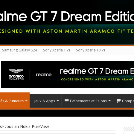
Samsung Galaxy S24
Sony Xperia 1 VI
Sony Xperia 10 VI
ités & Rumeurs
Jeux & Apps
Evénements et Salons
Compar
ez-vous au Nokia PureView