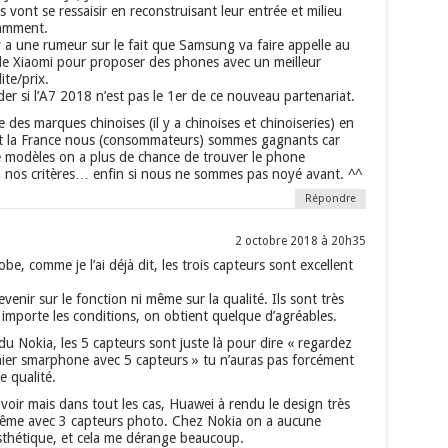
ls vont se ressaisir en reconstruisant leur entrée et milieu
amment.
l y a une rumeur sur le fait que Samsung va faire appelle au
de Xiaomi pour proposer des phones avec un meilleur
ite/prix.
r si l’A7 2018 n’est pas le 1er de ce nouveau partenariat.
ée des marques chinoises (il y a chinoises et chinoiseries) en
 la France nous (consommateurs) sommes gagnants car
e modèles on a plus de chance de trouver le phone
 nos critères… enfin si nous ne sommes pas noyé avant. ^^
Répondre
2 octobre 2018 à 20h35
be, comme je l’ai déjà dit, les trois capteurs sont excellent
evenir sur le fonction ni même sur la qualité. Ils sont très
importe les conditions, on obtient quelque d’agréables.
du Nokia, les 5 capteurs sont juste là pour dire « regardez
mier smarphone avec 5 capteurs » tu n’auras pas forcément
e qualité.
 voir mais dans tout les cas, Huawei à rendu le design très
ême avec 3 capteurs photo. Chez Nokia on a aucune
sthétique, et cela me dérange beaucoup.