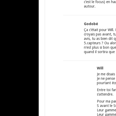
c’est le focus) en ha
autour.
Godobé
Ça c’était pour Will.
croyais pas avant, t
avis, tu as bien dit 
5.capteurs ? Ou alors
n’est plus si bon qu
quand il sortira que 
Will
Je me disais
Je ne pense 
pourtant écr
Entre toi f
s’attendre.
Pour ma par
S avant le 
Leur gamme 
Leur gamme J