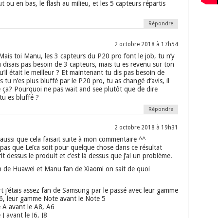
ut ou en bas, le flash au milieu, et les 5 capteurs répartis
Répondre
2 octobre 2018 à 17h54
 Mais toi Manu, les 3 capteurs du P20 pro font le job, tu n’y
u disais pas besoin de 3 capteurs, mais tu es revenu sur ton
qu’il était le meilleur ? Et maintenant tu dis pas besoin de
 tu n’es plus bluffé par le P20 pro, tu as changé d’avis, il
e ça? Pourquoi ne pas wait and see plutôt que de dire
tu es bluffé ?
Répondre
2 octobre 2018 à 19h31
 aussi que cela faisait suite à mon commentaire ^^
pas que Leïca soit pour quelque chose dans ce résultat
it dessus le produit et c’est là dessus que j’ai un problème.
an de Huawei et Manu fan de Xiaomi on sait de quoi
t j’étais assez fan de Samsung par le passé avec leur gamme
S6, leur gamme Note avant le Note 5
A avant le A8, A6
 avant le J6, J8