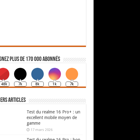
gnez plus de 170 000 abonnés
148k
7k
8k
1k
7k
ers articles
Test du realme 16 Pro+ : un
excellent mobile moyen de
gamme
17 mars 2026
Test du realme 16 Pro : bon