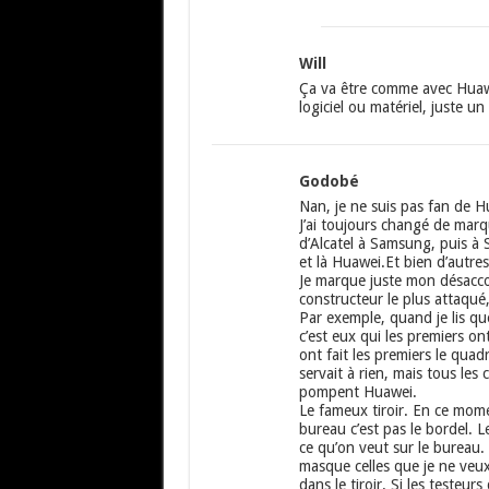
Will
Ça va être comme avec Huawe
logiciel ou matériel, juste 
Godobé
Nan, je ne suis pas fan de H
J’ai toujours changé de marq
d’Alcatel à Samsung, puis à
et là Huawei.Et bien d’autre
Je marque juste mon désacco
constructeur le plus attaqué, 
Par exemple, quand je lis q
c’est eux qui les premiers on
ont fait les premiers le quad
servait à rien, mais tous les 
pompent Huawei.
Le fameux tiroir. En ce mome
bureau c’est pas le bordel. Le
ce qu’on veut sur le bureau. 
masque celles que je ne veux 
dans le tiroir. Si les testeur