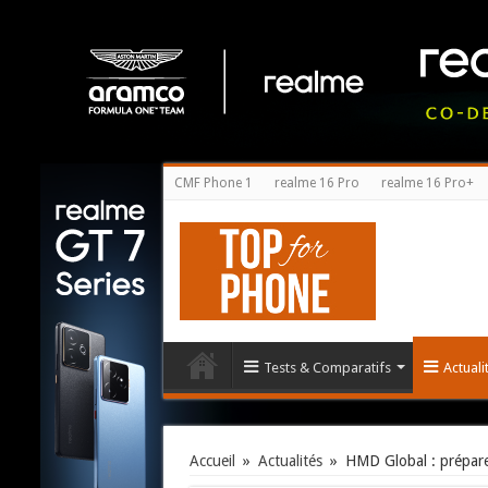
CMF Phone 1
realme 16 Pro
realme 16 Pro+
Tests & Comparatifs
Actual
Accueil
»
Actualités
»
HMD Global : prépar