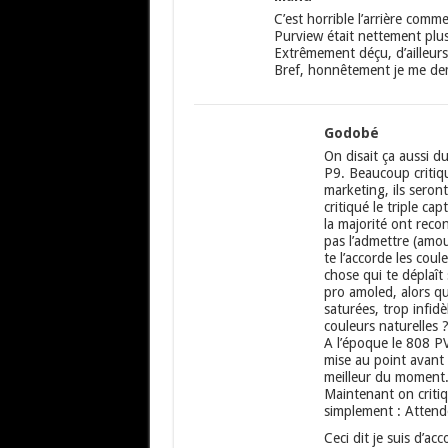
C’est horrible l’arrière com
Purview était nettement plus
Extrêmement déçu, d’ailleurs
Bref, honnêtement je me dem
Godobé
On disait ça aussi d
P9. Beaucoup critiq
marketing, ils sero
critiqué le triple ca
la majorité ont reco
pas l’admettre (amou
te l’accorde les coul
chose qui te déplaît 
pro amoled, alors qu
saturées, trop infidèl
couleurs naturelles 
A l’époque le 808 PV é
mise au point avant l
meilleur du moment
Maintenant on critiq
simplement : Attendo
Ceci dit je suis d’acc