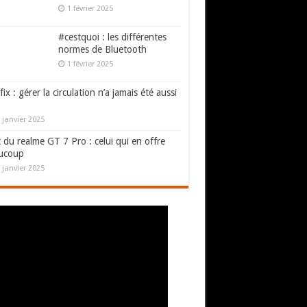
1 février 2025
#cestquoi : les différentes
normes de Bluetooth
1 février 2025
fix : gérer la circulation n’a jamais été aussi
 janvier 2025
 du realme GT 7 Pro : celui qui en offre
ucoup
 janvier 2025