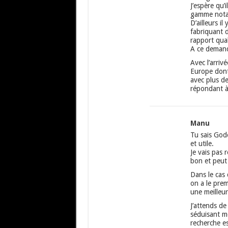
J’espère qu’i
gamme not
D’ailleurs i
fabriquant 
rapport qual
A ce demande
Avec l’arriv
Europe dont
avec plus d
répondant à
Manu
Tu sais Godo
et utile.
Je vais pas r
bon et peut 
Dans le cas 
on a le pre
une meilleur
J’attends de
séduisant m
recherche e