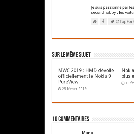
Je suis passionné par les
second hobby : les voitu
@TopFor
Sur le même sujet
MWC 2019 : HMD dévoile
Nokia
officiellement le Nokia 9
plusi
PureView
13 fé
25 février 2019
10 commentaires
Manu