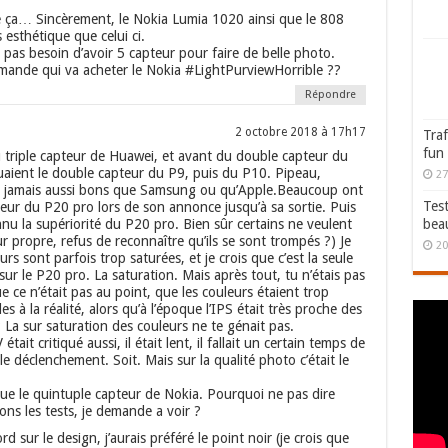
me ça… Sincèrement, le Nokia Lumia 1020 ainsi que le 808
 esthétique que celui ci.
 pas besoin d’avoir 5 capteur pour faire de belle photo.
ande qui va acheter le Nokia #LightPurviewHorrible ??
Répondre
2 octobre 2018 à 17h17
Traf
fun
u triple capteur de Huawei, et avant du double capteur du
uaient le double capteur du P9, puis du P10. Pipeau,
27
nt jamais aussi bons que Samsung ou qu’Apple.Beaucoup ont
Test
pteur du P20 pro lors de son annonce jusqu’à sa sortie. Puis
bea
nnu la supériorité du P20 pro. Bien sûr certains ne veulent
r propre, refus de reconnaître qu’ils se sont trompés ?) Je
20
eurs sont parfois trop saturées, et je crois que c’est la seule
sur le P20 pro. La saturation. Mais après tout, tu n’étais pas
e ce n’était pas au point, que les couleurs étaient trop
es à la réalité, alors qu’à l’époque l’IPS était très proche des
? La sur saturation des couleurs ne te génait pas.
tait critiqué aussi, il était lent, il fallait un certain temps de
e déclenchement. Soit. Mais sur la qualité photo c’était le
.
ue le quintuple capteur de Nokia. Pourquoi ne pas dire
ns les tests, je demande a voir ?
ord sur le design, j’aurais préféré le point noir (je crois que