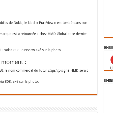
obiles de Nokia, le label « PureView » est tombé dans son
e marque est « retournée » chez HMD Global et ce dernier
Rejoi
du Nokia 808 PureView axé sur la photo.
u moment :
dt
, le nom commercial du futur
flagship
signé HMD serait
Derni
kia 808, axé sur la photo.