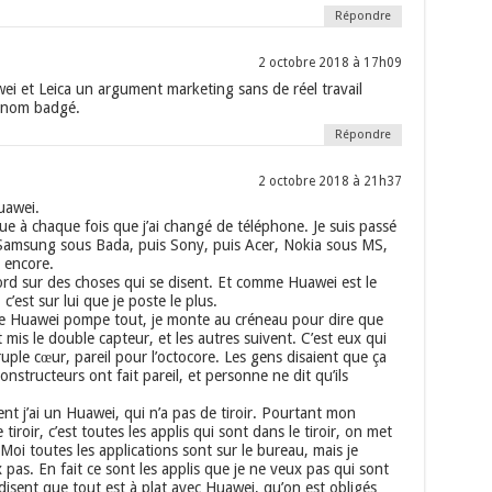
Répondre
2 octobre 2018 à 17h09
i et Leica un argument marketing sans de réel travail
un nom badgé.
Répondre
2 octobre 2018 à 21h37
uawei.
ue à chaque fois que j’ai changé de téléphone. Je suis passé
 Samsung sous Bada, puis Sony, puis Acer, Nokia sous MS,
s encore.
rd sur des choses qui se disent. Et comme Huawei est le
c’est sur lui que je poste le plus.
ue Huawei pompe tout, je monte au créneau pour dire que
t mis le double capteur, et les autres suivent. C’est eux qui
ruple cœur, pareil pour l’octocore. Les gens disaient que ça
constructeurs ont fait pareil, et personne ne dit qu’ils
nt j’ai un Huawei, qui n’a pas de tiroir. Pourtant mon
 tiroir, c’est toutes les applis qui sont dans le tiroir, on met
Moi toutes les applications sont sur le bureau, mais je
pas. En fait ce sont les applis que je ne veux pas qui sont
s disent que tout est à plat avec Huawei, qu’on est obligés