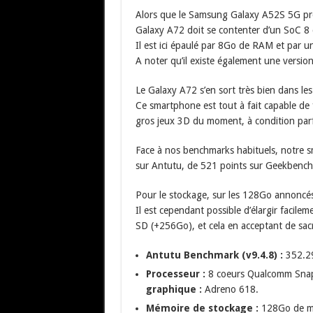
Alors que le Samsung Galaxy A52S 5G pr
Galaxy A72 doit se contenter d’un SoC 8
Il est ici épaulé par 8Go de RAM et par
A noter qu’il existe également une versi
Le Galaxy A72 s’en sort très bien dans le
Ce smartphone est tout à fait capable de f
gros jeux 3D du moment, à condition parfo
Face à nos benchmarks habituels, notre 
sur Antutu, de 521 points sur Geekbenc
Pour le stockage, sur les 128Go annoncés,
Il est cependant possible d’élargir facile
SD (+256Go), et cela en acceptant de sa
Antutu Benchmark (v9.4.8) :
352.29
Processeur :
8 coeurs Qualcomm Sna
graphique :
Adreno 618.
Mémoire de stockage :
128Go de mé