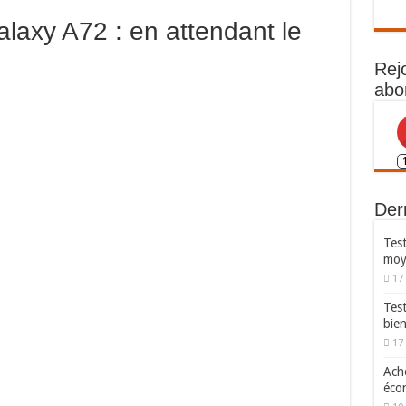
axy A72 : en attendant le
Rej
abo
Dern
Test
moy
17
Tes
bie
17
Ache
écon