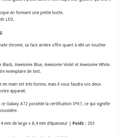
coque en formant une petite butte.
ash LED.
g.
nate chromé, sa face arrière offre quant à elle un toucher
me Black, Awesome Blue, Awesome Violet et Awesome White.
tre exemplaire de test.
e en main est très bonne, mais il vous faudra vos deux
otre appareil.
 ce Galaxy A72 possède la certification IP67, ce qui signifie
poussière.
4 mm de large x 8,4 mm d’épaisseur |
Poids :
203