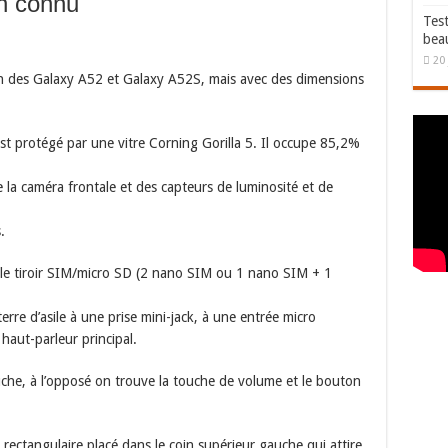
gn connu
Test
bea
20 
 des Galaxy A52 et Galaxy A52S, mais avec des dimensions
est protégé par une vitre Corning Gorilla 5. Il occupe 85,2%
 la caméra frontale et des capteurs de luminosité et de
.
e le tiroir SIM/micro SD (2 nano SIM ou 1 nano SIM + 1
terre d’asile à une prise mini-jack, à une entrée micro
 haut-parleur principal.
uche, à l’opposé on trouve la touche de volume et le bouton
e rectangulaire placé dans le coin supérieur gauche qui attire