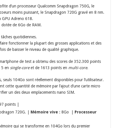
ofite d’un processeur Qualcomm Snapdragon 750G, le
 coeurs moins puissant, le Snapdragon 720G gravé en 8 nm.
 un GPU Adreno 618.
on dotée de 6Go de RAM.
s tâches quotidiennes.
aire fonctionner la plupart des grosses applications et des
is de baisser le niveau de qualité graphique.
smartphone de test a obtenu des scores de 352.300 points
h 5 en
single-core
et de 1613 points en
multi-core
.
 seuls 104Go sont réellement disponibles pour l’utilisateur.
ment cette quantité de mémoire par l’ajout d’une carte micro
crifier un des deux emplacements nano SIM.
7 points |
pdragon 720G. |
Mémoire vive :
8Go |
Processeur
moire qui se transforme en 104Go lors du premier