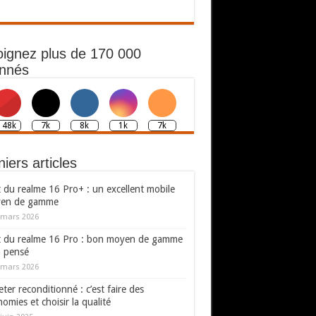
oignez plus de 170 000
nnés
148k
7k
8k
1k
7k
iers articles
 du realme 16 Pro+ : un excellent mobile
en de gamme
 mars 2026
t du realme 16 Pro : bon moyen de gamme
n pensé
 mars 2026
ter reconditionné : c’est faire des
omies et choisir la qualité