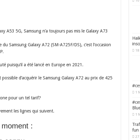
10 
xy A53 5G, Samsung n’a toujours pas mis le Galaxy A73
Haik
insc
re du Samsung Galaxy A72 (SM-A725F/DS), c’est l’occasion
18 
P.
té puisqu’il a été lancé en Europe en 2021.
st possible d’acquérir le Samsung Galaxy A72 au prix de 425
#ces
1 f
ne pour un tel tarif?
#ces
Blu
ivement les lignes qui suivent.
1 f
u moment :
Traf
fun
27 