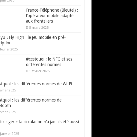
juin 2025
France-Téléphone (Bleutel) :
l’opérateur mobile adapté
aux frontaliers
5 mars 2025
yu ! Fly High : le jeu mobile en pré-
ription
février 2025
#cestquoi : le NFC et ses
différentes normes
1 février 2025
tquoi : les différentes normes de Wi-Fi
évrier 2025
tquoi : les différentes normes de
etooth
évrier 2025
fix : gérer la circulation n’a jamais été aussi
janvier 2025