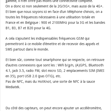
gamme, il n’en offre pas moins une connectivité complète.
On a donc ici non seulement de la 2G/3G+, mais aussi de la 4G+.
Et bien que nous soyons ici en face d’un téléphone chinois, on a
toutes les fréquences nécessaires à une utilisation totale en
France et en Belgique : 900 et 2100MHz pour la 3G et les bandes
B1, B3, B7 et B20 pour la 4G.
A cela s’ajoutent les indispensables fréquences GSM qui
permettront à ce mobile d’émettre et de recevoir des appels et
SMS partout dans le monde.
Et bien sûr, comme tout smartphone qui se respecte, on retrouve
d’autres connexions que sont les : WiFi b/g/n, (A)GPS, Bluetooth
4.1, jack 3.5, radio FM, slot micro SD, 2 emplacements SIM (IMEI
en 35), port USB 2.0 (pas OTG), etc.
Pas de NFC, mais du HotKnot, une sorte de NFC à la sauce
Mediatek.
Du côté des capteurs, on peut encore ajouter un accéléromètre,