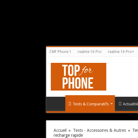
CMF Phone 1
realme 16 Pro
realme 16 Pro+
Tests & Comparatifs
Actualit
Accueil
»
Tests - Accessoires & Autres
»
Te
recharge rapide