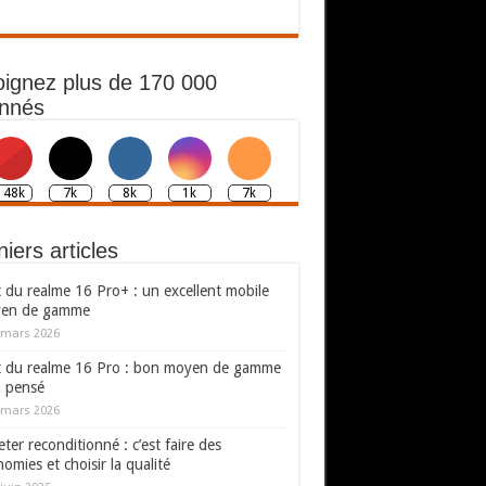
oignez plus de 170 000
nnés
148k
7k
8k
1k
7k
iers articles
 du realme 16 Pro+ : un excellent mobile
en de gamme
 mars 2026
t du realme 16 Pro : bon moyen de gamme
n pensé
 mars 2026
ter reconditionné : c’est faire des
omies et choisir la qualité