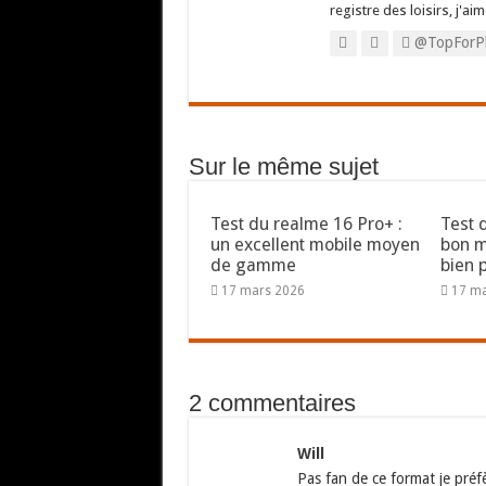
registre des loisirs, j'aim
@TopForP
Sur le même sujet
Test du realme 16 Pro+ :
Test 
un excellent mobile moyen
bon 
de gamme
bien 
17 mars 2026
17 m
2 commentaires
Will
Pas fan de ce format je préf