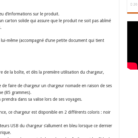
20 
 d’informations sur le produit.
r un carton solide qui assure que le produit ne soit pas abîmé
.
r en lui-même (accompagné d’une petite document qui tient
e de la boîte, et dès la première utilisation du chargeur,
le de faire de chargeur un chargeur nomade en raison de ses
me (85 grammes).
 prendra dans sa valise lors de ses voyages.
e, ce chargeur est disponible en 2 différents coloris : noir
eurs USB du chargeur s’allument en bleu lorsque ce dernier
rique.