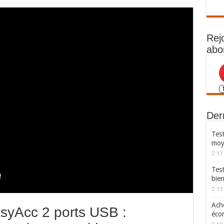
Rej
abo
Dern
Test
moy
17
Tes
bie
17
Ache
syAcc 2 ports USB :
écon