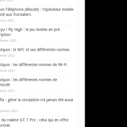
juin 2025
ce-Téléphone (Bleutel) : l’opérateur mobile
té aux frontaliers
mars 2025
yu ! Fly High : le jeu mobile en pré-
ription
février 2025
tquoi : le NFC et ses différentes normes
évrier 2025
tquoi : les différentes normes de Wi-Fi
évrier 2025
tquoi : les différentes normes de
etooth
évrier 2025
fix : gérer la circulation n’a jamais été aussi
janvier 2025
 du realme GT 7 Pro : celui qui en offre
ucoup