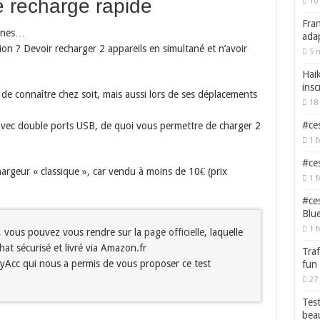
 recharge rapide
10 
Fran
hones…
adap
tion ? Devoir recharger 2 appareils en simultané et n’avoir
5 
Haik
insc
r de connaître chez soit, mais aussi lors de ses déplacements
18 
#ces
ur avec double ports USB, de quoi vous permettre de charger 2
1 f
#ces
chargeur « classique », car vendu à moins de 10€ (prix
1 f
#ces
Blu
1 f
, vous pouvez vous rendre sur la
page officielle
, laquelle
hat sécurisé et livré via Amazon.fr
Traf
yAcc qui nous a permis de vous proposer ce test
fun
27 
Test
bea