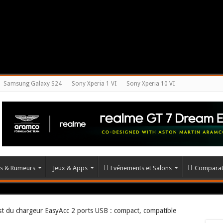
Samsung Galaxy S24
Sony Xperia 1 VI
Sony Xperia 10 VI
és & Rumeurs
Jeux & Apps
Evénements et Salons
Comparat
st du chargeur EasyAcc 2 ports USB : compact, compatible