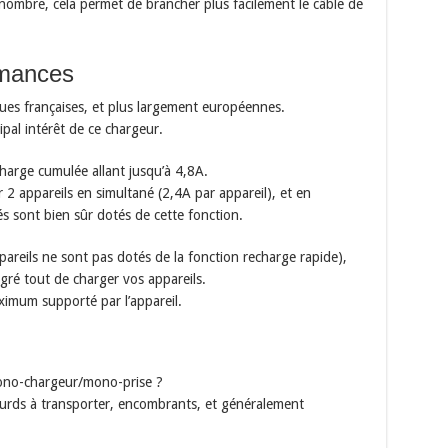
pénombre, cela permet de brancher plus facilement le câble de
rmances
ques françaises, et plus largement européennes.
ipal intérêt de ce chargeur.
harge cumulée allant jusqu’à 4,8A.
 2 appareils en simultané (2,4A par appareil), et en
és sont bien sûr dotés de cette fonction.
appareils ne sont pas dotés de la fonction recharge rapide),
gré tout de charger vos appareils.
ximum supporté par l’appareil.
ono-chargeur/mono-prise ?
urds à transporter, encombrants, et généralement