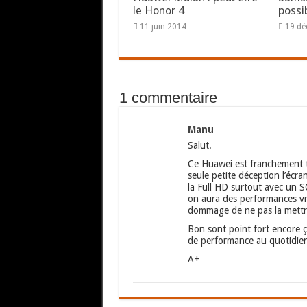
le Honor 4
possi
11 juin 2014
19 d
1 commentaire
Manu
Salut.
Ce Huawei est franchement to
seule petite déception l’écran
la Full HD surtout avec un 
on aura des performances vr
dommage de ne pas la mettr
Bon sont point fort encore ç
de performance au quotidien
A+