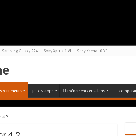
Samsung Galaxy S24
Sony Xperia 1 VI
Sony Xperia 10 VI
és & Rumeurs
Jeux & Apps
Evénements et Salons
Comparat
 4 ?
r 4 ?