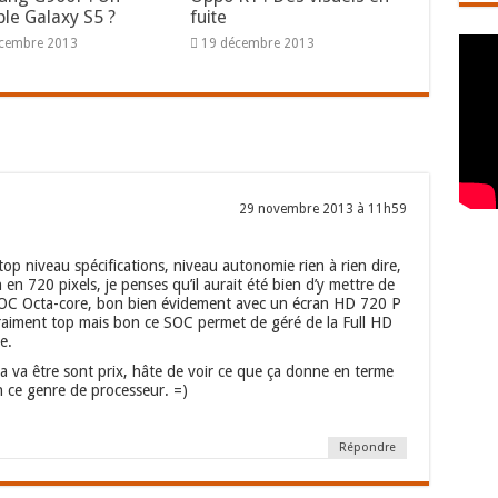
ble Galaxy S5 ?
fuite
écembre 2013
19 décembre 2013
29 novembre 2013 à 11h59
p niveau spécifications, niveau autonomie rien à rien dire,
 en 720 pixels, je penses qu’il aurait été bien d’y mettre de
SOC Octa-core, bon bien évidement avec un écran HD 720 P
aiment top mais bon ce SOC permet de géré de la Full HD
e.
a va être sont prix, hâte de voir ce que ça donne en terme
 ce genre de processeur. =)
Répondre