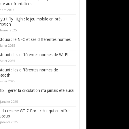
té aux frontaliers
mars 2025
yu ! Fly High : le jeu mobile en pré-
ription
février 2025
tquoi : le NFC et ses différentes normes
évrier 2025
tquoi : les différentes normes de Wi-Fi
évrier 2025
tquoi : les différentes normes de
etooth
évrier 2025
fix : gérer la circulation n’a jamais été aussi
janvier 2025
 du realme GT 7 Pro : celui qui en offre
ucoup
janvier 2025