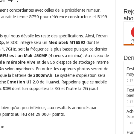
lement concordantes avec
celles de la précédente rumeur
,
Rej
aurait le terme G750 pour référence constructeur et B199
abo
is qui nous dévoile les reste des spécifications. Ainsi, l’écran
0p
, le SOC intégré sera un
Mediatek MT6592
dont le
 1,7GHz
, soit la fréquence la plus basse puisque ce dernier
GPU est un Mali-450MP
(4 cœurs a minima). Au niveau de
Dern
de mémoire vive
et de 8Go d’espace de stockage interne
Go
selon mydrivers. En outre, les capteurs photos seront de
Test
moy
 que la batterie de
3000mAh
. Le système d’opération sera
17
uche
Emotion UI 2.0
de Huawei. Rappelons que ce mobile
s SIM
dont l’un supportera la 3G et l’autre la 2G (sauf
Tes
bie
17
, bien qu’un peu inférieur, aux
résultats annoncés par
Ache
 points au lieu des 29 000+ points.
écon
10 
ux.
Fran