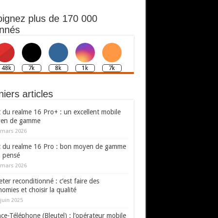
oignez plus de 170 000
nnés
148k
7k
8k
1k
7k
iers articles
 du realme 16 Pro+ : un excellent mobile
en de gamme
 mars 2026
t du realme 16 Pro : bon moyen de gamme
n pensé
 mars 2026
ter reconditionné : c’est faire des
omies et choisir la qualité
juin 2025
ce-Téléphone (Bleutel) : l’opérateur mobile