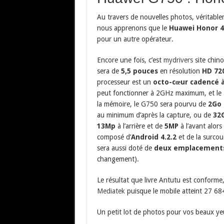
Au travers de nouvelles photos, véritab
nous apprenons que le
Huawei Honor 4
pour un autre opérateur.
Encore une fois, c’est
mydrivers
site chino
sera de
5,5 pouces
en résolution
HD 72
processeur est un
octo-cœur cadencé à
peut fonctionner à 2GHz maximum, et le
la mémoire, le G750 sera pourvu de
2Go 
au minimum d’après la capture, ou de
32
13Mp
à l’arrière et de
5MP
à l’avant alors
composé d’
Android 4.2.2
et de la surco
sera aussi doté de
deux emplacement
changement).
Le résultat que livre Antutu est conforme
Mediatek
puisque le mobile atteint 27 684
Un petit lot de photos pour vos beaux ye