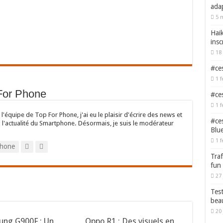
adap
5 
Haik
insc
18 
#ces
1 f
 For Phone
#ces
1 f
l'équipe de Top For Phone, j'ai eu le plaisir d'écrire des news et
#ces
s l'actualité du Smartphone. Désormais, je suis le modérateur
Blu
1 f
hone
Traf
fun
27 
Test
bea
20 
ung G900F : Un
Oppo R1 : Des visuels en