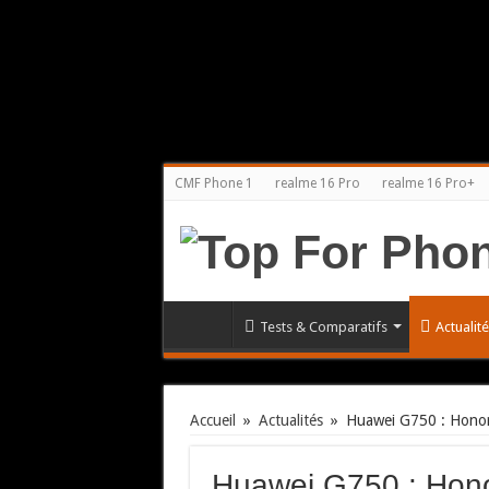
CMF Phone 1
realme 16 Pro
realme 16 Pro+
Tests & Comparatifs
Actualit
Accueil
»
Actualités
»
Huawei G750 : Honor
Huawei G750 : Hono