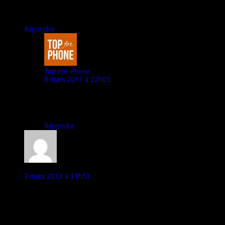
J’espère qu’elle sera assez importante…
Et petite question, quand as-tu prévu un test s’il te plaît?
Répondre
Top For Phone
8 mars 2013 à 22h05
@ Outpapa :
Et bien, malheureusement (comme indiqué à Salim) je ne
peux indiquer aucune date pour le moment… désolé.
Répondre
Salim
7 mars 2013 à 21h53
Bonjour
oui Marco stp c’est pou quand le test du Acer Liquid E1 ?
merci chef