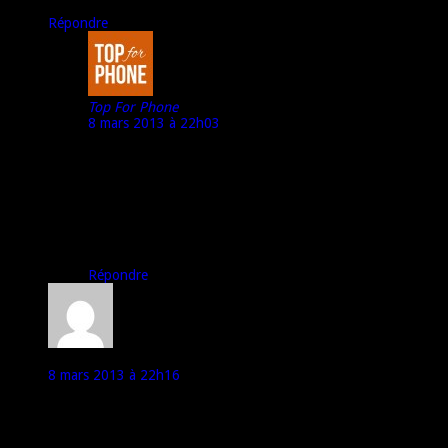
Répondre
Top For Phone
8 mars 2013 à 22h03
Bonjour Salim,
Pour l’instant, je ne peux donner aucun date, car
j’attends toujours le retour d’Acer sur ce point.
A bientôt,
Marco – TFP
Répondre
Outpapa
8 mars 2013 à 22h16
Okay, ce n’est pas grave.
Je tiens quand même à te remercier pour le boulot que tu fais.
Continues ;)