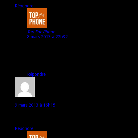
Répondre
Top For Phone
8 mars 2013 à 22h32
Merci à toi pour ton commentaire. Ca fait plaisir avoir des
lecteurs sympa ;)
A+
Marco – TFP
Répondre
idhem59
9 mars 2013 à 16h15
Je l’ai depuis aujourd’hui, je le trouve meilleur que le Peax,
surtout niveau finitions, je le recommande vivement !
Répondre