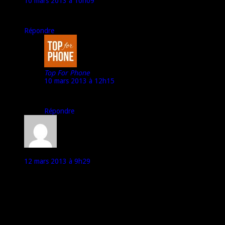
10 mars 2013 à 10h09
C’est fait !
Répondre
Top For Phone
10 mars 2013 à 12h15
Merci idhem59 ;)
Répondre
sebaast
12 mars 2013 à 9h29
Bonjour Marco
Je vois 2 avantages ( à mon sens ) pour ce mobile :
Android « pur » sans surcouche et la possibilité de l’avoir en
double sim ( pour ceux qui voyagent pas mal comme moi c’est
appréciable)
un Bémol : la batterie faiblarde ?