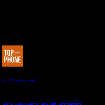
– mémoire vide de 1Go
– mémoire de stockage interne de 4Go
– emplacement micro SD (jusqu’à +32Go)
– disponible en simple ou double sim
– appareil photo 5MP, autofocus, flash LED
– batterie 1760mAh
– commercialisation au premier trimestre 2013
Et vous, qu’en pensez-vous ?
Au sujet de : Marco de Top For Phone
Passionné de hi-tech, je suis l'Editeur et le Rédacteur en Chef de Top
For Phone. Dans le registre des loisirs, j'aime la voiture, la moto... et
les jeux vidéo.
@TopForPhone
Sur le même sujet
Test du Wiko Lenny : un vilain petit canard