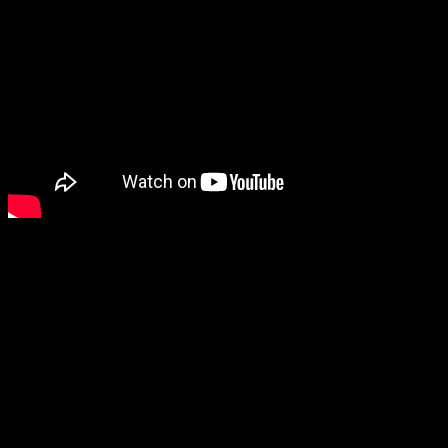
Présentation de l’Acer Liquid E1 –
#MWC13
Annoncé à l’occasion du MWC13 (Mobile World Congress 2013) de
Barcelone, l’
Acer Liquid E1
se veut être un mobile moyen de gamme
proposé à prix agressif.
Un mobile dont voici les caractéristiques :
– écran 4.5 pouces IPS avec résolution 960 x 540 pixels
– dalle tactile capacitive
– quadribandes, 3G, WiFi, bluetooth, etc.
– processeur 1GHz double coeur