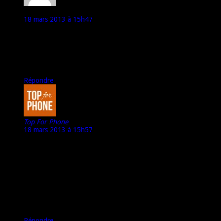
Grand Vizir
18 mars 2013 à 15h47
Bonjour,
J’aimerai beaucoup voir un test de ta part sur ce E1, qui me
parait plus interressant car « mieux fini » et avec un Das plus
faible que le peax. As tu un retour d’Acer et penses tu pouvoir
nous faire une vidéo de test dessus ou pas?
Répondre
Top For Phone
18 mars 2013 à 15h57
Bonjour Grand Vizir,
Je suis justement en train d’essayer d’obtenir un exemple de
test.
Et s’il n’est pas fourni par Acer, il pourrait être fourni par notre
partenaire : Materiel.net
A bientôt,
Marco – Top For Phone
Répondre