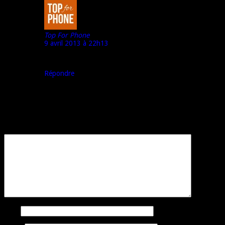
Top For Phone
9 avril 2013 à 22h13
De rien « wiko cink + ».
Répondre
Laisser un commentaire
Votre adresse e-mail ne sera pas publiée.
Les champs obligatoires sont
indiqués avec
*
Commentaire
*
Nom