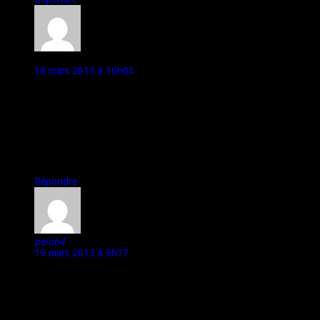
Grand Vizir
18 mars 2013 à 16h03
Génial ! En plus c’est chez ce partenaire que je risque de le
commander… bon site.
Comme tous les sales gosses devant un jouet je suis impatient,
mais je tiendrai bon jusqu’à l’arrivée d’un vrai test de la bête qui
pourra confirmer/infirmer mon choix.
Merci !
Répondre
peio64
19 mars 2013 à 9h17
j’ai ce smartphone depuis une semaine après pas mal de
déboires avec la marque Wiko j’ai pris ce smartphone Design,
finitions, performances, écran qHD, Jelly Bean l’autonomie
uniquement en fonction téléphone 2 à 3 jrs sinon en utilisation
wifi ,gps la journée comme la majeur des smartphones