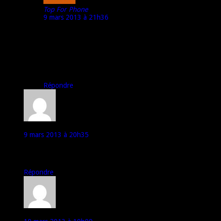
Top For Phone
9 mars 2013 à 21h36
@ idhem59 :
Par exemple dans la section « Autres constructeurs » du
forum en attendant que l’on fasse une section « Acer ».
Merci d’avance de ton futur post et à bientôt.
Marco – TFP
Répondre
Outpapa
9 mars 2013 à 20h35
De rien. ;)
À bientôt
Répondre
idhem59