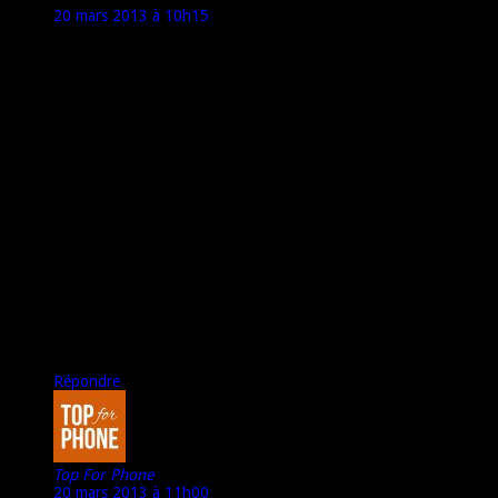
20 mars 2013 à 10h15
C’est quand même fou qu’il n’y ai encore aucun test de se
mobile sur la toile, vu le rapport a première vu Qualitév / Prix
qui semble vraiment exellent.
Par contre au niveaux de la batterie, il faut savoir que le
Samsung Galaxy SII possède une batterie de 1650 Mah pour
un Cpu Dual Core 1.2Ghz.
Ce qui voudrait dire que le Acer pour un Cpu Dual Core 1Ghz
avec 200 mhz de moins et une batterie avec 110Mah en plus
devrais mieux tenir ? faut juste voir si le Cpu est plus énergivor
que celui du SII…
J’attend en tout cas un test avec impatience… simplement pour
l’autonomie qui pour moi reste la priorité numéro 1 d’un
téléphone et qui est souvent oublier par les constructeur, le
reste je n’ai aucun doute sur le matoss de la bête… Aller Marco
met la pression a Acer / Matériel.net ;-)
Répondre
Top For Phone
20 mars 2013 à 11h00