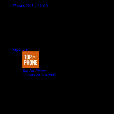
Grand Vizir
27 mars 2013 à 16h15
Deux tests français sur la toile, mais ils sont tellement mal faits
et superficiels que leurs auteurs ont du les bâcler en quelques
minutes.
Je me prive bien volontiers de partager des liens aussi pauvres.
Rien de pertinent j’suis super triste.
Bref ami Marco, tes compétences en la matière me manquent.
Les manchots d’Acer restants muets as tu des nouvelles de ton
partenaire?
Répondre
Top For Phone
28 mars 2013 à 9h43
@Grand Vizir :
J’essaye d’obtenir des Acer en prêts… mais pas facile pour
le moment.
(d’un autre côté, je suis sous l’eau en ce moment avec
plusieurs tests par semaine : + de 3)
A bientôt,
Marco – TFP