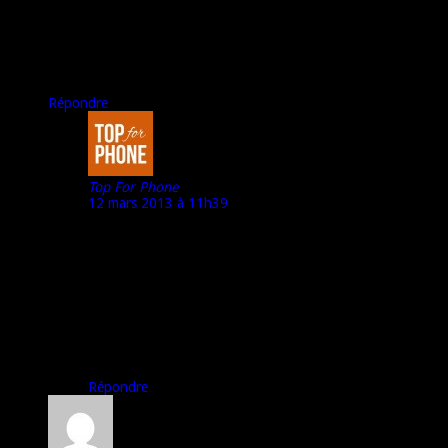
merci pour cette présentation
A+
seb
Répondre
Top For Phone
12 mars 2013 à 11h39
Bonjour Seb,
Merci pour ce commentaire.
Effectivement, la batterie semble « faible » (peu de mAh)
mais nous verrons à l’occasion du test son autonomie (qui
sait ?)
A bientôt,
Marco – TFP
Répondre