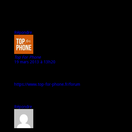
je le trouve plus agréable et Meilleur qu’un Wiko Cink Peax
niveau finition, design et équipement, il fait tourner tous les
jeux 3D dans de bonnes conditions, et est très fluide.
maintenant il faudra voir à l’usage sur une période plus longue
cordialement
Répondre
Top For Phone
19 mars 2013 à 13h20
Merci @Peio64 pour cet intéressant commentaire.
N’hésite pas à le poster également sur le forum :
https://www.top-for-phone.fr/forum
A bientôt,
Marco – TFP
Répondre
Arkheno