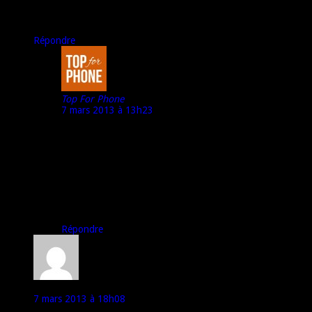
Mais un point qui me gêne c’est les mises à jour ou au pire, un
communauté assez conséquente pour bidouiller un peu…
Répondre
Top For Phone
7 mars 2013 à 13h23
@ Outpapa :
Ah, les MAJ, chez Acer, bon, c’est plutôt bif-bof…
Vaut mieux, comme tu l’indiques, compter sur la
communauté d’utilisateurs autour de cette marque que
sur la marque elle-même.
A bientôt,
Marco – Top For Phone
Répondre
Outpapa
7 mars 2013 à 18h08