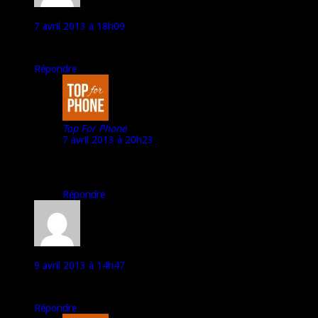
wiko cink +
7 avril 2013 à 18h09
il ce vent commbiene
Répondre
Top For Phone
7 avril 2013 à 20h23
Moins de 200€ en mobile nu, neuf, version « double
sim ».
Répondre
wiko cink +
9 avril 2013 à 14h47
merci trés bon prix
Répondre