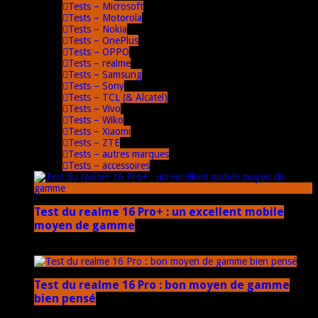
Tests – Microsoft
Tests – Motorola
Tests – Nokia
Tests – OnePlus
Tests – OPPO
Tests – realme
Tests – Samsung
Tests – Sony
Tests – TCL (& Alcatel)
Tests – Vivo
Tests – Wiko
Tests – Xiaomi
Tests – ZTE
Tests – autres marques
Tests – accessoires
Test du realme 16 Pro+ : un excellent mobile
moyen de gamme
17 mars 2026
Test du realme 16 Pro : bon moyen de gamme
bien pensé