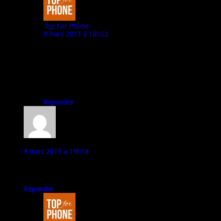
Top For Phone
9 mars 2013 à 18h52
Merci idhem59 pour ce commentaire.
N’hésite pas à nous en dire plus sur ton mobile et ce que
tu en penses.
A bientôt,
Marco – TFP
Répondre
idhem59
9 mars 2013 à 19h18
Ou je dois faire sa ?
Car j’aimerais faire profiter mon expérience aux autres.
Répondre