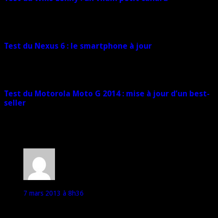
11 février 2015
Test du Nexus 6 : le smartphone à jour
12 janvier 2015
Test du Motorola Moto G 2014 : mise à jour d’un best-
seller
18 décembre 2014
38 commentaires
Outpapa
7 mars 2013 à 8h36
Je le trouve vraiment bien et je pense peut-être me l’acheter (en
attendant un test ;) ).