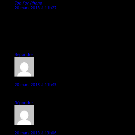
Top For Phone
20 mars 2013 à 11h27
@Rousseau :
Ca marche.
Je sais en effet, que tu as des soucis sur ce point avec ton
propre mobile…
A bientôt,
Marco – TFP
Répondre
rousseau
20 mars 2013 à 11h43
je suis malheureusement loin d’être le seul a avoir ce soucis :-(
Répondre
Grand Vizir
20 mars 2013 à 13h06