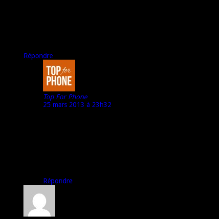
Sera-t-il possible de tester la qualité du GPS?
Je sais que sur certains Acer, il peut mettre jusqu’à une minute
pour se fixer.
Sinon il m’intéresse vraiment beaucoup!
Répondre
Top For Phone
25 mars 2013 à 23h32
@Sam :
Quand je l’aurai, oui…
Mais pour l’instant, Acer ne répond pas à mes
sollicitations…
A bientôt,
Marco – Top For Phone
Répondre