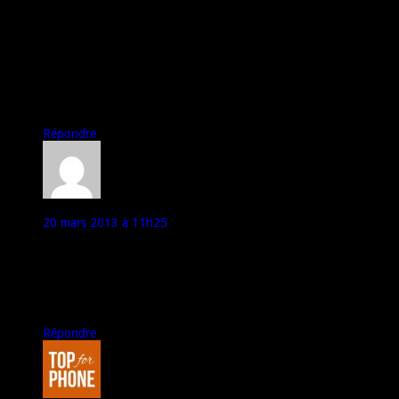
@Arkheno :
Effectivement, dur d’obtenir un exemplaire de test…
Mais je vais, comme tu l’évoques, essayer de « speeder » un peu
tout ça ;)
A bientôt,
Marco – TFP
Répondre
rousseau
20 mars 2013 à 11h25
sa serait possible de tester une micro sd dessus s’il la lit sans
aucun problème et si peux ont installer ou transféré des
application dessus car si il a encore le même problème que le
Acer gallant duo c’est complètement ridicule de la part d’Acer
merci d’avance
Répondre