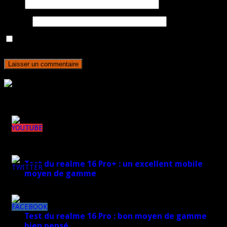
E-mail
Site web
Enregistrer mon nom, mon e-mail et mon site dans le navigateur
pour mon prochain commentaire.
Rejoignez plus de 170 000 abonnés
Derniers articles
148k
Test du realme 16 Pro+ : un excellent mobile
moyen de gamme
7k
17 mars 2026
8k
Test du realme 16 Pro : bon moyen de gamme
bien pensé