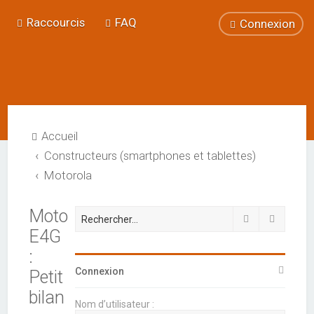
Raccourcis
FAQ
Connexion
Accueil
Constructeurs (smartphones et tablettes)
Motorola
Moto
Rechercher
Recherc
E4G
:
Connexion
Petit
bilan
Nom d’utilisateur :