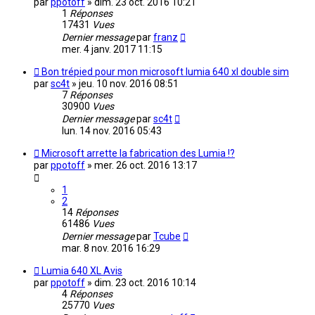
par
ppotoff
»
dim. 23 oct. 2016 10:21
1
Réponses
17431
Vues
Dernier message
par
franz
mer. 4 janv. 2017 11:15
Bon trépied pour mon microsoft lumia 640 xl double sim
par
sc4t
»
jeu. 10 nov. 2016 08:51
7
Réponses
30900
Vues
Dernier message
par
sc4t
lun. 14 nov. 2016 05:43
Microsoft arrette la fabrication des Lumia !?
par
ppotoff
»
mer. 26 oct. 2016 13:17
1
2
14
Réponses
61486
Vues
Dernier message
par
Tcube
mar. 8 nov. 2016 16:29
Lumia 640 XL Avis
par
ppotoff
»
dim. 23 oct. 2016 10:14
4
Réponses
25770
Vues