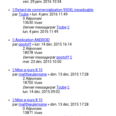
ven. 29 janv. 2016 10:34
Retard de commercialisation 950XL inexplicable
par
Tcube
»
lun. 4 janv. 2016 11:49
0
Réponses
13630
Vues
Dernier message
par
Tcube
lun. 4 janv. 2016 11:49
Application ANDROID
par
ppotoff
»
lun. 14 déc. 2015 16:14
2
Réponses
18078
Vues
Dernier message
par
ppotoff
mer. 23 déc. 2015 10:50
Mise a jours 8.10
par
matthieulemoine
»
dim. 13 déc. 2015 17:28
2
Réponses
18750
Vues
Dernier message
par
Tcube
lun. 14 déc. 2015 09:02
Mise a jours 8.10
par
matthieulemoine
»
dim. 13 déc. 2015 17:28
0
Réponses
13871
Vues