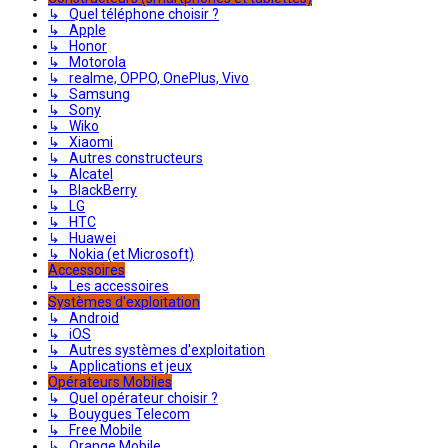
↳ Quel téléphone choisir ?
↳ Apple
↳ Honor
↳ Motorola
↳ realme, OPPO, OnePlus, Vivo
↳ Samsung
↳ Sony
↳ Wiko
↳ Xiaomi
↳ Autres constructeurs
↳ Alcatel
↳ BlackBerry
↳ LG
↳ HTC
↳ Huawei
↳ Nokia (et Microsoft)
Accessoires
↳ Les accessoires
Systèmes d'exploitation
↳ Android
↳ iOS
↳ Autres systèmes d'exploitation
↳ Applications et jeux
Opérateurs Mobiles
↳ Quel opérateur choisir ?
↳ Bouygues Telecom
↳ Free Mobile
↳ Orange Mobile