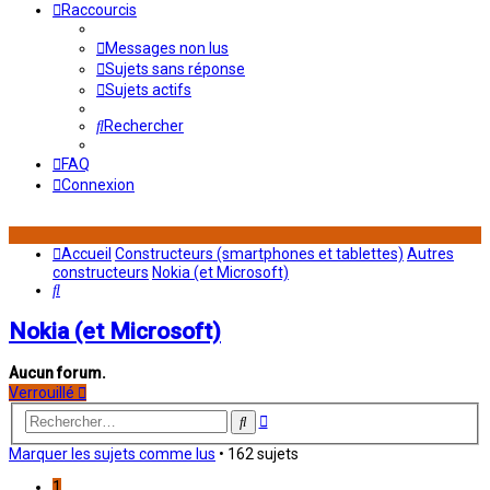
Raccourcis
Messages non lus
Sujets sans réponse
Sujets actifs
Rechercher
FAQ
Connexion
Accueil
Constructeurs (smartphones et tablettes)
Autres
constructeurs
Nokia (et Microsoft)
Rechercher
Nokia (et Microsoft)
Aucun forum.
Verrouillé
Recherche
Rechercher
avancée
Marquer les sujets comme lus
• 162 sujets
1