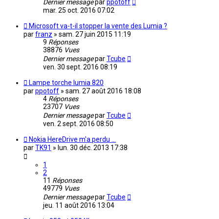
Dernier message
par
ppotoff
mar. 25 oct. 2016 07:02
Microsoft va-t-il stopper la vente des Lumia ?
par
franz
»
sam. 27 juin 2015 11:19
9
Réponses
38876
Vues
Dernier message
par
Tcube
ven. 30 sept. 2016 08:19
Lampe torche lumia 820
par
ppotoff
»
sam. 27 août 2016 18:08
4
Réponses
23707
Vues
Dernier message
par
Tcube
ven. 2 sept. 2016 08:50
Nokia HereDrive m'a perdu ...
par
TK91
»
lun. 30 déc. 2013 17:38
1
2
11
Réponses
49779
Vues
Dernier message
par
Tcube
jeu. 11 août 2016 13:04