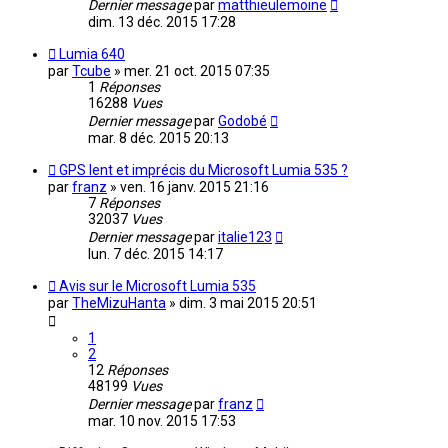
Dernier message
par
matthieulemoine
dim. 13 déc. 2015 17:28
Lumia 640
par
Tcube
»
mer. 21 oct. 2015 07:35
1
Réponses
16288
Vues
Dernier message
par
Godobé
mar. 8 déc. 2015 20:13
GPS lent et imprécis du Microsoft Lumia 535 ?
par
franz
»
ven. 16 janv. 2015 21:16
7
Réponses
32037
Vues
Dernier message
par
italie123
lun. 7 déc. 2015 14:17
Avis sur le Microsoft Lumia 535
par
TheMizuHanta
»
dim. 3 mai 2015 20:51
1
2
12
Réponses
48199
Vues
Dernier message
par
franz
mar. 10 nov. 2015 17:53