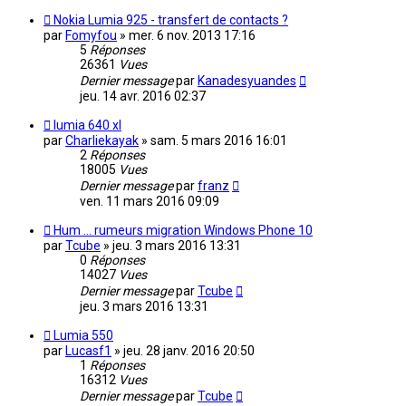
Nokia Lumia 925 - transfert de contacts ?
par
Fomyfou
»
mer. 6 nov. 2013 17:16
5
Réponses
26361
Vues
Dernier message
par
Kanadesyuandes
jeu. 14 avr. 2016 02:37
lumia 640 xl
par
Charliekayak
»
sam. 5 mars 2016 16:01
2
Réponses
18005
Vues
Dernier message
par
franz
ven. 11 mars 2016 09:09
Hum ... rumeurs migration Windows Phone 10
par
Tcube
»
jeu. 3 mars 2016 13:31
0
Réponses
14027
Vues
Dernier message
par
Tcube
jeu. 3 mars 2016 13:31
Lumia 550
par
Lucasf1
»
jeu. 28 janv. 2016 20:50
1
Réponses
16312
Vues
Dernier message
par
Tcube