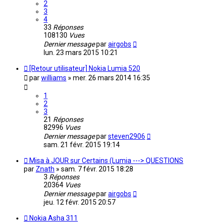
2
3
4
33
Réponses
108130
Vues
Dernier message
par
airgobs
lun. 23 mars 2015 10:21
[Retour utilisateur] Nokia Lumia 520
par
williams
»
mer. 26 mars 2014 16:35
1
2
3
21
Réponses
82996
Vues
Dernier message
par
steven2906
sam. 21 févr. 2015 19:14
Misa à JOUR sur Certains (Lumia ---> QUESTIONS
par
Znath
»
sam. 7 févr. 2015 18:28
3
Réponses
20364
Vues
Dernier message
par
airgobs
jeu. 12 févr. 2015 20:57
Nokia Asha 311