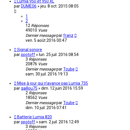
Lumia 950 et 950 XL
par
DUME06
»
jeu. 8 oct. 2015 08:05
1
2
12
Réponses
49010
Vues
Dernier message
par
franz
ven. 5 août 2016 00:47
Signal sonore
par
ppotoff
»
lun. 25 juil. 2016 08:54
3
Réponses
20876
Vues
Dernier message
par
Tcube
sam. 30 juil. 2016 19:13
Mise à jour qui n'avance pas Lumia 735
par
gaillou75
»
dim. 12 juin 2016 15:59
2
Réponses
18562
Vues
Dernier message
par
Tcube
dim. 10 juil. 2016 07:41
Batterie Lumia 820
par
ppotoff
»
sam. 2 juil. 2016 12:49
3
Réponses