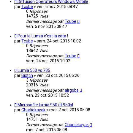
Diffusion Operateurs Windows Mobile
par
Tcube
»
ven. 6 nov. 2015 08:47
0
Réponses
14725
Vues
Dernier message
par
Tcube
ven. 6 nov. 2015 08:47
Pour le Lumia c'est la cata !
par
Tcube
»
sam. 24 oct. 2015 10:02
0
Réponses
13842
Vues
Dernier message
par
Tcube
sam. 24 oct. 2015 10:02
Lumia 550 vs 735
par
Bixtch
»
ven. 23 oct. 2015 06:26
3
Réponses
20316
Vues
Dernier message
par
airgobs
ven. 23 oct. 2015 10:52
Microsofte lumia 950 et 950xl
par
Charliekayak
»
mer. 7 oct. 2015 05:08
0
Réponses
14751
Vues
Dernier message
par
Charliekayak
mer. 7 oct. 2015 05:08