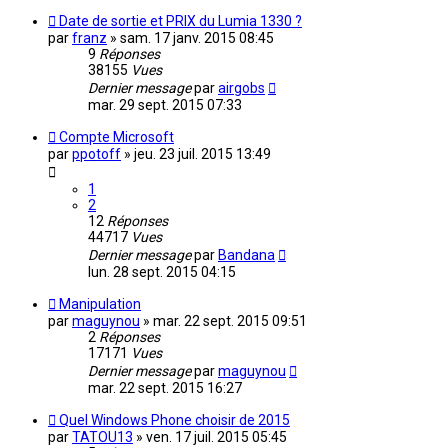
Date de sortie et PRIX du Lumia 1330 ?
par
franz
»
sam. 17 janv. 2015 08:45
9
Réponses
38155
Vues
Dernier message
par
airgobs
mar. 29 sept. 2015 07:33
Compte Microsoft
par
ppotoff
»
jeu. 23 juil. 2015 13:49
1
2
12
Réponses
44717
Vues
Dernier message
par
Bandana
lun. 28 sept. 2015 04:15
Manipulation
par
maguynou
»
mar. 22 sept. 2015 09:51
2
Réponses
17171
Vues
Dernier message
par
maguynou
mar. 22 sept. 2015 16:27
Quel Windows Phone choisir de 2015
par
TATOU13
»
ven. 17 juil. 2015 05:45