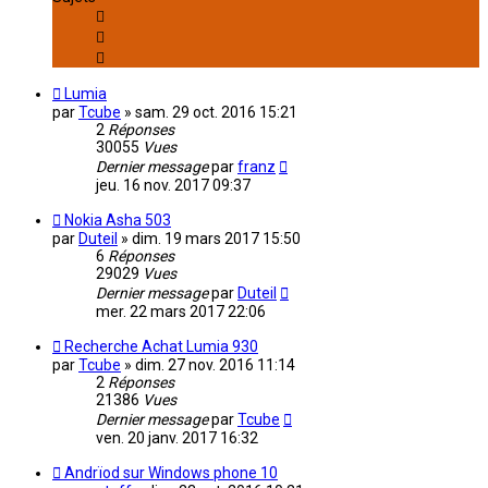
Lumia
par
Tcube
»
sam. 29 oct. 2016 15:21
2
Réponses
30055
Vues
Dernier message
par
franz
jeu. 16 nov. 2017 09:37
Nokia Asha 503
par
Duteil
»
dim. 19 mars 2017 15:50
6
Réponses
29029
Vues
Dernier message
par
Duteil
mer. 22 mars 2017 22:06
Recherche Achat Lumia 930
par
Tcube
»
dim. 27 nov. 2016 11:14
2
Réponses
21386
Vues
Dernier message
par
Tcube
ven. 20 janv. 2017 16:32
Andrïod sur Windows phone 10