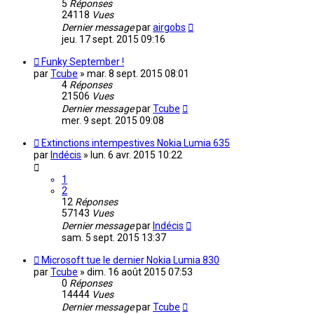
5
Réponses
24118
Vues
Dernier message
par
airgobs
jeu. 17 sept. 2015 09:16
Funky September !
par
Tcube
»
mar. 8 sept. 2015 08:01
4
Réponses
21506
Vues
Dernier message
par
Tcube
mer. 9 sept. 2015 09:08
Extinctions intempestives Nokia Lumia 635
par
Indécis
»
lun. 6 avr. 2015 10:22
1
2
12
Réponses
57143
Vues
Dernier message
par
Indécis
sam. 5 sept. 2015 13:37
Microsoft tue le dernier Nokia Lumia 830
par
Tcube
»
dim. 16 août 2015 07:53
0
Réponses
14444
Vues
Dernier message
par
Tcube