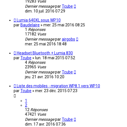
19283
Vues
Dernier message
par
Tcube
dim. 10 juil. 2016 07:29
Lumia 640XL sous WP10
par
Baudelaire
»
mer. 25 mai 2016 08:25
1
Réponses
17182
Vues
Dernier message
par
airgobs
mer. 25 mai 2016 18:48
Headset Bluetooth + Lumia 830
par
Tcube
»
lun. 18 mai 2015 07:52
4
Réponses
23965
Vues
Dernier message
par
Tcube
jeu. 21 avr. 2016 10:20
Liste des mobiles - migration WP8.1 vers WP10
par
Tcube
»
mer. 23 déc. 2015 07:23
1
2
12
Réponses
47421
Vues
Dernier message
par
Tcube
dim. 17 avr. 2016 07:36