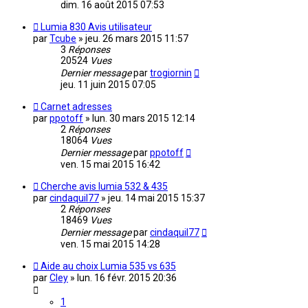
dim. 16 août 2015 07:53
Lumia 830 Avis utilisateur
par
Tcube
»
jeu. 26 mars 2015 11:57
3
Réponses
20524
Vues
Dernier message
par
trogiornin
jeu. 11 juin 2015 07:05
Carnet adresses
par
ppotoff
»
lun. 30 mars 2015 12:14
2
Réponses
18064
Vues
Dernier message
par
ppotoff
ven. 15 mai 2015 16:42
Cherche avis lumia 532 & 435
par
cindaquil77
»
jeu. 14 mai 2015 15:37
2
Réponses
18469
Vues
Dernier message
par
cindaquil77
ven. 15 mai 2015 14:28
Aide au choix Lumia 535 vs 635
par
Cley
»
lun. 16 févr. 2015 20:36
1