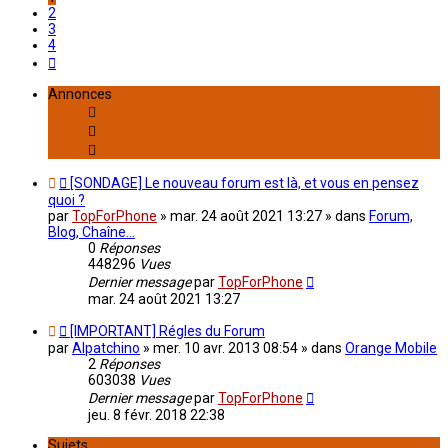
2
3
4
Suivant
Annonces
[SONDAGE] Le nouveau forum est là, et vous en pensez
quoi ?
par
TopForPhone
»
mar. 24 août 2021 13:27
» dans
Forum,
Blog, Chaîne...
0
Réponses
448296
Vues
Dernier message
par
TopForPhone
mar. 24 août 2021 13:27
[IMPORTANT] Régles du Forum
par
Alpatchino
»
mer. 10 avr. 2013 08:54
» dans
Orange Mobile
2
Réponses
603038
Vues
Dernier message
par
TopForPhone
jeu. 8 févr. 2018 22:38
Sujets