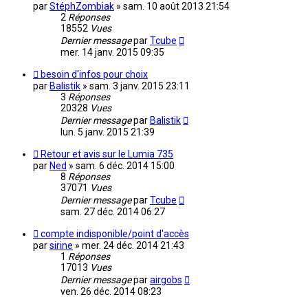
par
StéphZombiak
»
sam. 10 août 2013 21:54
2
Réponses
18552
Vues
Dernier message
par
Tcube
mer. 14 janv. 2015 09:35
besoin d'infos pour choix
par
Balistik
»
sam. 3 janv. 2015 23:11
3
Réponses
20328
Vues
Dernier message
par
Balistik
lun. 5 janv. 2015 21:39
Retour et avis sur le Lumia 735
par
Ned
»
sam. 6 déc. 2014 15:00
8
Réponses
37071
Vues
Dernier message
par
Tcube
sam. 27 déc. 2014 06:27
compte indisponible/point d'accès
par
sirine
»
mer. 24 déc. 2014 21:43
1
Réponses
17013
Vues
Dernier message
par
airgobs
ven. 26 déc. 2014 08:23