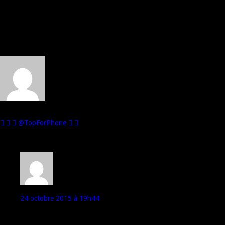
Autres :
Au sujet de : Alex de Top For Phone
Je suis passionné par les téléphones mobiles et d'ailleurs, je les
collectionne! Mon second hobby : les voitures miniatures.
@TopForPhone
13 commentaires
Desain
24 octobre 2015 à 19h44
« Elephone ».