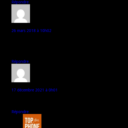
Répondre
chris
26 mars 2018 à 10h02
J’ai un elephone p6000 première version , depuis 2015, je l’adore,
il tient le choc, bon, le vibreur ne marche plus mais bon.. je pense
que les elephone p6000 pro sont plus fragiles, dans mon
entourage ceux qui l’ont eu pas plus de un an.
Répondre
Kaf
17 décembre 2021 à 0h01
Afficheur qui me manque,j aime bien le réparer Elephone 6000p
Moselle 2015
Répondre