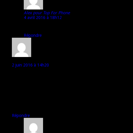
Alex pour Top For Phone
4 avril 2016 à 18h12
Merci pour ce retour d’expérience ;)
Répondre
Zen
2 juin 2016 à 14h20
Bonjour
je cherche un telephone avec une bonne puce GPS (je fais des
chasses au tresor)
est-ce que quelqu’un peut me dire si cet appareil tient la route de
ce point de vue là ?
le GPS de mon LG G2 est une cata. Pire que celle de mon nexus S
Merci
Répondre