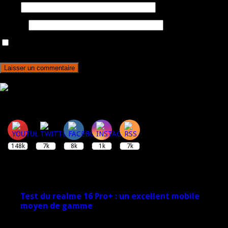
E-mail
Site web
Enregistrer mon nom, mon e-mail et mon site dans le navigateur
pour mon prochain commentaire.
Rejoignez plus de 170 000 abonnés
148k
7k
8k
1k
7k
Derniers articles
Test du realme 16 Pro+ : un excellent mobile
moyen de gamme
17 mars 2026