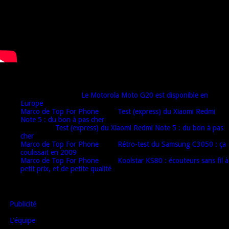
Derniers commentaires
Djamel harrat
dans
Le Motorola Moto G20 est disponible en
Europe
Marco de Top For Phone
dans
Test (express) du Xiaomi Redmi
Note 5 : du bon à pas cher
Oulaï
dans
Test (express) du Xiaomi Redmi Note 5 : du bon à pas
cher
Marco de Top For Phone
dans
Rétro-test du Samsung C3050 : ça
coulissait en 2009
Marco de Top For Phone
dans
Koolstar KS80 : écouteurs sans fil à
petit prix, et de petite qualité
AUTRES LIENS
Publicité
L'équipe