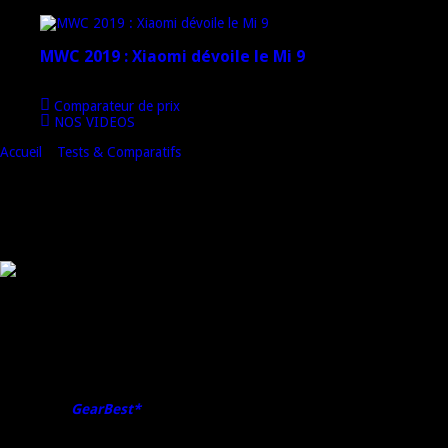
4 mars 2019
MWC 2019 : Xiaomi dévoile le Mi 9
1 mars 2019
Comparateur de prix
NOS VIDEOS
Accueil
»
Tests & Comparatifs
»
Test du Elephone P6000 Pro : juste un
nouveau moteur
Test du Elephone P6000 Pro : juste un
nouveau moteur
Il y a quelques mois, Elephone avait commercialisé le P6000, un
smartphone d’entrée de gamme.
Aujourd’hui, la marque chinoise met à jour son mobile en lui offrant un
nouveau processeur.
Ce nouvel opus prend donc le nom de Elelephone P6000 Pro.
Ce terminal est notamment disponible en
free shipping
sur la boutique
en ligne de
GearBest*
(que je remercie d’ailleurs pour m’avoir envoyé
l’exemplaire de test) au prix de 123,28 Euros.
Le téléphone étant envoyé du Royaume Uni, vous n’aurez pas de frais de