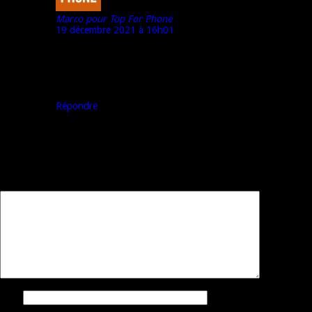
Marco pour Top For Phone
19 décembre 2021 à 16h01
Oulala, réparer un mobile aussi ancien, qui plus est d’une
marque relativement peu connue…
Trouver la pièce me semble impossible désormais. Désolé
pour toi.
Répondre
Laisser un commentaire
Votre adresse e-mail ne sera pas publiée.
Les champs obligatoires sont
indiqués avec
*
Commentaire
*
Nom