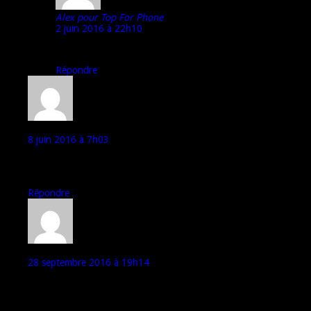
Alex pour Top For Phone
2 juin 2016 à 22h10
Le GPS n’est pas exceptionnel.
Répondre
Jef
8 juin 2016 à 7h03
Je l utilise depuis novembre suite à la casse de mon xperia z. Rien à
dire, c est vraiment bien en tout, sf pr les photos…
Répondre
zaza De Ruiz
28 septembre 2016 à 19h14
Le mien n’a pas tenu plus de 6 mois! il m’a lâché d’un seul coup…
Ce n’est pas du solide.