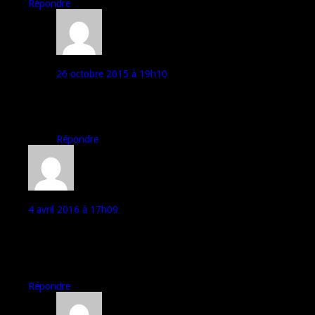
Répondre
Desain
26 octobre 2015 à 19h10
Je te déconseille encore plus unefone qu’elephone… De
l’extérieur leurs smartphones sont pas trop mal mais à
l’intérieur c’est pas ça et ils tiennent vraiment pas longtemps
Répondre
Jean-Loup
4 avril 2016 à 17h09
J’utilise ce P6000 pro depuis 2 mois : aucun problème, batterie
endurante (usage pro, pas de jeux) et bonne accroche des
réseaux. Payé 127€, je ne regrette rien ! Pour ce prix là, on peut
trouver beaucoup moins bien !
Répondre