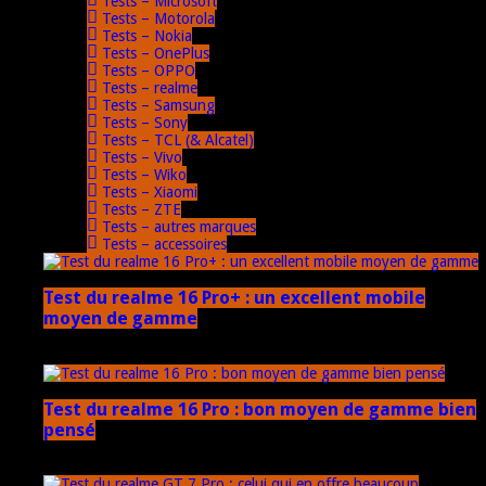
Tests – Microsoft
Tests – Motorola
Tests – Nokia
Tests – OnePlus
Tests – OPPO
Tests – realme
Tests – Samsung
Tests – Sony
Tests – TCL (& Alcatel)
Tests – Vivo
Tests – Wiko
Tests – Xiaomi
Tests – ZTE
Tests – autres marques
Tests – accessoires
Test du realme 16 Pro+ : un excellent mobile
moyen de gamme
17 mars 2026
Test du realme 16 Pro : bon moyen de gamme bien
pensé
17 mars 2026