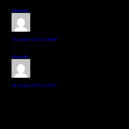
Pas besoin de lire plus,ça ne vaut pas le coup.
Répondre
Will
24 octobre 2015 à 20h48
En effet ça trompe beaucoup comme pour l’animal XD
Répondre
field
26 octobre 2015 à 13h51
Le nom est la contraction de electronic et phone. La marque joue
néanmoins sur le côté pachydermique, le logo n’étant pas une tête
d’éléphant vue de face?
Quoiqu’il en soit, une réputation entachée pour celle ci à cause de
modèles peu abouti, comme le p7000.. pour ma part, je lorgne
vers son cousin phonétique Ulefone qui semble proposer des
modèles plus aboutis.