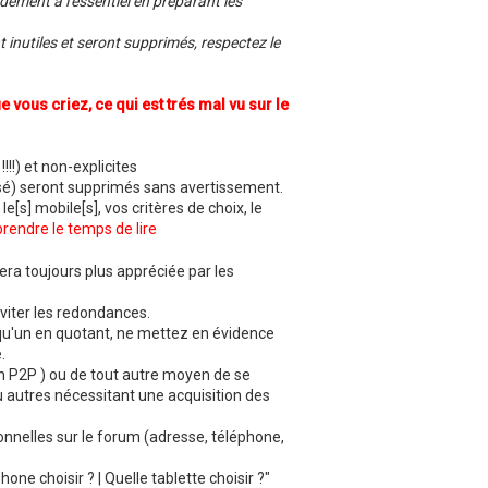
idement à l'essentiel en préparant les
l
p
 inutiles et seront supprimés, respectez le
a
t
c
h
 vous criez, ce qui est trés mal vu sur le
i
n
o
 !!!!) et non-explicites
posé) seront supprimés sans avertissement.
e[s] mobile[s], vos critères de choix, le
rendre le temps de lire
ra toujours plus appréciée par les
viter les redondances.
lqu'un en quotant, ne mettez en évidence
.
. en P2P ) ou de tout autre moyen de se
u autres nécessitant une acquisition des
onnelles sur le forum (adresse, téléphone,
hone choisir ? | Quelle tablette choisir ?"