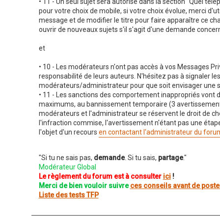
• 11 - Un seul sujet sera autorisé dans la section "Quel télép
e
n
pour votre choix de mobile, si votre choix évolue, merci d'ut
o
message et de modifier le titre pour faire apparaître ce 
n
ouvrir de nouveaux sujets s'il s'agit d'une demande concern
l
u
et
• 10 - Les modérateurs n'ont pas accès à vos Messages Privé
responsabilité de leurs auteurs. N'hésitez pas à signaler le
modérateurs/administrateur pour que soit envisager une s
• 11 - Les sanctions des comportement inappropriés vont de
maximums, au bannissement temporaire (3 avertissements 
modérateurs et l'administrateur se réservent le droit de cho
l'infraction commise, l'avertissement n'étant pas une étape
l'objet d'un recours
en contactant l'administrateur du foru
"Si tu ne sais pas,
demande
. Si tu sais,
partage
."
Modérateur Global
Le règlement du forum est à consulter
ici
!
Merci de bien vouloir suivre
ces conseils avant de poste
Liste des tests TFP