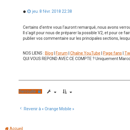
M
jeu. 8 févr. 2018 22:38
e
s
s
Certains d'entre vous l'auront remarqué, nous avons verrou
a
Il s'agit pour nous de préparer la possible V2, et pour ce f
g
publier vos commentaire sur les principales sections, lesqu
e
n
o
n
NOS LIENS :
Blog
|
Forum
|
Chaîne YouTube
|
Page fans
|
Tw
l
QUI VOUS REPOND AVEC CE COMPTE ? Uniquement Marc
u
Verrouillé
Revenir à « Orange Mobile »
Accueil