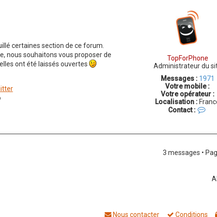
illé certaines section de ce forum.
aire, nous souhaitons vous proposer de
TopForPhone
elles ont été laissés ouvertes
Administrateur du si
Messages :
1971
Votre mobile :
itter
Votre opérateur :
o
Localisation :
Franc
C
Contact :
o
n
t
a
c
3 messages • Pa
t
e
r
T
A
o
p
F
o
Nous contacter
Conditions