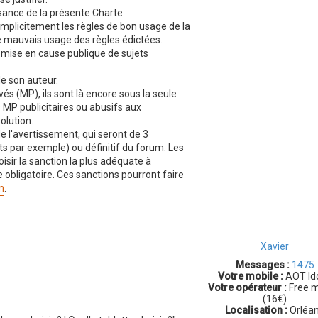
sance de la présente Charte.
 implicitement les règles de bon usage de la
e mauvais usage des règles édictées.
a mise en cause publique de sujets
e son auteur.
s (MP), ils sont là encore sous la seule
s MP publicitaires ou abusifs aux
olution.
 l'avertissement, qui seront de 3
par exemple) ou définitif du forum. Les
isir la sanction la plus adéquate à
 obligatoire. Ces sanctions pourront faire
m
.
Xavier
Messages :
1475
Votre mobile :
AOT Ido
Votre opérateur :
Free m
(16€)
Localisation :
Orléa