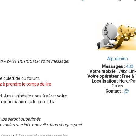
Alpatchino
ention AVANT DE POSTER votre message.
Messages :
430
Votre mobile :
Wiko Cink
Votre opérateur :
Free à 
nne quiétude du forum.
Localisation :
Nord/Pa
 à prendre le temps de lire
Calais
C
Contact :
o
. Aussi, n'hésitez pas à aérer votre
n
 ponctuation. La lecture et la
t
a
c
 type seront supprimés
.
t
e
 au moins une idée nouvelle dans chaque post
r
A