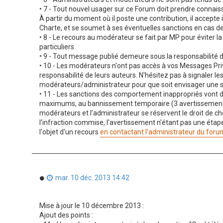
• 7 - Tout nouvel usager sur ce Forum doit prendre connais
À partir du moment où il poste une contribution, il accepte
Charte, et se soumet à ses éventuelles sanctions en cas d
• 8 - Le recours au modérateur se fait par MP pour éviter l
particuliers.
• 9 - Tout message publié demeure sous la responsabilité d
• 10 - Les modérateurs n'ont pas accès à vos Messages Privé
responsabilité de leurs auteurs. N'hésitez pas à signaler le
modérateurs/administrateur pour que soit envisager une s
• 11 - Les sanctions des comportement inappropriés vont de
maximums, au bannissement temporaire (3 avertissements 
modérateurs et l'administrateur se réservent le droit de cho
l'infraction commise, l'avertissement n'étant pas une étape
l'objet d'un recours
en contactant l'administrateur du foru
M
mar. 10 déc. 2013 14:42
e
s
s
Mise à jour le 10 décembre 2013 :
a
Ajout des points :
g