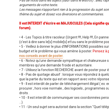
Pas de flood dans les sujets (sauf dans le Bistrot) : allez rap
arguments de votre texte.
Les messages n'apportant rien à la progression du sujet sont
thème du sujet et dosez vos diversions et commentaires.
Il est INTERDIT d'écrire en MAJUSCULES (Cela signifie que
forum).
• 4 - Les Topics à titre racoleur (Urgent !!!!, Help !!!!, En panne
(c'est à dire sans le[s] mobile[s] et\ou sans le problème 
• 5 - Veillez à donner le plus d’INFORMATIONS possibles sur l
budget et le problème qui vous amène à poster.
Pensez à p
nos conseils avant de poster
.
• 6 - Notez qu’une demande sympathique et chaleureuse se
membres qu’une demande froide et autoritaire.
• 7 - Utilisez la fonction RECHERCHE avant de poster pour é
• 8 - Pas de quotage abusif : lorsque vous répondez à que
que la partie du texte qui est en rapport avec votre réponse
• 9 - Il est interdit de parler de téléchargement illégal ( ex
procurer , hors voie normale , des logiciels , programmes o
droits .
• 10 - Il est interdit de communiquer ses coordonnées pers
...).
• 11 - Un seul sujet sera autorisé dans la section "Quel télép