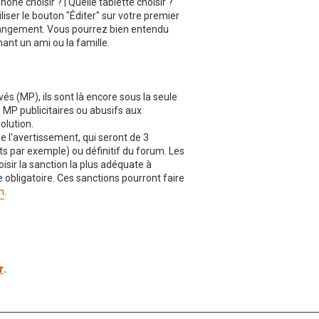
hone choisir ? | Quelle tablette choisir ?"
iliser le bouton "Éditer" sur votre premier
changement. Vous pourrez bien entendu
ant un ami ou la famille.
s (MP), ils sont là encore sous la seule
s MP publicitaires ou abusifs aux
olution.
 l'avertissement, qui seront de 3
par exemple) ou définitif du forum. Les
isir la sanction la plus adéquate à
 obligatoire. Ces sanctions pourront faire
m
.
r
.