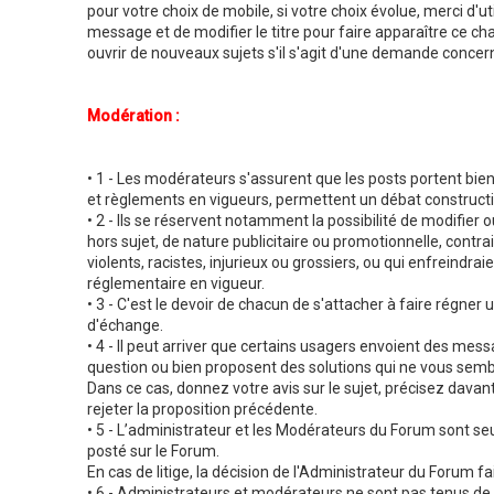
pour votre choix de mobile, si votre choix évolue, merci d'ut
message et de modifier le titre pour faire apparaître ce 
ouvrir de nouveaux sujets s'il s'agit d'une demande concern
Modération :
• 1 - Les modérateurs s'assurent que les posts portent bien
et règlements en vigueurs, permettent un débat constructi
• 2 - Ils se réservent notamment la possibilité de modifie
hors sujet, de nature publicitaire ou promotionnelle, contr
violents, racistes, injurieux ou grossiers, ou qui enfreindrai
réglementaire en vigueur.
• 3 - C'est le devoir de chacun de s'attacher à faire régn
d'échange.
• 4 - Il peut arriver que certains usagers envoient des me
question ou bien proposent des solutions qui ne vous semb
Dans ce cas, donnez votre avis sur le sujet, précisez dava
rejeter la proposition précédente.
• 5 - L’administrateur et les Modérateurs du Forum sont seu
posté sur le Forum.
En cas de litige, la décision de l'Administrateur du Forum fai
• 6 - Administrateurs et modérateurs ne sont pas tenus de se