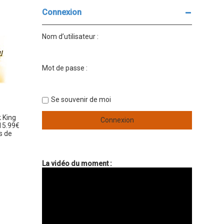
e
e
r
r
Connexion
c
c
h
h
e
e
Nom d’utilisateur :
r
a
v
a
n
Mot de passe :
c
é
e
Se souvenir de moi
 King
15.99€
s de
La vidéo du moment :