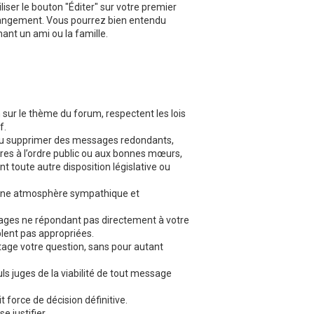
iliser le bouton "Éditer" sur votre premier
changement. Vous pourrez bien entendu
ant un ami ou la famille.
 sur le thème du forum, respectent les lois
f.
r ou supprimer des messages redondants,
aires à l’ordre public ou aux bonnes mœurs,
ent toute autre disposition législative ou
er une atmosphère sympathique et
ssages ne répondant pas directement à votre
lent pas appropriées.
ntage votre question, sans pour autant
ls juges de la viabilité de tout message
t force de décision définitive.
 justifier.