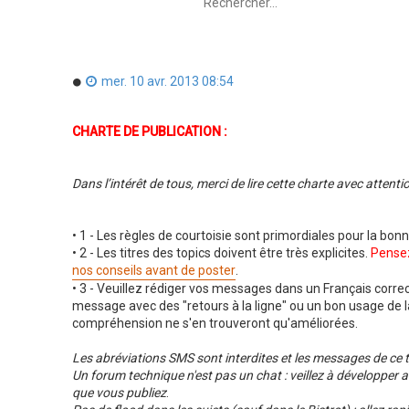
e
e
c
c
h
h
e
e
r
r
c
c
M
mer. 10 avr. 2013 08:54
h
h
e
e
e
s
r
a
s
CHARTE DE PUBLICATION :
v
a
a
g
n
e
c
n
Dans l’intérêt de tous, merci de lire cette charte avec att
é
o
e
n
l
• 1 - Les règles de courtoisie sont primordiales pour la bo
u
• 2 - Les titres des topics doivent être très explicites.
Pensez
nos conseils avant de poster
.
• 3 - Veuillez rédiger vos messages dans un Français correct
message avec des "retours à la ligne" ou un bon usage de la
compréhension ne s'en trouveront qu'améliorées.
Les abréviations SMS sont interdites et les messages de ce
Un forum technique n'est pas un chat : veillez à développer
que vous publiez
.